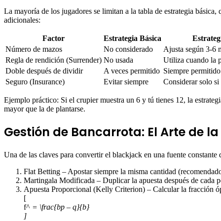
La mayoría de los jugadores se limitan a la tabla de estrategia básica,
adicionales:
Factor
Estrategia Básica
Estrate
Número de mazos
No considerado
Ajusta según 3‑6 
Regla de rendición (Surrender)
No usada
Utiliza cuando la 
Doble después de dividir
A veces permitido
Siempre permitido
Seguro (Insurance)
Evitar siempre
Considerar solo s
Ejemplo práctico: Si el crupier muestra un 6 y tú tienes 12, la estrate
mayor que la de plantarse.
Gestión de Bancarrota: El Arte de l
Una de las claves para convertir el blackjack en una fuente constante
Flat Betting – Apostar siempre la misma cantidad (recomendado 
Martingala Modificada – Duplicar la apuesta después de cada p
Apuesta Proporcional (Kelly Criterion) – Calcular la fracción ó
[
f^
= \frac{bp – q}{b}
]