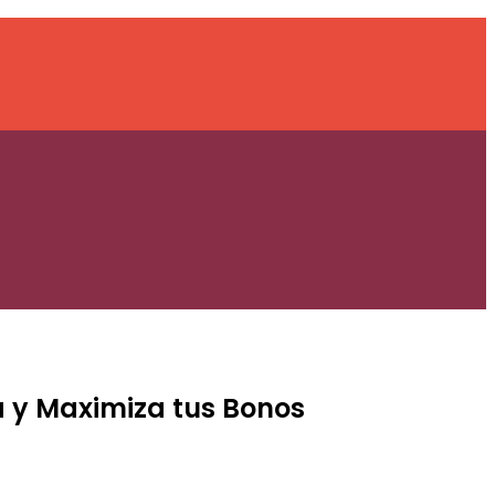
a y Maximiza tus Bonos