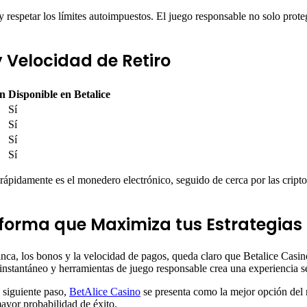
y respetar los límites autoimpuestos. El juego responsable no solo prote
Velocidad de Retiro
n
Disponible en Betalice
Sí
Sí
Sí
Sí
rápidamente es el monedero electrónico, seguido de cerca por las cript
aforma que Maximiza tus Estrategias
banca, los bonos y la velocidad de pagos, queda claro que Betalice Casin
instantáneo y herramientas de juego responsable crea una experiencia se
l siguiente paso,
BetAlice Casino
se presenta como la mejor opción del
mayor probabilidad de éxito.