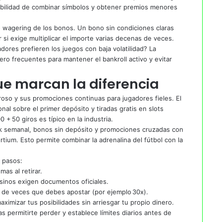
sibilidad de combinar símbolos y obtener premios menores
 o wagering de los bonos. Un bono sin condiciones claras
ar si exige multiplicar el importe varias decenas de veces.
ores prefieren los juegos con baja volatilidad? La
ro frecuentes para mantener el bankroll activo y evitar
e marcan la diferencia
oso y sus promociones continuas para jugadores fieles. El
nal sobre el primer depósito y tiradas gratis en slots
+ 50 giros es típico en la industria.
ack semanal, bonos sin depósito y promociones cruzadas con
tium. Esto permite combinar la adrenalina del fútbol con la
 pasos:
as al retirar.
asinos exigen documentos oficiales.
 de veces que debes apostar (por ejemplo 30x).
aximizar tus posibilidades sin arriesgar tu propio dinero.
permitirte perder y establece límites diarios antes de