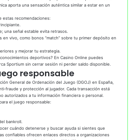
mica aporta una sensación auténtica similar a estar en un
ue estas recomendaciones:
incipiante.
e; una señal estable evita retrasos.
os en vivo, como bonos “match” sobre tu primer depósito en
teriores y mejorar tu estrategia.
s conocimientos deportivos? En Casino Online puedes
rca Sportium sin cerrar sesión ni perder saldo disponible.
juego responsable
rección General de Ordenación del Juego (DGOJ) en España,
ti‑fraude y protección al jugador. Cada transacción está
o autorizados a tu información financiera o personal.
para el juego responsable:
el bankroll.
ocer cuándo detenerse y buscar ayuda si sientes que
mas confiables ofrecen enlaces directos a organizaciones