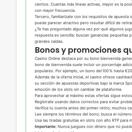
cientos. Cuantas más líneas activas, mayor es la po
con mayor frecuencia.
Tercero, familiarízate con los requisitos de apuesta
puede parecer atractivo pero resultar difícil de retir
¿Te has preguntado alguna vez por qué algunos jugad
respuesta es sencilla: buscan ganancias pequeñas pe
grandes caídas.
Bonos y promociones qu
Casino Online destaca por su bono bienvenida gener
bono de bienvenida suele incluir un porcentaje adicio
populares. Por ejemplo, un bono del 100 % hasta €200 
Además de la oferta inicial, el casino ofrece cashb
su sección de apuestas deportivas bajo la marca Spor
emoción de los slots sin cambiar de plataforma.
Para aprovechar al máximo estas ofertas sigue estos
Regístrate usando datos correctos para evitar problem
Verifica tu cuenta antes del primer retiro; muchos c
Lee siempre los términos del bono; busca el número
Usa las tiradas gratuitas en slots con alto RTP para m
Importante:
Nunca juegues con dinero que no puedas 