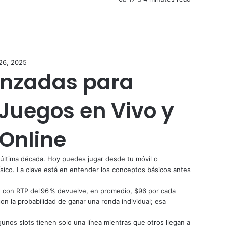
26, 2025
anzadas para
 Juegos en Vivo y
 Online
última década. Hoy puedes jugar desde tu móvil o
sico. La clave está en entender los conceptos básicos antes
t con RTP del 96 % devuelve, en promedio, $96 por cada
on la probabilidad de ganar una ronda individual; esa
gunos slots tienen solo una línea mientras que otros llegan a