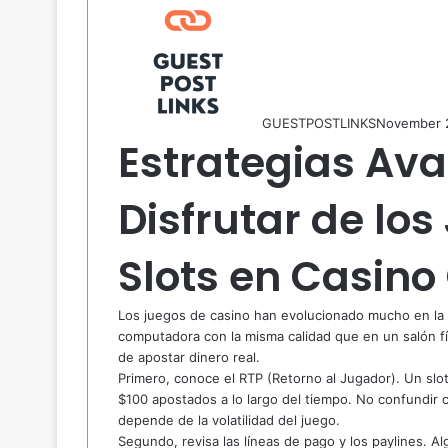
GUESTPOSTLINKS
November 
Estrategias Av
Disfrutar de los
Slots en Casino
Los juegos de casino han evolucionado mucho en la 
computadora con la misma calidad que en un salón fí
de apostar dinero real.
Primero, conoce el RTP (Retorno al Jugador). Un slo
$100 apostados a lo largo del tiempo. No confundir c
depende de la volatilidad del juego.
Segundo, revisa las líneas de pago y los paylines. Al