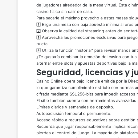
de jugadores alrededor de la mesa virtual. Esta diná
casino físico sin salir de casa.
Para sacarle el máximo provecho a estas mesas sig
1️⃣ Elige una mesa con baja apuesta mínima si eres pr
2️⃣ Observa la calidad del streaming antes de sentart
3️⃣ Aprovecha las promociones exclusivas para jueg
ruleta.
4️⃣ Utiliza la función “historial” para revisar manos an
¿Te gustaría combinar la emoción del casino con tu
alternar entre slots y apuestas deportivas bajo la ma
Seguridad, licencias y 
Casino Online opera bajo licencia emitida por la Di
lo que garantiza cumplimiento estricto con normas an
cifrada mediante SSL 256‑bits para impedir accesos n
El sitio también cuenta con herramientas avanzadas 
Límites diarios y semanales de depósito.
Autoexclusión temporal o permanente.
Acceso rápido a recursos educativos sobre gestión d
Recuerda que jugar responsablemente implica recon
pierdes el control del juego. La mayoría de platafor