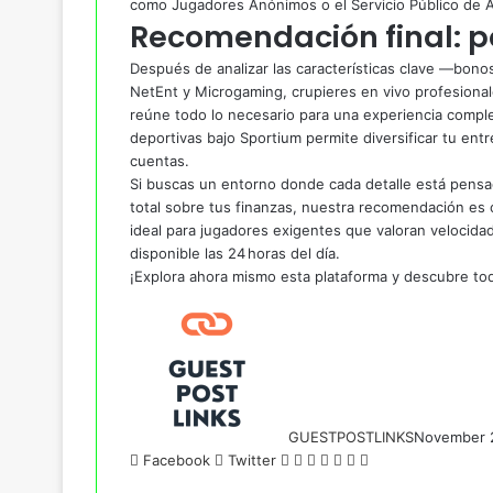
como Jugadores Anónimos o el Servicio Público de A
Recomendación final: po
Después de analizar las características clave —bono
NetEnt y Microgaming, crupieres en vivo profesional
reúne todo lo necesario para una experiencia compl
deportivas bajo Sportium permite diversificar tu ent
cuentas.
Si buscas un entorno donde cada detalle está pensa
total sobre tus finanzas, nuestra recomendación es 
ideal para jugadores exigentes que valoran velocidad 
disponible las 24 horas del día.
¡Explora ahora mismo esta plataforma y descubre tod
GUESTPOSTLINKS
November 
LinkedIn
Tumblr
Pinterest
Reddit
VKontakte
Share
Print
Facebook
Twitter
via