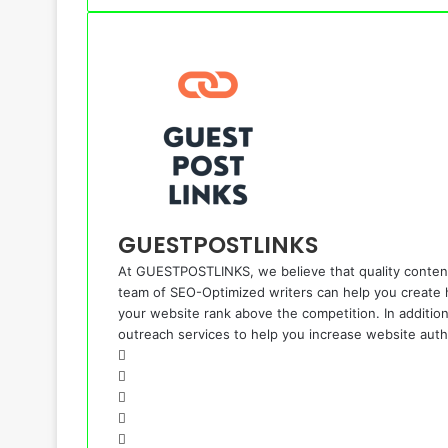
Email
GUESTPOSTLINKS
At GUESTPOSTLINKS, we believe that quality content
team of SEO-Optimized writers can help you create hi
your website rank above the competition. In addition 
outreach services to help you increase website auth
Website
Facebook
Twitter
LinkedIn
Pinterest