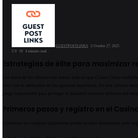
GUESTPOSTLINKS
October 27, 2025
0
19
4 minutes read
Estrategias de élite para maximizar 
Los datos de los últimos seis meses indican que Casino Cirsa confiabl
slots
con la adrenalina de las apuestas deportivas. En este artículo d
juego responsable para proteger tu bankroll mientras disfrutas del mej
Primeros pasos y registro en el Casin
Comenzar en cualquier plataforma puede resultar abrumador, pero segu