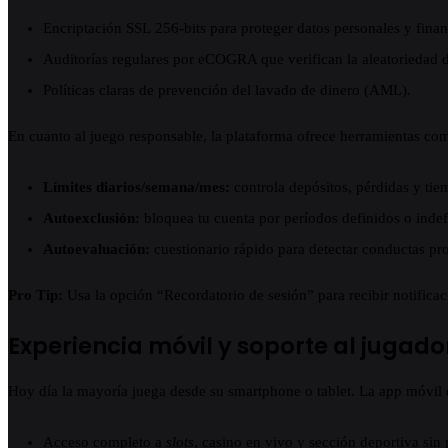
Encriptación SSL 256‑bits para proteger datos personales y finan
Auditorías regulares por eCOGRA que verifican la aleatoriedad d
Políticas claras de prevención del lavado de dinero (AML).
En cuanto al juego responsable, la plataforma ofrece herramientas co
Límites diarios/semana/mes:
controla depósitos, pérdidas y ti
Autoexclusión:
bloquea tu cuenta por períodos definidos o indef
Autoevaluación:
cuestionario rápido para detectar conductas pr
Pro Tip:
Usa la opción “Recordatorio de sesión” para recibir notificac
Experiencia móvil y soporte al jugado
Hoy día la mayoría juega desde su smartphone o tablet. La app móvil 
Acceso completo a
slots
, casino en vivo y sección deportiva sin