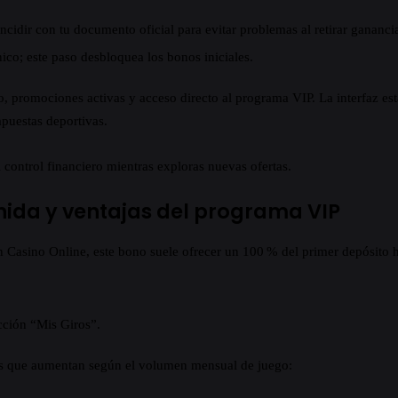
cidir con tu documento oficial para evitar problemas al retirar gananci
nico; este paso desbloquea los bonos iniciales.
o, promociones activas y acceso directo al programa VIP. La interfaz e
apuestas deportivas.
 control financiero mientras exploras nuevas ofertas.
nida y ventajas del programa VIP
 Casino Online, este bono suele ofrecer un 100 % del primer depósito 
cción “Mis Giros”.
les que aumentan según el volumen mensual de juego: