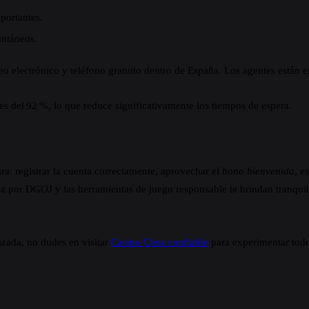
portantes.
antáneos.
reo electrónico y teléfono gratuito dentro de España. Los agentes están e
es del 92 %, lo que reduce significativamente los tiempos de espera.
a: registrar la cuenta correctamente, aprovechar el
bono bienvenida
, e
ada por DGOJ y las herramientas de juego responsable te brindan tranquil
lizada, no dudes en visitar
Casino Cirsa confiable
para experimentar todo