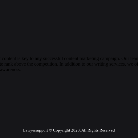
tent is key to any successful content marketing campaign. Our team 
te rank above the competition. In addition to our writing services, we of
 awareness.
Lawyersupport © Copyright 2023, All Rights Reserved