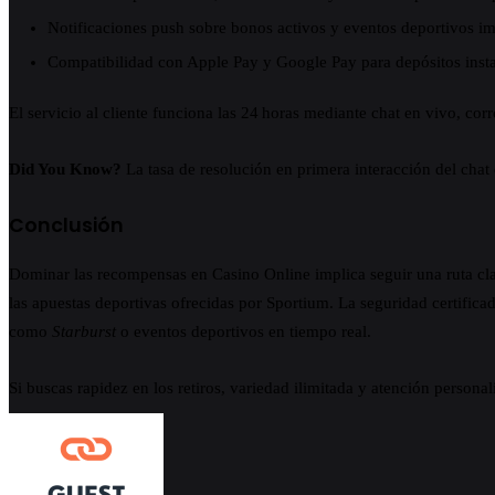
Notificaciones push sobre bonos activos y eventos deportivos im
Compatibilidad con Apple Pay y Google Pay para depósitos inst
El servicio al cliente funciona las 24 horas mediante chat en vivo, cor
Did You Know?
La tasa de resolución en primera interacción del chat 
Conclusión
Dominar las recompensas en Casino Online implica seguir una ruta clar
las apuestas deportivas ofrecidas por Sportium. La seguridad certific
como
Starburst
o eventos deportivos en tiempo real.
Si buscas rapidez en los retiros, variedad ilimitada y atención persona