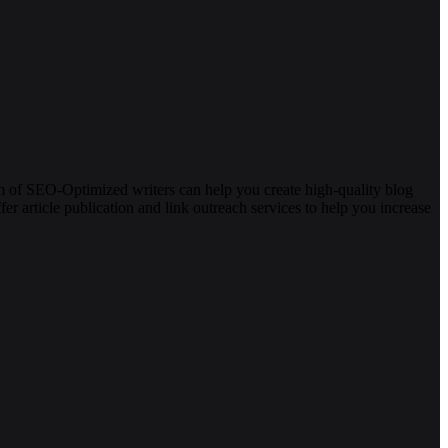
of SEO-Optimized writers can help you create high-quality blog
fer article publication and link outreach services to help you increase