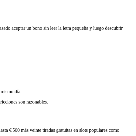
ado aceptar un bono sin leer la letra pequeña y luego descubrir
e mismo día.
tricciones son razonables.
asta € 500 más veinte tiradas gratuitas en slots populares como