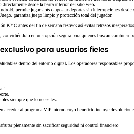
 directamente desde la barra inferior del sitio web.
roid, permite jugar slots o apostar deportes sin interrupciones desde 
uego, garantiza juego limpio y protección total del jugador.
ión KYC antes del fin de semana festivo; así evitas retrasos inesperados
e, convirtiéndolo en una opción segura para quienes buscan combinar bo
xclusivo para usuarios fieles
udables dentro del entorno digital. Los operadores responsables propor
a”.
orte.
sibles siempre que lo necesites.
 acceder al programa VIP interno cuyo beneficio incluye devoluciones 
sfrutar plenamente sin sacrificar seguridad ni control financiero.