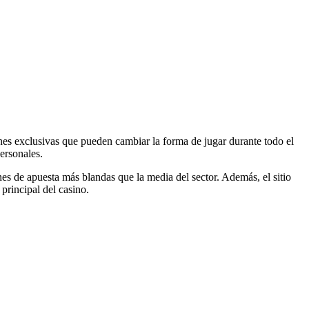
nes exclusivas que pueden cambiar la forma de jugar durante todo el
ersonales.
nes de apuesta más blandas que la media del sector. Además, el sitio
principal del casino.