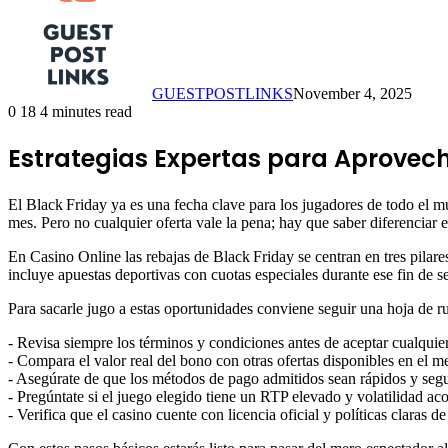
GUESTPOSTLINKS
November 4, 2025
0
18
4 minutes read
Estrategias Expertas para Aprovech
El Black Friday ya es una fecha clave para los jugadores de todo el 
mes. Pero no cualquier oferta vale la pena; hay que saber diferenciar
En Casino Online las rebajas de Black Friday se centran en tres pilare
incluye apuestas deportivas con cuotas especiales durante ese fin de s
Para sacarle jugo a estas oportunidades conviene seguir una hoja de rut
‑ Revisa siempre los términos y condiciones antes de aceptar cualqui
‑ Compara el valor real del bono con otras ofertas disponibles en el m
‑ Asegúrate de que los métodos de pago admitidos sean rápidos y segur
‑ Pregúntate si el juego elegido tiene un RTP elevado y volatilidad acor
‑ Verifica que el casino cuente con licencia oficial y políticas claras d