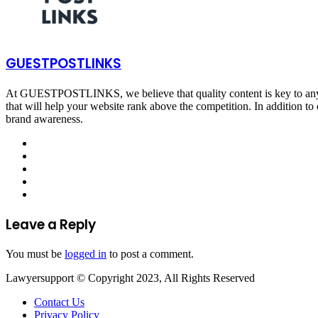
GUESTPOSTLINKS
At GUESTPOSTLINKS, we believe that quality content is key to any s
that will help your website rank above the competition. In addition to 
brand awareness.
Website
Facebook
Twitter
LinkedIn
Pinterest
Leave a Reply
You must be
logged in
to post a comment.
Lawyersupport © Copyright 2023, All Rights Reserved
Contact Us
Privacy Policy