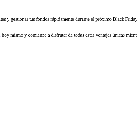
s y gestionar tus fondos rápidamente durante el próximo Black Friday. 
e
hoy mismo y comienza a disfrutar de todas estas ventajas únicas mientra