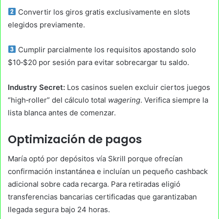
Convertir los giros gratis exclusivamente en slots
elegidos previamente.
Cumplir parcialmente los requisitos apostando solo
$10‑$20 por sesión para evitar sobrecargar tu saldo.
Industry Secret:
Los casinos suelen excluir ciertos juegos
“high‑roller” del cálculo total
wagering
. Verifica siempre la
lista blanca antes de comenzar.
Optimización de pagos
María optó por depósitos vía Skrill porque ofrecían
confirmación instantánea e incluían un pequeño cashback
adicional sobre cada recarga. Para retiradas eligió
transferencias bancarias certificadas que garantizaban
llegada segura bajo 24 horas.