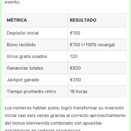
evento:
MÉTRICA
RESULTADO
Depósito inicial
€150
Bono recibido
€150 (+100% recarga)
Giros gratis usados
120
Ganancias totales
€820
Jackpot ganado
€350
Tiempo promedio retiro
18 horas
Los números hablan solos: logró transformar su inversión
inicial casi seis veces gracias al correcto aprovechamiento
del bonus bienvenida combinado con apuestas
estratégicas en jackpots progresivos.