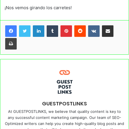
¡Nos vemos girando los carretes!
LinkedIn
Tumblr
Pinterest
Reddit
VKontakte
Share via Email
Print
GUESTPOSTLINKS
At GUESTPOSTLINKS, we believe that quality content is key to
any successful content marketing campaign. Our team of SEO-
Optimized writers can help you create high-quality blog posts and