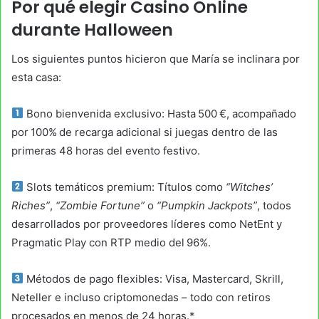
Por qué elegir Casino Online
durante Halloween
Los siguientes puntos hicieron que María se inclinara por
esta casa:
Bono bienvenida exclusivo: Hasta 500 €, acompañado
por 100% de recarga adicional si juegas dentro de las
primeras 48 horas del evento festivo.
Slots temáticos premium: Títulos como
“Witches’
Riches”
,
“Zombie Fortune”
o
“Pumpkin Jackpots”
, todos
desarrollados por proveedores líderes como NetEnt y
Pragmatic Play con RTP medio del 96%​.​
Métodos de pago flexibles: Visa, Mastercard, Skrill,
Neteller e incluso criptomonedas – todo con retiros
procesados en menos de 24 horas.*