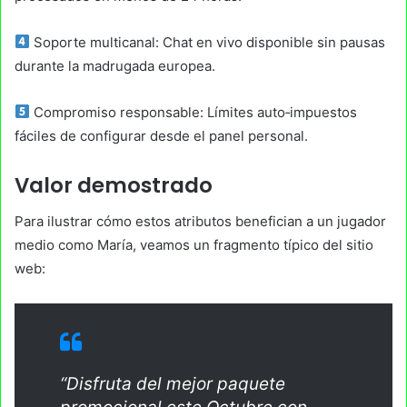
Soporte multicanal: Chat en vivo disponible sin pausas
durante la madrugada europea.
Compromiso responsable: Límites auto‑impuestos
fáciles de configurar desde el panel personal.
Valor demostrado
Para ilustrar cómo estos atributos benefician a un jugador
medio como María, veamos un fragmento típico del sitio
web:
“Disfruta del mejor paquete