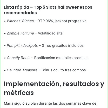
Lista rápida – Top 5 Slots halloweenescos
recomendados
•
Witches’ Riches
– RTP 96%, jackpot progresivo
•
Zombie Fortune
– Volatilidad alta
•
Pumpkin Jackpots
– Giros gratuitos incluidos
•
Ghostly Reels
– Bonificación multiplica premios
•
Haunted Treasure
– Bónus oculto tras combos
Implementación, resultados y
métricas
María siguió su plan durante las dos semanas clave del