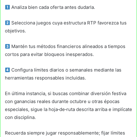
Analiza bien cada oferta antes dudarla.
Selecciona juegos cuya estructura RTP favorezca tus
objetivos.
Mantén tus métodos financieros alineados a tiempos
cortos para evitar bloqueos inesperados.
Configura límites diarios o semanales mediante las
herramientas responsables incluidas.
En última instancia, si buscas combinar diversión festiva
con ganancias reales durante octubre u otras épocas
especiales, sigue la hoja‑de‑ruta descrita arriba e implícate
con disciplina.
Recuerda siempre jugar responsablemente; fijar límites