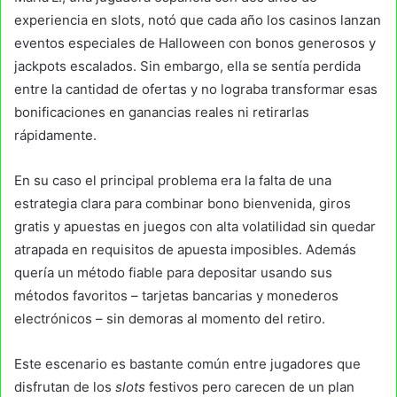
experiencia en slots, notó que cada año los casinos lanzan
eventos especiales de Halloween con bonos generosos y
jackpots escalados. Sin embargo, ella se sentía perdida
entre la cantidad de ofertas y no lograba transformar esas
bonificaciones en ganancias reales ni retirarlas
rápidamente.
En su caso el principal problema era la falta de una
estrategia clara para combinar bono bienvenida, giros
gratis y apuestas en juegos con alta volatilidad sin quedar
atrapada en requisitos de apuesta imposibles. Además
quería un método fiable para depositar usando sus
métodos favoritos – tarjetas bancarias y monederos
electrónicos – sin demoras al momento del retiro.
Este escenario es bastante común entre jugadores que
disfrutan de los
slots
festivos pero carecen de un plan