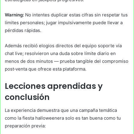
Warning:
No intentes duplicar estas cifras sin respetar tus
límites personales; jugar impulsivamente puede llevar a
pérdidas rápidas.
Además recibió elogios directos del equipo soporte vía
chat live; resolvieron una duda sobre límite diario en
menos de dos minutos — prueba tangible del compromiso
post‑venta que ofrece esta plataforma.
Lecciones aprendidas y
conclusión
La experiencia demuestra que una campaña temática
como la fiesta halloweenera solo es tan buena como tu
preparación previa: