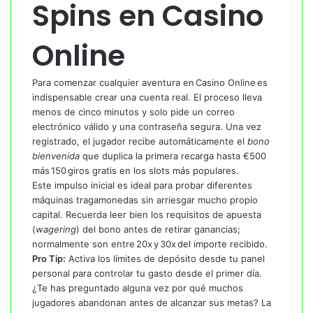
Spins en Casino
Online
Para comenzar cualquier aventura en Casino Online es
indispensable crear una cuenta real. El proceso lleva
menos de cinco minutos y solo pide un correo
electrónico válido y una contraseña segura. Una vez
registrado, el jugador recibe automáticamente el
bono
bienvenida
que duplica la primera recarga hasta €500
más 150 giros gratis en los slots más populares.
Este impulso inicial es ideal para probar diferentes
máquinas tragamonedas sin arriesgar mucho propio
capital. Recuerda leer bien los requisitos de apuesta
(
wagering
) del bono antes de retirar ganancias;
normalmente son entre 20x y 30x del importe recibido.
Pro Tip:
Activa los límites de depósito desde tu panel
personal para controlar tu gasto desde el primer día.
¿Te has preguntado alguna vez por qué muchos
jugadores abandonan antes de alcanzar sus metas? La