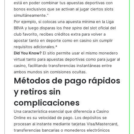
está en poder combinar tus apuestas deportivas con
bonos exclusivos que se activan al jugar ciertos slots
simultáneamente.“
Por ejemplo, si colocas una apuesta mínima en la Liga
BBVA y luego disparas los
free spins
del slot oficial del
club favorito, recibes créditos extra para volver a
apostar tanto en deporte como en casino sin cumplir
requisitos adicionales.*
Did You Know?
El sitio permite usar el mismo monedero
virtual tanto para apuestas deportivas como para jugar al
casino, facilitando transferencias instantáneas entre
ambos mundos sin comisiones ocultas.
Métodos de pago rápidos
y retiros sin
complicaciones
Una característica esencial que diferencia a Casino
Online es su velocidad de pago. Los depósitos se
procesan al instante mediante tarjetas Visa/Mastercard,
transferencias bancarias o monederos electrónicos