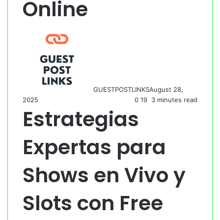
Online
GUESTPOSTLINKS
August 28,
2025
0
19
3 minutes read
Estrategias
Expertas para
Shows en Vivo y
Slots con Free