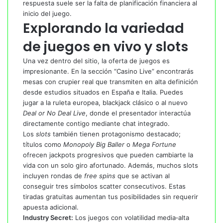
respuesta suele ser la falta de planificación financiera al
inicio del juego.
Explorando la variedad
de juegos en vivo y slots
Una vez dentro del sitio, la oferta de juegos es
impresionante. En la sección “Casino Live” encontrarás
mesas con crupier real que transmiten en alta definición
desde estudios situados en España e Italia. Puedes
jugar a la ruleta europea, blackjack clásico o al nuevo
Deal or No Deal Live
, donde el presentador interactúa
directamente contigo mediante chat integrado.
Los
slots
también tienen protagonismo destacado;
títulos como
Monopoly Big Baller
o
Mega Fortune
ofrecen jackpots progresivos que pueden cambiarte la
vida con un solo giro afortunado. Además, muchos slots
incluyen rondas de
free spins
que se activan al
conseguir tres símbolos scatter consecutivos. Estas
tiradas gratuitas aumentan tus posibilidades sin requerir
apuesta adicional.​
Industry Secret:
Los juegos con volatilidad media‑alta