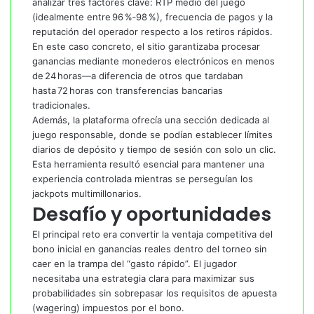
analizar tres factores clave: RTP medio del juego
(idealmente entre 96 %‑98 %), frecuencia de pagos y la
reputación del operador respecto a los retiros rápidos.
En este caso concreto, el sitio garantizaba procesar
ganancias mediante monederos electrónicos en menos
de 24 horas—a diferencia de otros que tardaban
hasta 72 horas con transferencias bancarias
tradicionales.
Además, la plataforma ofrecía una sección dedicada al
juego responsable, donde se podían establecer límites
diarios de depósito y tiempo de sesión con solo un clic.
Esta herramienta resultó esencial para mantener una
experiencia controlada mientras se perseguían los
jackpots multimillonarios.
Desafío y oportunidades
El principal reto era convertir la ventaja competitiva del
bono inicial en ganancias reales dentro del torneo sin
caer en la trampa del “gasto rápido”. El jugador
necesitaba una estrategia clara para maximizar sus
probabilidades sin sobrepasar los requisitos de apuesta
(wagering) impuestos por el bono.