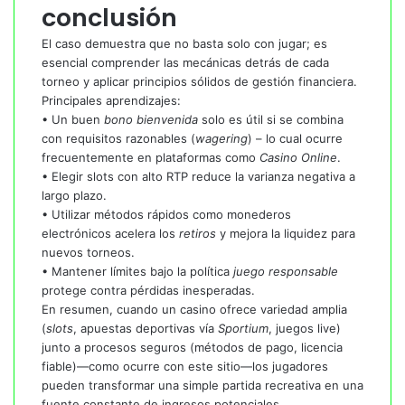
conclusión
El caso demuestra que no basta solo con jugar; es
esencial comprender las mecánicas detrás de cada
torneo y aplicar principios sólidos de gestión financiera.
Principales aprendizajes:
• Un buen
bono bienvenida
solo es útil si se combina
con requisitos razonables (
wagering
) – lo cual ocurre
frecuentemente en plataformas como
Casino Online
.
• Elegir slots con alto RTP reduce la varianza negativa a
largo plazo.
• Utilizar métodos rápidos como monederos
electrónicos acelera los
retiros
y mejora la liquidez para
nuevos torneos.
• Mantener límites bajo la política
juego responsable
protege contra pérdidas inesperadas.
En resumen, cuando un casino ofrece variedad amplia
(
slots
, apuestas deportivas vía
Sportium
, juegos live)
junto a procesos seguros (métodos de pago, licencia
fiable)​—como ocurre con este sitio—los jugadores
pueden transformar una simple partida recreativa en una
fuente constante de ingresos potenciales.