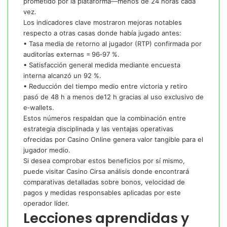
prometido por la plataforma—menos de 24 horas cada
vez.
Los indicadores clave mostraron mejoras notables
respecto a otras casas donde había jugado antes:
• Tasa media de retorno al jugador (RTP) confirmada por
auditorías externas = 96‑97 %.
• Satisfacción general medida mediante encuesta
interna alcanzó un 92 %.
• Reducción del tiempo medio entre victoria y retiro
pasó de 48 h a menos ​de​12 h gracias al uso exclusivo de
e‑wallets.
Estos números respaldan que la combinación entre
estrategia disciplinada y las ventajas operativas
ofrecidas por Casino Online genera valor tangible para el
jugador medio.
Si desea comprobar estos beneficios por sí mismo,
puede visitar
Casino Cirsa análisis
donde encontrará
comparativas detalladas sobre bonos, velocidad de
pagos y medidas responsables aplicadas por este
operador líder.
Lecciones aprendidas y