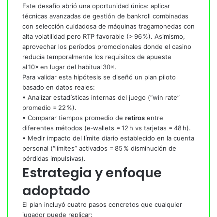
Este desafío abrió una oportunidad única: aplicar
técnicas avanzadas de gestión de bankroll combinadas
con selección cuidadosa de máquinas tragamonedas con
alta volatilidad pero RTP favorable (> 96 %). Asimismo,
aprovechar los períodos promocionales donde el casino
reducía temporalmente los requisitos de apuesta
al 10× en lugar del habitual 30×​​.
Para validar esta hipótesis se diseñó un plan piloto
basado en datos reales:
• Analizar estadísticas internas del juego (“win rate”
promedio = 22 %).
• Comparar tiempos promedio de
retiros
entre
diferentes métodos (e‑wallets = 12 h vs tarjetas = 48 h).
• Medir impacto del límite diario establecido en la cuenta
personal (“límites” activados = 85 % disminución de
pérdidas impulsivas).
Estrategia y enfoque
adoptado
El plan incluyó cuatro pasos concretos que cualquier
jugador puede replicar: