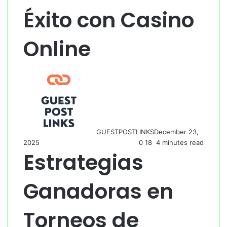
Éxito con Casino
Online
GUESTPOSTLINKS
December 23,
2025
0
18
4 minutes read
Estrategias
Ganadoras en
Torneos de