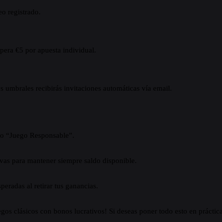
o registrado.
pera €5 por apuesta individual.
s umbrales recibirás invitaciones automáticas vía email.
ajo “Juego Responsable”.
ivas para mantener siempre saldo disponible.
eradas al retirar tus ganancias.
gos clásicos con bonos lucrativos! Si deseas poner todo esto en prácti