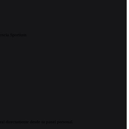
cencia Sportium
al directamente desde tu panel personal.