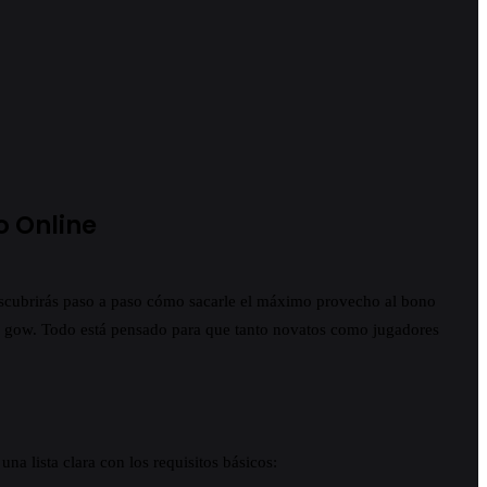
o Online
 descubrirás paso a paso cómo sacarle el máximo provecho al bono
i gow. Todo está pensado para que tanto novatos como jugadores
na lista clara con los requisitos básicos: