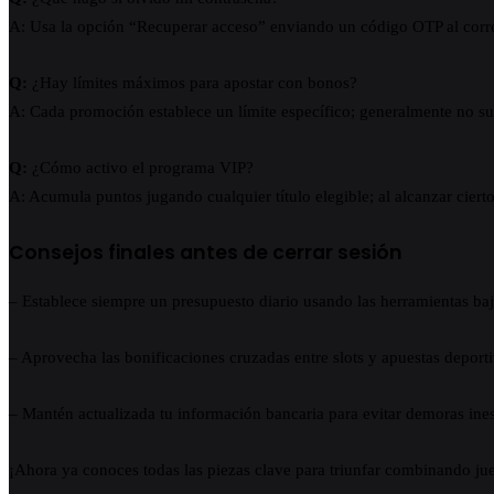
A: Usa la opción “Recuperar acceso” enviando un código OTP al corre
Q:
¿Hay límites máximos para apostar con bonos?
A: Cada promoción establece un límite específico; generalmente no su
Q:
¿Cómo activo el programa VIP?
A: Acumula puntos jugando cualquier título elegible; al alcanzar cierto
Consejos finales antes de cerrar sesión
– Establece siempre un presupuesto diario usando las herramientas b
– Aprovecha las bonificaciones cruzadas entre slots y apuestas deport
– Mantén actualizada tu información bancaria para evitar demoras inesp
¡Ahora ya conoces todas las piezas clave para triunfar combinando jue