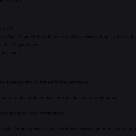
tus sesiones:
ay’n GO
 (
LaLiga
, Copa del Rey), baloncesto NBA y carreras hippicas bajo la li
ta Las Vegas virtuales
0 por mano
a financiar otro sin romper límites personales.
ciendo premios millonarios cuando se alinean ciertos símbolos.
sas gracias a cuotas competitivas.
nsable” donde puedes establecer límites diarios o autolimitación tempor