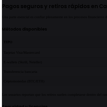
Pagos seguros y retiros rápidos en Ca
Una parte esencial es confiar plenamente en los procesos financieros de
Métodos disponibles
TIPO
Tarjetas Visa/Mastercard
E‑wallets (Skrill, Neteller)
Transferencia bancaria
Criptomonedas (BTC/ETH)
Los usuarios reportan que los
retiros
suelen completarse dentro del ra
Seguridad y licencias