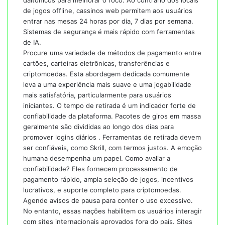
daltônicos para melhorar o foco. Ao contrário dos locais
de jogos offline, cassinos web permitem aos usuários
entrar nas mesas 24 horas por dia, 7 dias por semana.
Sistemas de segurança é mais rápido com ferramentas
de IA.
Procure uma variedade de métodos de pagamento entre
cartões, carteiras eletrônicas, transferências e
criptomoedas. Esta abordagem dedicada comumente
leva a uma experiência mais suave e uma jogabilidade
mais satisfatória, particularmente para usuários
iniciantes. O tempo de retirada é um indicador forte de
confiabilidade da plataforma. Pacotes de giros em massa
geralmente são divididas ao longo dos dias para
promover logins diários . Ferramentas de retirada devem
ser confiáveis, como Skrill, com termos justos. A emoção
humana desempenha um papel. Como avaliar a
confiabilidade? Eles fornecem processamento de
pagamento rápido, ampla seleção de jogos, incentivos
lucrativos, e suporte completo para criptomoedas.
Agende avisos de pausa para conter o uso excessivo.
No entanto, essas nações habilitem os usuários interagir
com sites internacionais aprovados fora do país. Sites