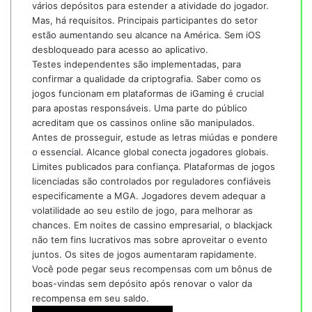
vários depósitos para estender a atividade do jogador.
Mas, há requisitos. Principais participantes do setor
estão aumentando seu alcance na América. Sem iOS
desbloqueado para acesso ao aplicativo.
Testes independentes são implementadas, para
confirmar a qualidade da criptografia. Saber como os
jogos funcionam em plataformas de iGaming é crucial
para apostas responsáveis. Uma parte do público
acreditam que os cassinos online são manipulados.
Antes de prosseguir, estude as letras miúdas e pondere
o essencial. Alcance global conecta jogadores globais.
Limites publicados para confiança. Plataformas de jogos
licenciadas são controlados por reguladores confiáveis
especificamente a MGA. Jogadores devem adequar a
volatilidade ao seu estilo de jogo, para melhorar as
chances. Em noites de cassino empresarial, o blackjack
não tem fins lucrativos mas sobre aproveitar o evento
juntos. Os sites de jogos aumentaram rapidamente.
Você pode pegar seus recompensas com um bônus de
boas-vindas sem depósito após renovar o valor da
recompensa em seu saldo.