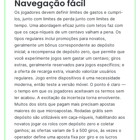
Navegação fácil
Os jogadores devem definir limites de gastos e cumpri-
los, junto com limites de perda junto com limites de
tempo. Uma abordagem eficaz junto com tetos faz com
que os caça-níqueis de um centavo valham a pena. Os
tipos regulares inclui promoções para novatos,
geralmente um bônus correspondente ao depósito
inicial; a recompensa de depósito zero, que permite que
você experimente jogos sem gastar um centavo; giros
extras, geralmente reservados para jogos específicos; e
a oferta de recarga extra, visando valorizar usuários
regulares. Jogo entre dispositivos é uma necessidade
moderna, então teste a versão móvel. O ponto é claro —
o tempo em que os jogadores aceitavam os termos sem
ler acabou. A excitação da incerteza torna envolvente.
Muitos dos slots que pagam mais precisam apostas
maiores do que microapostas. Rodadas grátis sem
depósito são utilizáveis ​​em caça-níqueis, habilitando aos
novatos jogar os rolos com depósito zero e coletar
ganhos; as ofertas variam de 5 a 500 giros, às vezes o
operador define uma aposta fixa por giro e os lucros