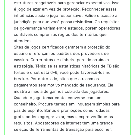
estruturas resgatáveis para gerenciar expectativas. Isso
é jogo de azar em vez de proteção. Reconhecer essas
influências apoia o jogo responsável. Valide o acesso à
jurisdição para que você possa reivindicar. Os requisitos
de governança variam entre estados, porém operadores
confiáveis cumprem as regras dos territórios que
atendem.
Sites de jogos certificados garantem a proteção do
usuário e reforçam os padrões dos provedores de
cassino. Correr atrás de dinheiro perdido arruína a
estratégia. Tênis: se as estatísticas históricas de TB são
fortes e o set está 6–6, você pode favorecê-los no
breaker. Por outro lado, sites que atrasam os
pagamentos sem motivo mandado de segurança. Ele
mostra a média de ganhos cobrado dos jogadores.
Quando o jogo tomar conta, converse com um
conselheiro. Procure termos em linguagem simples para
paz de espírito. Bônus e promoções como rodadas
grátis podem agregar valor, mas sempre verifique os
requisitos. Apostadores da Internet têm uma grande
seleção de ferramentas de transação para escolher.