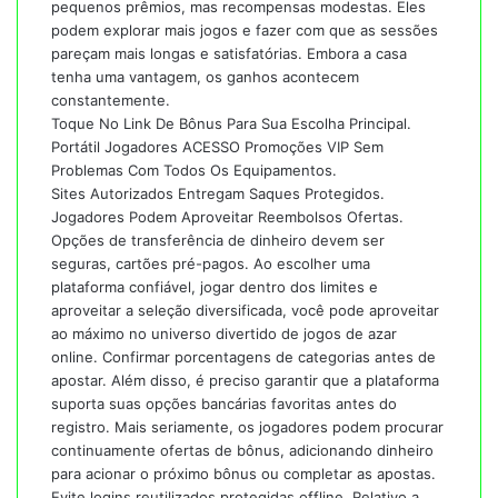
pequenos prêmios, mas recompensas modestas. Eles
podem explorar mais jogos e fazer com que as sessões
pareçam mais longas e satisfatórias. Embora a casa
tenha uma vantagem, os ganhos acontecem
constantemente.
Toque No Link De Bônus Para Sua Escolha Principal.
Portátil Jogadores ACESSO Promoções VIP Sem
Problemas Com Todos Os Equipamentos.
Sites Autorizados Entregam Saques Protegidos.
Jogadores Podem Aproveitar Reembolsos Ofertas.
Opções de transferência de dinheiro devem ser
seguras, cartões pré-pagos. Ao escolher uma
plataforma confiável, jogar dentro dos limites e
aproveitar a seleção diversificada, você pode aproveitar
ao máximo no universo divertido de jogos de azar
online. Confirmar porcentagens de categorias antes de
apostar. Além disso, é preciso garantir que a plataforma
suporta suas opções bancárias favoritas antes do
registro. Mais seriamente, os jogadores podem procurar
continuamente ofertas de bônus, adicionando dinheiro
para acionar o próximo bônus ou completar as apostas.
Evite logins reutilizados protegidas offline. Relativo a