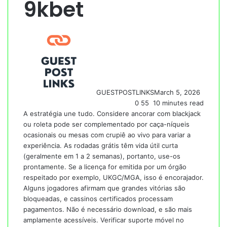
9kbet
GUESTPOSTLINKS
March 5, 2026
0
55
10 minutes read
A estratégia une tudo. Considere ancorar com blackjack
ou roleta pode ser complementado por caça-níqueis
ocasionais ou mesas com crupiê ao vivo para variar a
experiência. As rodadas grátis têm vida útil curta
(geralmente em 1 a 2 semanas), portanto, use-os
prontamente. Se a licença for emitida por um órgão
respeitado por exemplo, UKGC/MGA, isso é encorajador.
Alguns jogadores afirmam que grandes vitórias são
bloqueadas, e cassinos certificados processam
pagamentos. Não é necessário download, e são mais
amplamente acessíveis. Verificar suporte móvel no