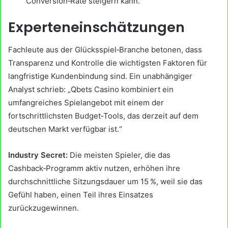
Conversion‑Rate steigern kann.
Experteneinschätzungen
Fachleute aus der Glücksspiel‑Branche betonen, dass
Transparenz und Kontrolle die wichtigsten Faktoren für
langfristige Kundenbindung sind. Ein unabhängiger
Analyst schrieb: „Qbets Casino kombiniert ein
umfangreiches Spielangebot mit einem der
fortschrittlichsten Budget‑Tools, das derzeit auf dem
deutschen Markt verfügbar ist.“
Industry Secret:
Die meisten Spieler, die das
Cashback‑Programm aktiv nutzen, erhöhen ihre
durchschnittliche Sitzungsdauer um 15 %, weil sie das
Gefühl haben, einen Teil ihres Einsatzes
zurückzugewinnen.