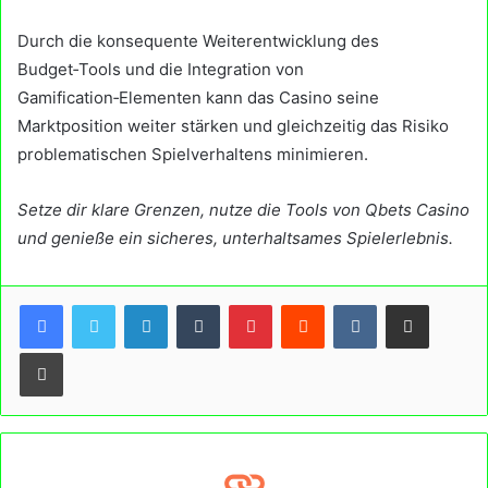
Durch die konsequente Weiterentwicklung des
Budget‑Tools und die Integration von
Gamification‑Elementen kann das Casino seine
Marktposition weiter stärken und gleichzeitig das Risiko
problematischen Spielverhaltens minimieren.
Setze dir klare Grenzen, nutze die Tools von Qbets Casino
und genieße ein sicheres, unterhaltsames Spielerlebnis.
LinkedIn
Tumblr
Pinterest
Reddit
VKontakte
Share via Email
Print