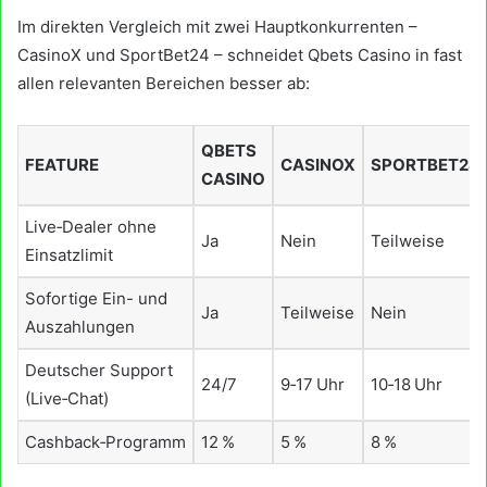
Im direkten Vergleich mit zwei Hauptkonkurrenten –
CasinoX und SportBet24 – schneidet Qbets Casino in fast
allen relevanten Bereichen besser ab:
QBETS
FEATURE
CASINOX
SPORTBET24
CASINO
Live‑Dealer ohne
Ja
Nein
Teilweise
Einsatzlimit
Sofortige Ein- und
Ja
Teilweise
Nein
Auszahlungen
Deutscher Support
24/7
9‑17 Uhr
10‑18 Uhr
(Live‑Chat)
Cashback‑Programm
12 %
5 %
8 %