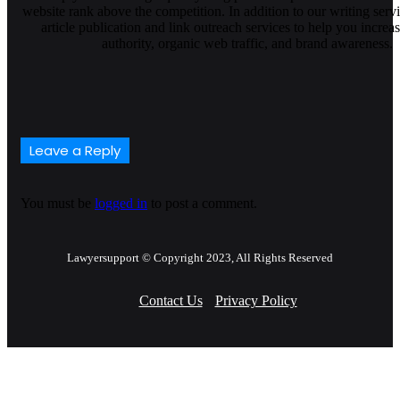
website rank above the competition. In addition to our writing servi
article publication and link outreach services to help you increa
authority, organic web traffic, and brand awareness.
Pinterest
Website
Facebook
Twitter
LinkedIn
Leave a Reply
You must be
logged in
to post a comment.
Lawyersupport © Copyright 2023, All Rights Reserved
Contact Us
Privacy Policy
Facebook
Twitter
WhatsApp
Telegram