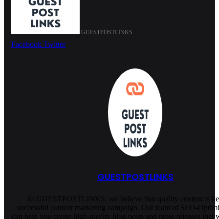
GUESTPOSTLINKS
LinkedIn
Tumblr
Pinterest
Reddit
VKontakte
Share
Print
Facebook
Twitter
via
Email
GUESTPOSTLINKS
At GUESTPOSTLINKS, we believe that quality content is ke
successful content marketing campaign. Our team of SEO-Optimi
can help you create high-quality blog posts and press releases that 