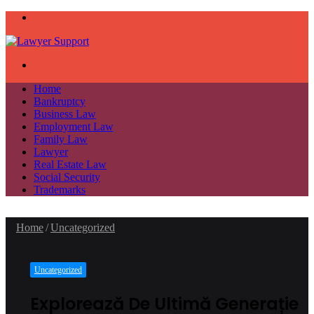
Menu
Search
for
Home
Bankruptcy
Business Law
Employment Law
Family Law
Lawyer
Real Estate Law
Social Security
Trademarks
Home
/
Uncategorized
Uncategorized
Explorează De Ultimă Generație