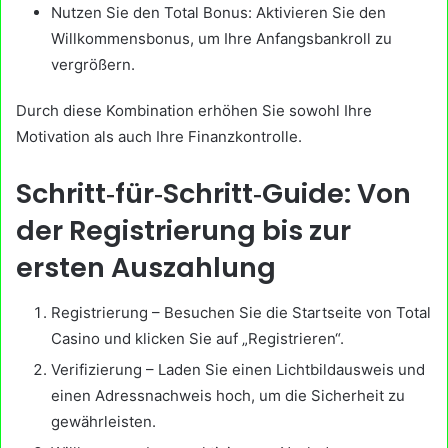
Nutzen Sie den Total Bonus: Aktivieren Sie den
Willkommensbonus, um Ihre Anfangsbankroll zu
vergrößern.
Durch diese Kombination erhöhen Sie sowohl Ihre
Motivation als auch Ihre Finanzkontrolle.
Schritt‑für‑Schritt‑Guide: Von
der Registrierung bis zur
ersten Auszahlung
Registrierung – Besuchen Sie die Startseite von Total
Casino und klicken Sie auf „Registrieren“.
Verifizierung – Laden Sie einen Lichtbildausweis und
einen Adressnachweis hoch, um die Sicherheit zu
gewährleisten.