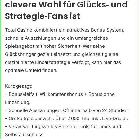
clevere Wahl für Glücks‑ und
Strategie‑Fans ist
Total Casino kombiniert ein attraktives Bonus‑System,
schnelle Auszahlungen und ein umfangreiches
Spielangebot mit hoher Sicherheit. Wer seine
Glücksbringer gezielt einsetzt und gleichzeitig eine
disziplinierte Einsatzstrategie verfolgt, kann hier das
optimale Umfeld finden.
Kurz gesagt:
– Bonusvielfalt: Willkommensbonus + Bonus ohne
Einzahlung.
– Schnelle Auszahlungen: Oft innerhalb von 24 Stunden.
– Große Spielauswahl: Über 2 000 Titel inkl. Live‑Dealer.
– Verantwortungsvolles Spielen: Tools für Limits und
Selbstausschluss.