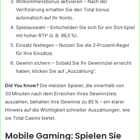
Willkommensbonus aktivieren – Nach der
Verifizierung erhalten Sie den Total bonus
automatisch auf Ihr Konto.
Spielauswahl – Entscheiden Sie sich für ein Slot‑Spiel
mit hoher RTP (z. B. 96,5 %).
Einsatz festlegen – Nutzen Sie die 2‑Prozent‑Regel
für Ihre Einsätze.
Gewinn sichern – Sobald Sie Ihr Gewinnziel erreicht
haben, klicken Sie auf „Auszahlung“.
Did You Know?
Die meisten Spieler, die innerhalb von
30 Minuten nach dem Erreichen ihres Gewinnziels
auszahlen, behalten ihre Gewinne zu 85 % – ein klarer
Hinweis auf die Wichtigkeit schneller Auszahlungen, wie
sie Total Casino bietet.
Mobile Gaming: Spielen Sie