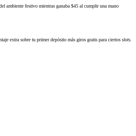
ó del ambiente festivo mientras ganaba $45 al cumplir una mano
aje extra sobre tu primer depósito más giros gratis para ciertos
slots
.