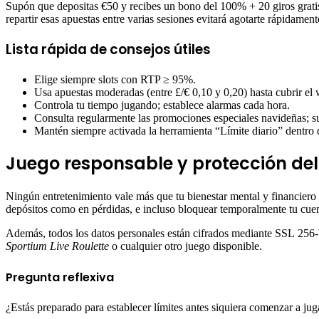
Supón que depositas €50 y recibes un bono del 100% + 20 giros grati
repartir esas apuestas entre varias sesiones evitará agotarte rápidament
Lista rápida de consejos útiles
Elige siempre slots con RTP ≥ 95%.
Usa apuestas moderadas (entre £/€ 0,10 y 0,20) hasta cubrir el
Controla tu tiempo jugando; establece alarmas cada hora.
Consulta regularmente las promociones especiales navideñas; sue
Mantén siempre activada la herramienta “Límite diario” dentro 
Juego responsable y protección del
Ningún entretenimiento vale más que tu bienestar mental y financiero
depósitos como en pérdidas, e incluso bloquear temporalmente tu cuent
Además, todos los datos personales están cifrados mediante SSL 256‑bi
Sportium Live Roulette
o cualquier otro juego disponible.
Pregunta reflexiva
¿Estás preparado para establecer límites antes siquiera comenzar a jug