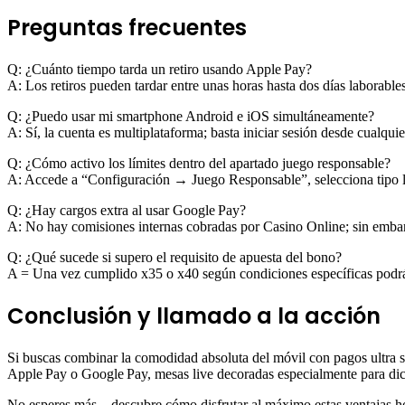
Preguntas frecuentes
Q: ¿Cuánto tiempo tarda un retiro usando Apple Pay?
A: Los retiros pueden tardar entre unas horas hasta dos días laborable
Q: ¿Puedo usar mi smartphone Android e iOS simultáneamente?
A: Sí, la cuenta es multiplataforma; basta iniciar sesión desde cualquie
Q: ¿Cómo activo los límites dentro del apartado juego responsable?
A: Accede a “Configuración → Juego Responsable”, selecciona tipo lím
Q: ¿Hay cargos extra al usar Google Pay?
A: No hay comisiones internas cobradas por Casino Online; sin embargo
Q: ¿Qué sucede si supero el requisito de apuesta del bono?
A = Una vez cumplido x35 o x40 según condiciones específicas podrás so
Conclusión y llamado a la acción
Si buscas combinar la comodidad absoluta del móvil con pagos ultra se
Apple Pay o Google Pay, mesas live decoradas especialmente para dici
No esperes más—descubre cómo disfrutar al máximo estas ventajas 