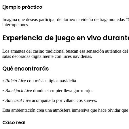
Ejemplo práctico
Imagina que deseas participar del torneo navideño de tragamonedas “
interrupciones.
Experiencia de juego en vivo duran
Los amantes del casino tradicional buscan esa sensación auténtica del
salas decoradas digitalmente con luces navideñas.
Qué encontrarás
•
Ruleta Live
con música típica navideña.
•
Blackjack Live
donde el crupier lleva gorro rojo.
•
Baccarat Live
acompañado por villancicos suaves.
Esta ambientación crea una atmósfera inmersiva que hace olvidar que es
Caso real