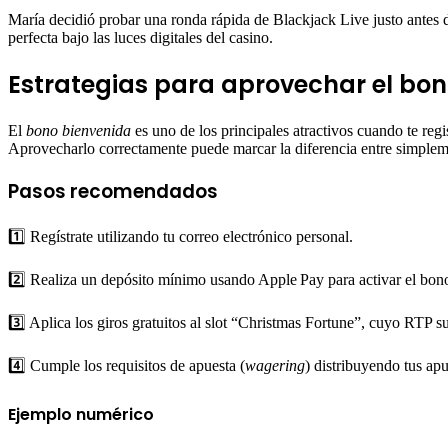
María decidió probar una ronda rápida de Blackjack Live justo antes 
perfecta bajo las luces digitales del casino.
Estrategias para aprovechar el bono
El
bono bienvenida
es uno de los principales atractivos cuando te reg
Aprovecharlo correctamente puede marcar la diferencia entre simpleme
Pasos recomendados
1️⃣ Regístrate utilizando tu correo electrónico personal.
2️⃣ Realiza un depósito mínimo usando Apple Pay para activar el bon
3️⃣ Aplica los giros gratuitos al slot “Christmas Fortune”, cuyo RTP s
4️⃣ Cumple los requisitos de apuesta (
wagering
) distribuyendo tus apu
Ejemplo numérico