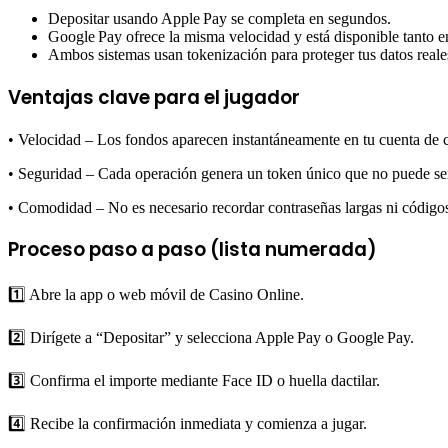
Depositar usando Apple Pay se completa en segundos.
Google Pay ofrece la misma velocidad y está disponible tanto
Ambos sistemas usan tokenización para proteger tus datos reale
Ventajas clave para el jugador
• Velocidad – Los fondos aparecen instantáneamente en tu cuenta de 
• Seguridad – Cada operación genera un token único que no puede ser
• Comodidad – No es necesario recordar contraseñas largas ni código
Proceso paso a paso (lista numerada)
1️⃣ Abre la app o web móvil de Casino Online.
2️⃣ Dirígete a “Depositar” y selecciona Apple Pay o Google Pay.
3️⃣ Confirma el importe mediante Face ID o huella dactilar.
4️⃣ Recibe la confirmación inmediata y comienza a jugar.