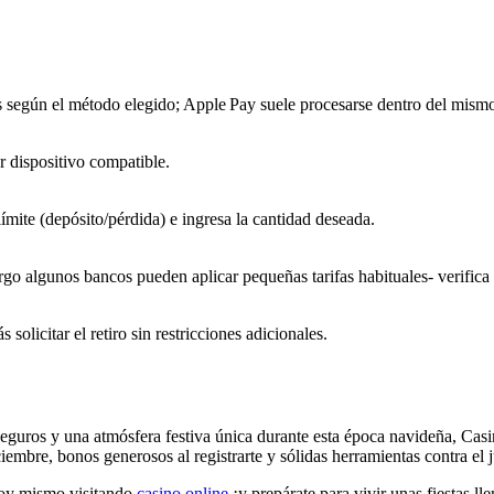
s según el método elegido; Apple Pay suele procesarse dentro del mismo d
r dispositivo compatible.​
ite (depósito/pérdida) e ingresa la cantidad deseada.​
 algunos bancos pueden aplicar pequeñas tarifas habituales‑ verifica c
licitar el retiro sin restricciones adicionales.
guros y una atmósfera festiva única durante esta época navideña, Casin
embre, bonos generosos al registrarte y sólidas herramientas contra el 
hoy mismo visitando
casino online
¡y prepárate para vivir unas fiestas l