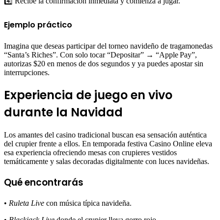
4️⃣ Recibe la confirmación inmediata y comienza a jugar.
Ejemplo práctico
Imagina que deseas participar del torneo navideño de tragamonedas
“Santa’s Riches”. Con solo tocar “Depositar” → “Apple Pay”,
autorizas $20 en menos de dos segundos y ya puedes apostar sin
interrupciones.
Experiencia de juego en vivo
durante la Navidad
Los amantes del casino tradicional buscan esa sensación auténtica
del crupier frente a ellos. En temporada festiva Casino Online eleva
esa experiencia ofreciendo mesas con crupieres vestidos
temáticamente y salas decoradas digitalmente con luces navideñas.
Qué encontrarás
•
Ruleta Live
con música típica navideña.
•
Blackjack Live
donde el crupier lleva gorro rojo.