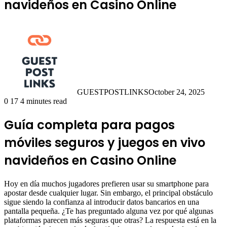
navideños en Casino Online
GUESTPOSTLINKS
October 24, 2025
0
17
4 minutes read
Guía completa para pagos
móviles seguros y juegos en vivo
navideños en Casino Online
Hoy en día muchos jugadores prefieren usar su smartphone para
apostar desde cualquier lugar. Sin embargo, el principal obstáculo
sigue siendo la confianza al introducir datos bancarios en una
pantalla pequeña. ¿Te has preguntado alguna vez por qué algunas
plataformas parecen más seguras que otras? La respuesta está en la