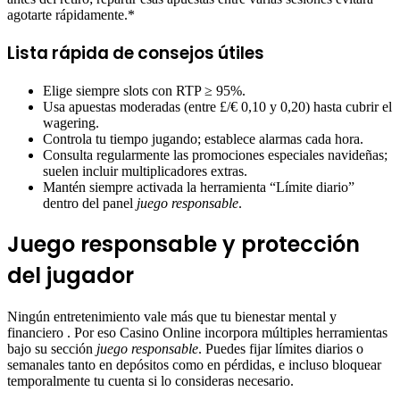
agotarte rápidamente.*
Lista rápida de consejos útiles
Elige siempre slots con RTP ≥ 95%.
Usa apuestas moderadas (entre £/€ 0,10 y 0,20) hasta cubrir el
wagering.
Controla tu tiempo jugando; establece alarmas cada hora.
Consulta regularmente las promociones especiales navideñas;
suelen incluir multiplicadores extras.
Mantén siempre activada la herramienta “Límite diario”
dentro del panel
juego responsable
.
Juego responsable y protección
del jugador
Ningún entretenimiento vale más que tu bienestar mental y
financiero . Por eso Casino Online incorpora múltiples herramientas
bajo su sección
juego responsable
. Puedes fijar límites diarios o
semanales tanto en depósitos como en pérdidas, e incluso bloquear
temporalmente tu cuenta si lo consideras necesario.