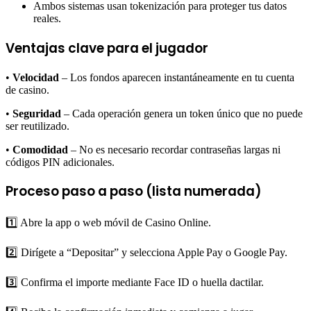
Ambos sistemas usan tokenización para proteger tus datos
reales.
Ventajas clave para el jugador
•
Velocidad
– Los fondos aparecen instantáneamente en tu cuenta
de casino.
•
Seguridad
– Cada operación genera un token único que no puede
ser reutilizado.
•
Comodidad
– No es necesario recordar contraseñas largas ni
códigos PIN adicionales.
Proceso paso a paso (lista numerada)
1️⃣ Abre la app o web móvil de Casino Online.
2️⃣ Dirígete a “Depositar” y selecciona Apple Pay o Google Pay.
3️⃣ Confirma el importe mediante Face ID o huella dactilar.