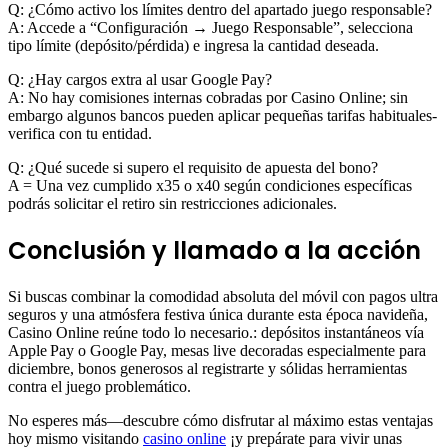
Q: ¿Cómo activo los límites dentro del apartado juego responsable?
A: Accede a “Configuración → Juego Responsable”, selecciona
tipo límite (depósito/pérdida) e ingresa la cantidad deseada.​
Q: ¿Hay cargos extra al usar Google Pay?
A: No hay comisiones internas cobradas por Casino Online; sin
embargo algunos bancos pueden aplicar pequeñas tarifas habituales‑
verifica con tu entidad.​
Q: ¿Qué sucede si supero el requisito de apuesta del bono?
A = Una vez cumplido x35 o x40 según condiciones específicas
podrás solicitar el retiro sin restricciones adicionales.
Conclusión y llamado a la acción
Si buscas combinar la comodidad absoluta del móvil con pagos ultra
seguros y una atmósfera festiva única durante esta época navideña,
Casino Online reúne todo lo necesario.: depósitos instantáneos vía
Apple Pay o Google Pay, mesas live decoradas especialmente para
diciembre, bonos generosos al registrarte y sólidas herramientas
contra el juego problemático.
No esperes más—descubre cómo disfrutar al máximo estas ventajas
hoy mismo visitando
casino online
¡y prepárate para vivir unas