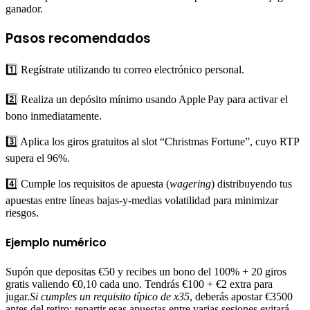
ganador.
Pasos recomendados
1️⃣ Regístrate utilizando tu correo electrónico personal.
2️⃣ Realiza un depósito mínimo usando Apple Pay para activar el
bono inmediatamente.
3️⃣ Aplica los giros gratuitos al slot “Christmas Fortune”, cuyo RTP
supera el 96%.
4️⃣ Cumple los requisitos de apuesta (
wagering
) distribuyendo tus
apuestas entre líneas bajas‑y‑medias volatilidad para minimizar
riesgos.
Ejemplo numérico
Supón que depositas €50 y recibes un bono del 100% + 20 giros
gratis valiendo €0,10 cada uno. Tendrás €100 + €2 extra para
jugar.
Si cumples un requisito típico de x35
, deberás apostar €3500
antes del retiro; repartir esas apuestas entre varias sesiones evitará