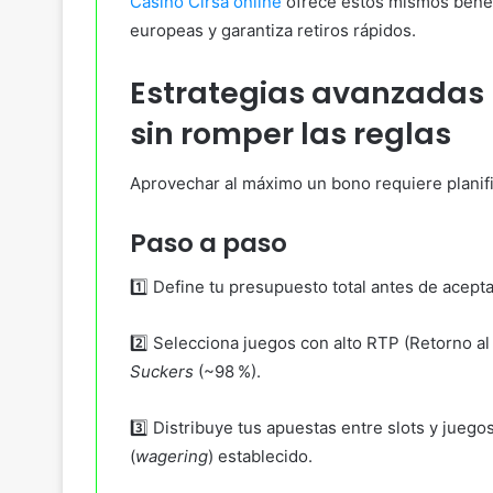
Casino Cirsa online
ofrece estos mismos benef
europeas y garantiza retiros rápidos.
Estrategias avanzadas 
sin romper las reglas
Aprovechar al máximo un bono requiere planific
Paso a paso
1️⃣ Define tu presupuesto total antes de acepta
2️⃣ Selecciona juegos con alto RTP (Retorno a
Suckers
(~98 %).
3️⃣ Distribuye tus apuestas entre slots y juego
(
wagering
) establecido.