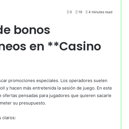
0
19
4 minutes read
 de bonos
neos en **Casino
scar promociones especiales. Los operadores suelen
ll y hacen más entretenida la sesión de juego. En este
e ofertas pensadas para jugadores que quieren sacarle
ometer su presupuesto.
 claros: