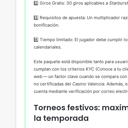
2️⃣ Giros Gratis: 30 giros aplicables a
Starburst
3️⃣ Requisitos de apuesta: Un multiplicador ra
bonificación.
4️⃣ Tiempo limitado: El jugador debe cumplir lo
calendariales.
Este paquete está disponible tanto para usua
cumplan con los criterios KYC (Conoce a tu clie
web — un factor clave cuando se compara con
no certificadas del
Casino Valencia
. Además, e
cuenta mediante verificación por correo elect
Torneos festivos: maxi
la temporada