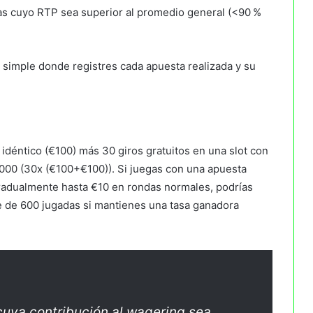
as cuyo RTP sea superior al promedio general (<90 %
 simple donde registres cada apuesta realizada y su
idéntico (€100) más 30 giros gratuitos en una slot con
6 000 (30x (€100+€100)). Si juegas con una apuesta
gradualmente hasta €10 en rondas normales, podrías
 de 600 jugadas si mantienes una tasa ganadora
cuya contribución al wagering sea