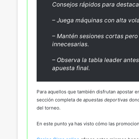
Consejos rápidos para destaca
– Juega máquinas con alta vol
– Mantén sesiones cortas pero
innecesarias.
– Observa la tabla leader antes 
apuesta final.
Para aquellos que también disfrutan apostar e
sección completa de
apuestas deportivas
dond
del torneo.
En este punto ya has visto cómo las promocion