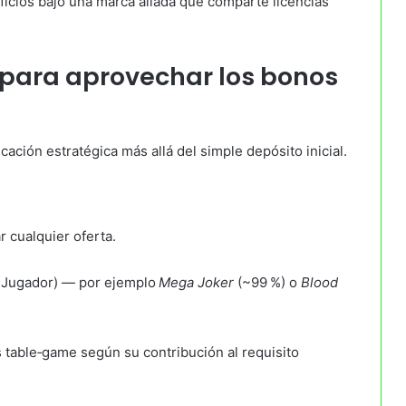
icios bajo una marca aliada que comparte licencias
para aprovechar los bonos
ación estratégica más allá del simple depósito inicial.
r cualquier oferta.
l Jugador) — por ejemplo
Mega Joker
(~99 %) o
Blood
s table‑game según su contribución al requisito