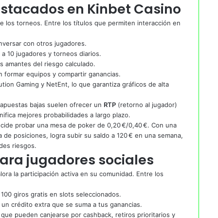
stacados en Kinbet Casino
e los torneos. Entre los títulos que permiten interacción en
onversar con otros jugadores.
a 10 jugadores y torneos diarios.
los amantes del riesgo calculado.
n formar equipos y compartir ganancias.
tion Gaming y NetEnt, lo que garantiza gráficos de alta
 apuestas bajas suelen ofrecer un
RTP
(retorno al jugador)
nifica mejores probabilidades a largo plazo.
decide probar una mesa de poker de 0,20 €/0,40 €. Con una
la de posiciones, logra subir su saldo a 120 € en una semana,
ndes riesgos.
ara jugadores sociales
ora la participación activa en su comunidad. Entre los
100 giros gratis en slots seleccionados.
s un crédito extra que se suma a tus ganancias.
ue pueden canjearse por cashback, retiros prioritarios y