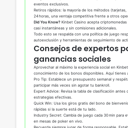
eventos exclusivos.
Retiros rápidos: la mayoría de los métodos (tarjeta
24 horas, una ventaja competitiva frente a otros ope
Did You Know?
Kinbet Casino acepta criptomonedas 
casi instantáneas y sin comisiones adicionales.
Todo esto se respalda con una política de juego resp
autoexclusión y herramientas de seguimiento de acti
Consejos de expertos p
ganancias sociales
Aprovechar al máximo la experiencia social en Kinbet
conocimiento de los bonos disponibles. Aquí tiene
Pro Tip: Establece un presupuesto semanal y respét
participar más veces sin agotar tu bankroll.
Expert Advice: Revisa la tabla de clasificación antes 
estrategias efectivas.
Quick Win: Usa los giros gratis del bono de bienveni
rápidas si la suerte está de tu lado.
Industry Secret: Cambia de juego cada 30 min para ev
en mesas de poker en vivo.
Recuerda siempre jugar de forma responsable. Establ