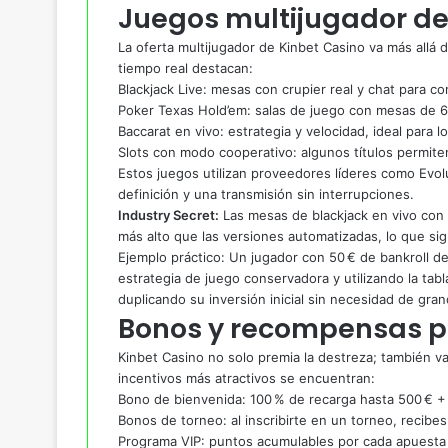
Juegos multijugador de
La oferta multijugador de Kinbet Casino va más allá d
tiempo real destacan:
Blackjack Live: mesas con crupier real y chat para c
Poker Texas Hold’em: salas de juego con mesas de 6 
Baccarat en vivo: estrategia y velocidad, ideal para 
Slots con modo cooperativo: algunos títulos permite
Estos juegos utilizan proveedores líderes como Evolu
definición y una transmisión sin interrupciones.
Industry Secret:
Las mesas de blackjack en vivo con
más alto que las versiones automatizadas, lo que sig
Ejemplo práctico: Un jugador con 50 € de bankroll 
estrategia de juego conservadora y utilizando la tab
duplicando su inversión inicial sin necesidad de gra
Bonos y recompensas p
Kinbet Casino no solo premia la destreza; también val
incentivos más atractivos se encuentran:
Bono de bienvenida: 100 % de recarga hasta 500 € + 
Bonos de torneo: al inscribirte en un torneo, recibe
Programa VIP: puntos acumulables por cada apuesta q