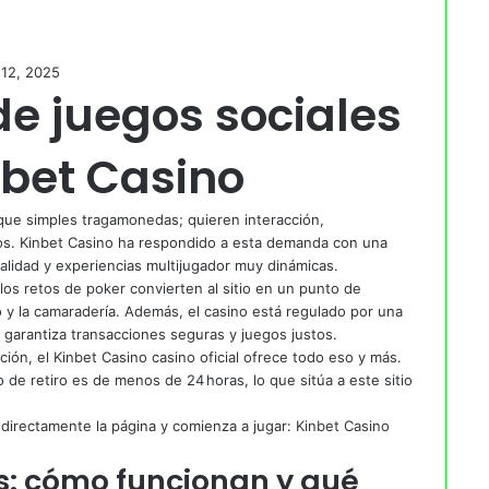
12, 2025
de juegos sociales
nbet Casino
que simples tragamonedas; quieren interacción,
s. Kinbet Casino ha respondido a esta demanda con una
alidad y experiencias multijugador muy dinámicas.
 los retos de poker convierten al sitio en un punto de
o y la camaradería. Además, el casino está regulado por una
 garantiza transacciones seguras y juegos justos.
ón, el Kinbet Casino casino oficial ofrece todo eso y más.
 de retiro es de menos de 24 horas, lo que sitúa a este sitio
ta directamente la página y comienza a jugar:
Kinbet Casino
: cómo funcionan y qué