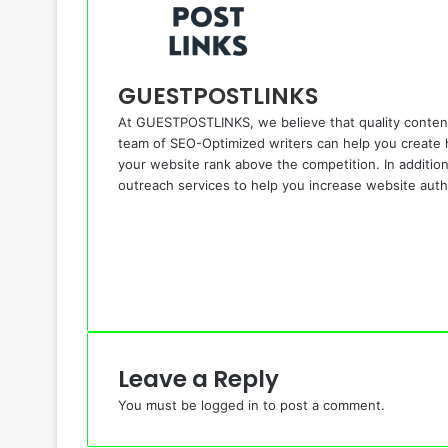
GUESTPOSTLINKS
At GUESTPOSTLINKS, we believe that quality content
team of SEO-Optimized writers can help you create hi
your website rank above the competition. In addition 
outreach services to help you increase website auth
Website
Facebook
Twitter
LinkedIn
Pinterest
Leave a Reply
You must be
logged in
to post a comment.