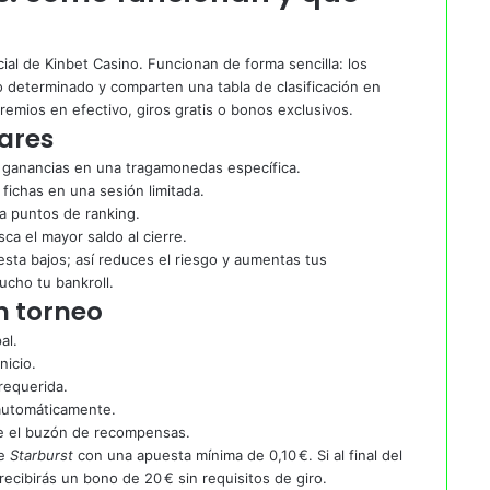
ial de Kinbet Casino. Funcionan de forma sencilla: los
 determinado y comparten una tabla de clasificación en
premios en efectivo, giros gratis o bonos exclusivos.
ares
e ganancias en una tragamonedas específica.
 fichas en una sesión limitada.
a puntos de ranking.
ca el mayor saldo al cierre.
sta bajos; así reduces el riesgo y aumentas tus
cho tu bankroll.
n torneo
al.
nicio.
 requerida.
a automáticamente.
e el buzón de recompensas.
de
Starburst
con una apuesta mínima de 0,10 €. Si al final del
recibirás un bono de 20 € sin requisitos de giro.