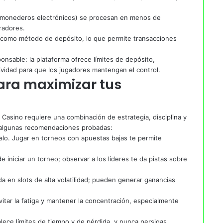
s, monederos electrónicos) se procesan en menos de
radores.
como método de depósito, lo que permite transacciones
onsable: la plataforma ofrece límites de depósito,
vidad para que los jugadores mantengan el control.
ara maximizar tus
 Casino requiere una combinación de estrategia, disciplina y
s algunas recomendaciones probadas:
alo. Jugar en torneos con apuestas bajas te permite
de iniciar un torneo; observar a los líderes te da pistas sobre
da en slots de alta volatilidad; pueden generar ganancias
itar la fatiga y mantener la concentración, especialmente
ece límites de tiempo y de pérdida, y nunca persigas