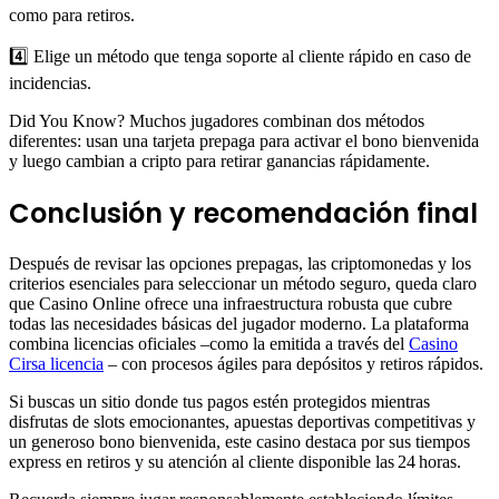
como para retiros.
4️⃣ Elige un método que tenga soporte al cliente rápido en caso de
incidencias.
Did You Know? Muchos jugadores combinan dos métodos
diferentes: usan una tarjeta prepaga para activar el bono bienvenida
y luego cambian a cripto para retirar ganancias rápidamente.
Conclusión y recomendación final
Después de revisar las opciones prepagas, las criptomonedas y los
criterios esenciales para seleccionar un método seguro, queda claro
que Casino Online ofrece una infraestructura robusta que cubre
todas las necesidades básicas del jugador moderno. La plataforma
combina licencias oficiales –como la emitida a través del
Casino
Cirsa licencia
– con procesos ágiles para depósitos y retiros rápidos.
Si buscas un sitio donde tus pagos estén protegidos mientras
disfrutas de slots emocionantes, apuestas deportivas competitivas y
un generoso bono bienvenida, este casino destaca por sus tiempos
express en retiros y su atención al cliente disponible las 24 horas.