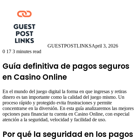
GUESTPOSTLINKS
April 3, 2026
0
17
3 minutes read
Guía definitiva de pagos seguros
en Casino Online
En el mundo del juego digital la forma en que ingresas y retiras
dinero es tan importante como la calidad del juego mismo. Un
proceso rápido y protegido evita frustraciones y permite
concentrarse en la diversión. En esta guía analizaremos las mejores
opciones para financiar tu cuenta en Casino Online, con especial
atención a la seguridad, velocidad y facilidad de uso.
Por qué la seguridad en los pagos