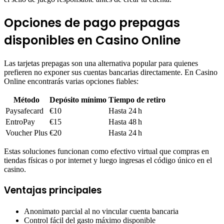
Opciones de pago prepagas
disponibles en Casino Online
Las tarjetas prepagas son una alternativa popular para quienes
prefieren no exponer sus cuentas bancarias directamente. En Casino
Online encontrarás varias opciones fiables:
Método
Depósito mínimo
Tiempo de retiro
Paysafecard
€10
Hasta 24 h
EntroPay
€15
Hasta 48 h
Voucher Plus
€20
Hasta 24 h
Estas soluciones funcionan como efectivo virtual que compras en
tiendas físicas o por internet y luego ingresas el código único en el
casino.
Ventajas principales
Anonimato parcial al no vincular cuenta bancaria
Control fácil del gasto máximo disponible