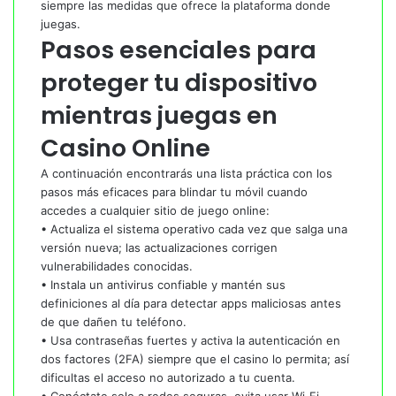
siempre las medidas que ofrece la plataforma donde
juegas.
Pasos esenciales para
proteger tu dispositivo
mientras juegas en
Casino Online
A continuación encontrarás una lista práctica con los
pasos más eficaces para blindar tu móvil cuando
accedes a cualquier sitio de juego online:
• Actualiza el sistema operativo cada vez que salga una
versión nueva; las actualizaciones corrigen
vulnerabilidades conocidas.
• Instala un antivirus confiable y mantén sus
definiciones al día para detectar apps maliciosas antes
de que dañen tu teléfono.
• Usa contraseñas fuertes y activa la autenticación en
dos factores (2FA) siempre que el casino lo permita; así
dificultas el acceso no autorizado a tu cuenta.