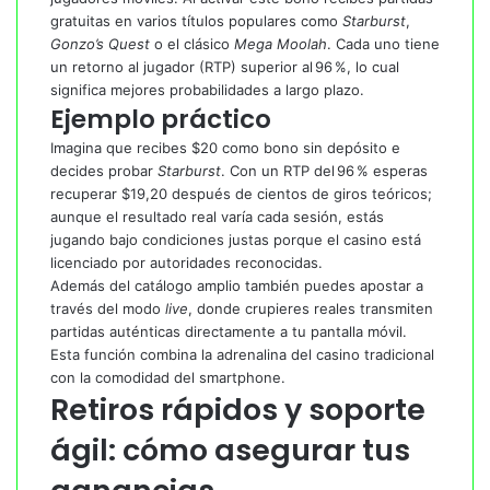
gratuitas en varios títulos populares como
Starburst
,
Gonzo’s Quest
o el clásico
Mega Moolah
. Cada uno tiene
un retorno al jugador (RTP) superior al 96 %, lo cual
significa mejores probabilidades a largo plazo.
Ejemplo práctico
Imagina que recibes $20 como bono sin depósito e
decides probar
Starburst
. Con un RTP del 96 % esperas
recuperar $19,20 después de cientos de giros teóricos;
aunque el resultado real varía cada sesión, estás
jugando bajo condiciones justas porque el casino está
licenciado por autoridades reconocidas.
Además del catálogo amplio también puedes apostar a
través del modo
live
, donde crupieres reales transmiten
partidas auténticas directamente a tu pantalla móvil.
Esta función combina la adrenalina del casino tradicional
con la comodidad del smartphone.
Retiros rápidos y soporte
ágil: cómo asegurar tus