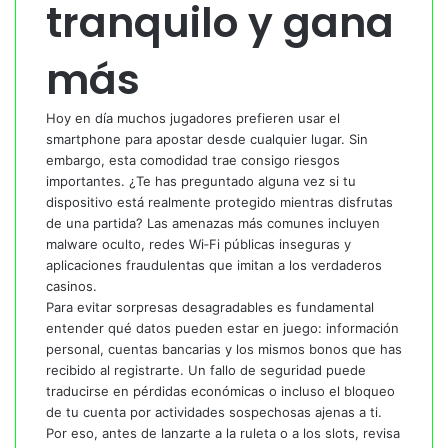
tranquilo y gana
más
Hoy en día muchos jugadores prefieren usar el
smartphone para apostar desde cualquier lugar. Sin
embargo, esta comodidad trae consigo riesgos
importantes. ¿Te has preguntado alguna vez si tu
dispositivo está realmente protegido mientras disfrutas
de una partida? Las amenazas más comunes incluyen
malware oculto, redes Wi‑Fi públicas inseguras y
aplicaciones fraudulentas que imitan a los verdaderos
casinos.
Para evitar sorpresas desagradables es fundamental
entender qué datos pueden estar en juego: información
personal, cuentas bancarias y los mismos bonos que has
recibido al registrarte. Un fallo de seguridad puede
traducirse en pérdidas económicas o incluso el bloqueo
de tu cuenta por actividades sospechosas ajenas a ti.
Por eso, antes de lanzarte a la ruleta o a los slots, revisa