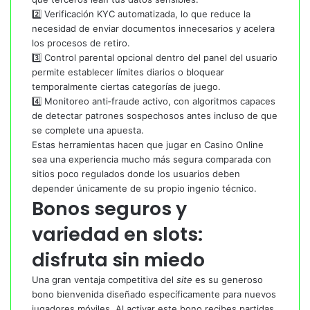
2️⃣ Verificación KYC automatizada, lo que reduce la
necesidad de enviar documentos innecesarios y acelera
los procesos de retiro.
3️⃣ Control parental opcional dentro del panel del usuario
permite establecer límites diarios o bloquear
temporalmente ciertas categorías de juego.
4️⃣ Monitoreo anti‑fraude activo, con algoritmos capaces
de detectar patrones sospechosos antes incluso de que
se complete una apuesta.
Estas herramientas hacen que jugar en Casino Online
sea una experiencia mucho más segura comparada con
sitios poco regulados donde los usuarios deben
depender únicamente de su propio ingenio técnico.
Bonos seguros y
variedad en slots:
disfruta sin miedo
Una gran ventaja competitiva del
site
es su generoso
bono bienvenida diseñado específicamente para nuevos
jugadores móviles. Al activar este bono recibes partidas