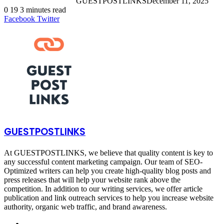
GUESTPOSTLINKS
December 11, 2025
0
19
3 minutes read
LinkedIn
Tumblr
Pinterest
Reddit
VKontakte
Share
Print
Facebook
Twitter
via
Email
GUESTPOSTLINKS
At GUESTPOSTLINKS, we believe that quality content is key to
any successful content marketing campaign. Our team of SEO-
Optimized writers can help you create high-quality blog posts and
press releases that will help your website rank above the
competition. In addition to our writing services, we offer article
publication and link outreach services to help you increase website
authority, organic web traffic, and brand awareness.
Website