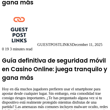
gana más
GUESTPOSTLINKS
December 11, 2025
0
19
3 minutes read
Guía definitiva de seguridad móvil
en Casino Online: juega tranquilo y
gana más
Hoy en día muchos jugadores prefieren usar el smartphone para
apostar desde cualquier lugar. Sin embargo, esta comodidad trae
consigo riesgos importantes. ¿Te has preguntado alguna vez si tu
dispositivo está realmente protegido mientras disfrutas de una
partida? Las amenazas más comunes incluyen malware oculto, redes