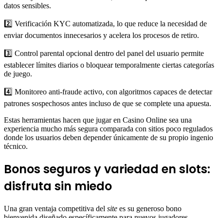
datos sensibles.
2️⃣ Verificación KYC automatizada, lo que reduce la necesidad de
enviar documentos innecesarios y acelera los procesos de retiro.
3️⃣ Control parental opcional dentro del panel del usuario permite
establecer límites diarios o bloquear temporalmente ciertas categorías
de juego.
4️⃣ Monitoreo anti‑fraude activo, con algoritmos capaces de detectar
patrones sospechosos antes incluso de que se complete una apuesta.
Estas herramientas hacen que jugar en Casino Online sea una
experiencia mucho más segura comparada con sitios poco regulados
donde los usuarios deben depender únicamente de su propio ingenio
técnico.
Bonos seguros y variedad en slots:
disfruta sin miedo
Una gran ventaja competitiva del
site
es su generoso bono
bienvenida diseñado específicamente para nuevos jugadores