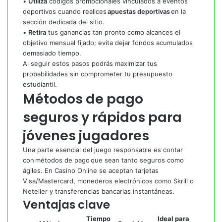
•
Utiliza
códigos promocionales vinculados a eventos
deportivos cuando realices
apuestas deportivas
en la
sección dedicada del sitio.
•
Retira
tus ganancias tan pronto como alcances el
objetivo mensual fijado; evita dejar fondos acumulados
demasiado tiempo.
Al seguir estos pasos podrás maximizar tus
probabilidades sin comprometer tu presupuesto
estudiantil.
Métodos de pago
seguros y rápidos para
jóvenes jugadores
Una parte esencial del juego responsable es contar
con métodos de pago que sean tanto seguros como
ágiles. En Casino Online se aceptan tarjetas
Visa/Mastercard, monederos electrónicos como Skrill o
Neteller y transferencias bancarias instantáneas.
Ventajas clave
Tiempo
Ideal para