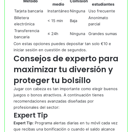
Método
Comisión
medio
estudiantes
Tarjeta bancaria
Instantáneo
Ninguna
Uso frecuente
Billetera
Anonimato
< 15 min
Baja
electrónica
parcial
Transferencia
≤ 24h
Ninguna
Grandes sumas
bancaria
Con estas opciones puedes depositar tan solo €10 e
iniciar sesión en cuestión de segundos.
Consejos de experto para
maximizar tu diversión y
proteger tu bolsillo
Jugar con cabeza es tan importante como elegir buenos
juegos o bonos atractivos. A continuación tienes
recomendaciones avanzadas diseñadas por
profesionales del sector:
Expert Tip
Expert Tip:
Programa alertas diarias en tu móvil cada vez
que recibas una bonificación o cuando el saldo alcance