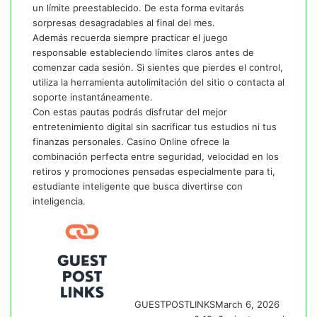
un límite preestablecido. De esta forma evitarás
sorpresas desagradables al final del mes.
Además recuerda siempre practicar el juego
responsable estableciendo límites claros antes de
comenzar cada sesión. Si sientes que pierdes el control,
utiliza la herramienta autolimitación del sitio o contacta al
soporte instantáneamente.
Con estas pautas podrás disfrutar del mejor
entretenimiento digital sin sacrificar tus estudios ni tus
finanzas personales. Casino Online ofrece la
combinación perfecta entre seguridad, velocidad en los
retiros y promociones pensadas especialmente para ti,
estudiante inteligente que busca divertirse con
inteligencia.
GUESTPOSTLINKS
March 6, 2026