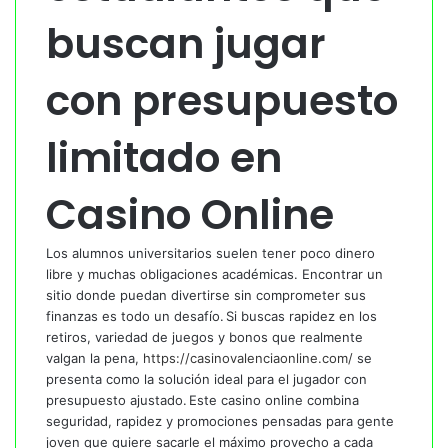
buscan jugar
con presupuesto
limitado en
Casino Online
Los alumnos universitarios suelen tener poco dinero
libre y muchas obligaciones académicas. Encontrar un
sitio donde puedan divertirse sin comprometer sus
finanzas es todo un desafío. Si buscas rapidez en los
retiros, variedad de juegos y bonos que realmente
valgan la pena,
https://casinovalenciaonline.com/
se
presenta como la solución ideal para el jugador con
presupuesto ajustado. Este casino online combina
seguridad, rapidez y promociones pensadas para gente
joven que quiere sacarle el máximo provecho a cada