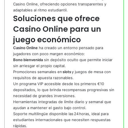
Casino Online, ofreciendo opciones transparentes y
adaptables al ritmo estudiantil.
Soluciones que ofrece
Casino Online para un
juego económico
Casino Online
ha creado un entorno pensado para
jugadores con poco margen económico:
Bono bienvenida
sin depósito oculto que permite iniciar
sin arriesgar el propio capital.
Promociones semanales en
slots
y juegos de mesa con
requisitos de apuesta razonables.
Un programa VIP accesible desde los primeros €10
depositados, lo que brinda recompensas progresivas sin
necesidad de grandes inversiones.
Herramientas integradas de límite diario y semanal que
ayudan a mantener el gasto bajo control.
Soporte multilingüe disponible las 24 horas, ideal para
estudiantes internacionales que necesiten respuestas
rápidas.