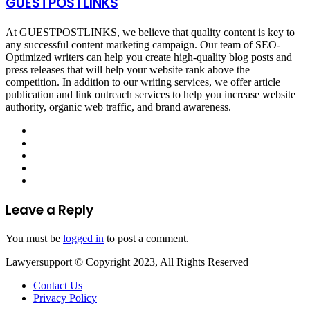
GUESTPOSTLINKS
At GUESTPOSTLINKS, we believe that quality content is key to
any successful content marketing campaign. Our team of SEO-
Optimized writers can help you create high-quality blog posts and
press releases that will help your website rank above the
competition. In addition to our writing services, we offer article
publication and link outreach services to help you increase website
authority, organic web traffic, and brand awareness.
Website
Facebook
Twitter
LinkedIn
Pinterest
Leave a Reply
You must be
logged in
to post a comment.
Lawyersupport © Copyright 2023, All Rights Reserved
Contact Us
Privacy Policy