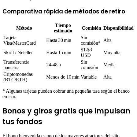
Comparativa rápida de métodos de retiro
Tiempo
Método
Comisión
Disponibilidad
estimado
Tarjeta
Sin
Hasta 30 min
Alta
Visa/MasterCard
comisión*
$1‑$3
Skrill / Neteller
Hasta 15 min
Muy alta
USD
Transferencia
Sin
24‑48 h
Media
bancaria
comisión
Criptomonedas
Menos de 10 min
Variable
Alta
(BTC/ETH)
* Algunas tarjetas pueden cobrar una pequeña tasa según el banco
emisor.
Bonos y giros gratis que impulsan
tus fondos
El bono bienvenida es uno de los mayores atractores del sitio