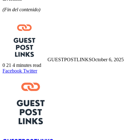
(Fin del contenido)
GUESTPOSTLINKS
October 6, 2025
0
21
4 minutes read
LinkedIn
Tumblr
Pinterest
Reddit
VKontakte
Share
Print
Facebook
Twitter
via
Email