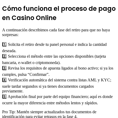
Cómo funciona el proceso de pago
en Casino Online
A continuación describimos cada fase del retiro para que no haya
sorpresas:
1️⃣ Solicita el retiro desde tu panel personal e indica la cantidad
deseada.
2️⃣ Selecciona el método entre las opciones disponibles (tarjeta
bancaria, e‑wallet o criptomoneda).
3️⃣ Revisa los requisitos de apuesta ligados al bono activo; si ya los
cumples, pulsa “Confirmar”.
4️⃣ Verificación automática del sistema contra listas AML y KYC;
suele tardar segundos si ya tienes documentos cargados
previamente.
5️⃣ Aprobación final por parte del equipo financiero; aquí es donde
ocurre la mayor diferencia entre métodos lentos y rápidos.
Pro Tip: Mantén siempre actualizados tus documentos de
identificación para evitar retrasos en la fase 4.