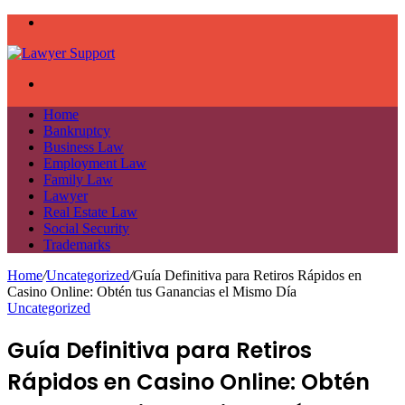
Menu
Search
for
Home
Bankruptcy
Business Law
Employment Law
Family Law
Lawyer
Real Estate Law
Social Security
Trademarks
Home
/
Uncategorized
/
Guía Definitiva para Retiros Rápidos en
Casino Online: Obtén tus Ganancias el Mismo Día
Uncategorized
Guía Definitiva para Retiros
Rápidos en Casino Online: Obtén