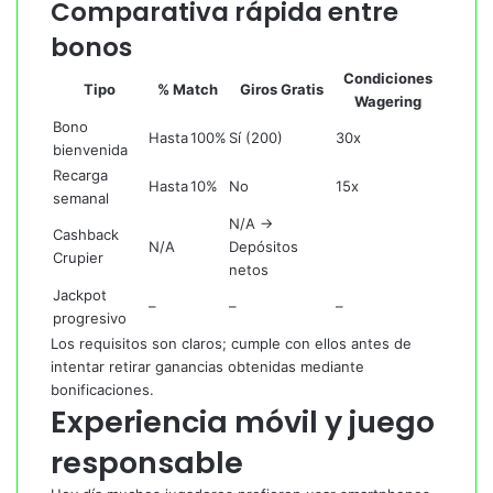
Comparativa rápida entre
bonos
Condiciones
Tipo
% Match
Giros Gratis
Wagering
Bono
Hasta 100%
Sí (200)
30x
bienvenida
Recarga
Hasta 10%
No
15x
semanal
N/A →
Cashback
N/A
Depósitos
Crupier
netos
Jackpot
–
–
–
progresivo
Los requisitos son claros; cumple con ellos antes de
intentar retirar ganancias obtenidas mediante
bonificaciones.
Experiencia móvil y juego
responsable