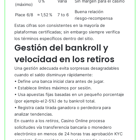
0 %
Varía
Sin margen para el casino
(máximo)
Buena relación
Place 6/8
≈ 1,52 %
7 to 6
riesgo‑recompensa
Estas cifras son consistentes en la mayoría de
plataformas certificadas; sin embargo siempre verifica
los términos específicos dentro del sitio.
Gestión del bankroll y
velocidad en los retiros
Una gestión adecuada evita sorpresas desagradables
cuando el saldo disminuye rápidamente:
• Define una banca inicial clara antes de jugar.
• Establece límites máximos por sesión.
• Usa apuestas fijas basadas en un pequeño porcentaje
(por ejemplo‑el 2‑5%) de tu bankroll total.
• Registra cada tirada ganadora o perdedora para
analizar tendencias.
En cuanto a los
retiros
, Casino Online procesa
solicitudes vía transferencia bancaria o monedero
electrónico en menos de 24 horas tras aprobación KYC