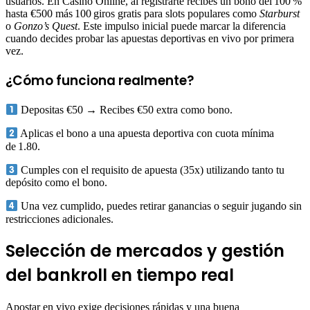
usuarios. En Casino Online, al registrarte recibes un bono del 100 %
hasta €500 más 100 giros gratis para slots populares como
Starburst
o
Gonzo’s Quest
. Este impulso inicial puede marcar la diferencia
cuando decides probar las apuestas deportivas en vivo por primera
vez.
¿Cómo funciona realmente?
Depositas €50 → Recibes €50 extra como bono.
Aplicas el bono a una apuesta deportiva con cuota mínima
de 1.80.
Cumples con el requisito de apuesta (35x) utilizando tanto tu
depósito como el bono.
Una vez cumplido, puedes retirar ganancias o seguir jugando sin
restricciones adicionales.
Selección de mercados y gestión
del bankroll en tiempo real
Apostar en vivo exige decisiones rápidas y una buena