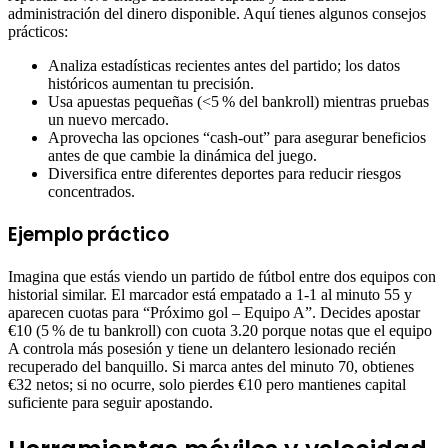
administración del dinero disponible. Aquí tienes algunos consejos
prácticos:
Analiza estadísticas recientes antes del partido; los datos
históricos aumentan tu precisión.
Usa apuestas pequeñas (<5 % del bankroll) mientras pruebas
un nuevo mercado.
Aprovecha las opciones “cash‑out” para asegurar beneficios
antes de que cambie la dinámica del juego.
Diversifica entre diferentes deportes para reducir riesgos
concentrados.
Ejemplo práctico
Imagina que estás viendo un partido de fútbol entre dos equipos con
historial similar. El marcador está empatado a 1‑1 al minuto 55 y
aparecen cuotas para “Próximo gol – Equipo A”. Decides apostar
€10 (5 % de tu bankroll) con cuota 3.20 porque notas que el equipo
A controla más posesión y tiene un delantero lesionado recién
recuperado del banquillo. Si marca antes del minuto 70, obtienes
€32 netos; si no ocurre, solo pierdes €10 pero mantienes capital
suficiente para seguir apostando.