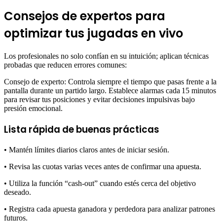
Consejos de expertos para
optimizar tus jugadas en vivo
Los profesionales no solo confían en su intuición; aplican técnicas
probadas que reducen errores comunes:
Consejo de experto: Controla siempre el tiempo que pasas frente a la
pantalla durante un partido largo. Establece alarmas cada 15 minutos
para revisar tus posiciones y evitar decisiones impulsivas bajo
presión emocional.
Lista rápida de buenas prácticas
• Mantén límites diarios claros antes de iniciar sesión.
• Revisa las cuotas varias veces antes de confirmar una apuesta.
• Utiliza la función “cash‑out” cuando estés cerca del objetivo
deseado.
• Registra cada apuesta ganadora y perdedora para analizar patrones
futuros.