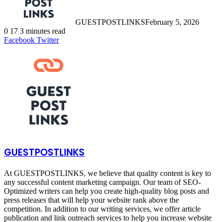
GUESTPOSTLINKS
February 5, 2026
0
17
3 minutes read
LinkedIn
Tumblr
Pinterest
Reddit
VKontakte
Share
Print
Facebook
Twitter
via
Email
GUESTPOSTLINKS
At GUESTPOSTLINKS, we believe that quality content is key to
any successful content marketing campaign. Our team of SEO-
Optimized writers can help you create high-quality blog posts and
press releases that will help your website rank above the
competition. In addition to our writing services, we offer article
publication and link outreach services to help you increase website