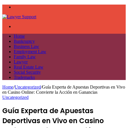
Menu
Search
for
Home
Bankruptcy
Business Law
Employment Law
Family Law
Lawyer
Real Estate Law
Social Security
Trademarks
Home
/
Uncategorized
/
Guía Experta de Apuestas Deportivas en Vivo
en Casino Online: Convierte la Acción en Ganancias
Uncategorized
Guía Experta de Apuestas
Deportivas en Vivo en Casino