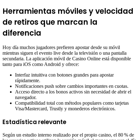
Herramientas móviles y velocidad
de retiros que marcan la
diferencia
Hoy día muchos jugadores prefieren apostar desde su móvil
mientras siguen el evento live desde la televisión o una pantalla
secundaria. La aplicación móvil de Casino Online está disponible
tanto para iOS como Android y ofrece:
Interfaz intuitiva con botones grandes para apostar
rápidamente.
Notificaciones push sobre cambios importantes en cuotas.
Acceso directo a los bonos activos sin necesidad de abrir el
navegador.
Compatibilidad total con métodos populares como tarjetas
Visa/Mastercard, Trustly y monederos electrónicos.
Estadística relevante
Según un estudio interno realizado por el propio casino, el 80 % de