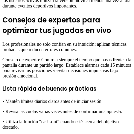
los usuarios activos utilizan la versión móvil al menos una vez al día
durante eventos deportivos importantes.
Consejos de expertos para
optimizar tus jugadas en vivo
Los profesionales no solo confían en su intuición; aplican técnicas
probadas que reducen errores comunes:
Consejo de experto: Controla siempre el tiempo que pasas frente a la
pantalla durante un partido largo. Establece alarmas cada 15 minutos
para revisar tus posiciones y evitar decisiones impulsivas bajo
presión emocional.
Lista rápida de buenas prácticas
• Mantén límites diarios claros antes de iniciar sesión.
• Revisa las cuotas varias veces antes de confirmar una apuesta.
• Utiliza la función “cash‑out” cuando estés cerca del objetivo
deseado.