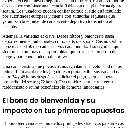
experiencia en apuestas deportivas en tiempo real. Casino Online se
destaca por combinar una licencia fiable con una plataforma ágil y
segura. Los jugadores pueden confiar porque el sitio está regulado
por autoridades europeas y cuenta con auditorías regulares que
garantizan la equidad de cada evento deportivo transmitido al
instante.
Además, la variedad es clave. Desde fútbol y baloncesto hasta
deportes menos tradicionales como darts o e‑sports, Casino Online
tiene más de 150 mercados activos cada minuto. Eso significa que
siempre encontrarás una oportunidad que se ajuste a tu estilo de
juego y a tu conocimiento deportivo.
Una característica que pocos casinos igualan es la velocidad de los
retiros. La mayoría de los jugadores reporta recibir sus ganancias
entre 24 y 48 horas después de solicitar el pago, lo que supera el
promedio del sector (72 horas). Esta rapidez permite reinvertir
rápidamente o retirar beneficios sin demoras innecesarias.
El bono de bienvenida y su
impacto en tus primeras apuestas
El bono bienvenida es uno de los principales atractivos para nuevos