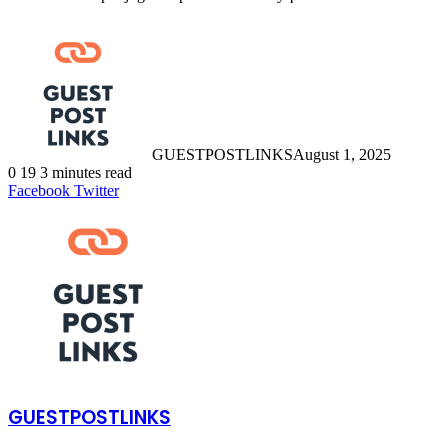
GUESTPOSTLINKS
August 1, 2025
0
19
3 minutes read
LinkedIn
Tumblr
Pinterest
Reddit
VKontakte
Share
Print
Facebook
Twitter
via
Email
GUESTPOSTLINKS