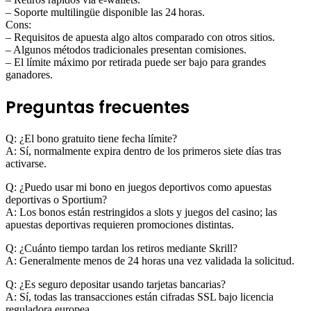
– Soporte multilingüe disponible las 24 horas.
Cons:
– Requisitos de apuesta algo altos comparado con otros sitios.
– Algunos métodos tradicionales presentan comisiones.
– El límite máximo por retirada puede ser bajo para grandes
ganadores.
Preguntas frecuentes
Q: ¿El bono gratuito tiene fecha límite?
A: Sí, normalmente expira dentro de los primeros siete días tras
activarse.
Q: ¿Puedo usar mi bono en juegos deportivos como apuestas
deportivas o Sportium?
A: Los bonos están restringidos a slots y juegos del casino; las
apuestas deportivas requieren promociones distintas.
Q: ¿Cuánto tiempo tardan los retiros mediante Skrill?
A: Generalmente menos de 24 horas una vez validada la solicitud.
Q: ¿Es seguro depositar usando tarjetas bancarias?
A: Sí, todas las transacciones están cifradas SSL bajo licencia
reguladora europea.