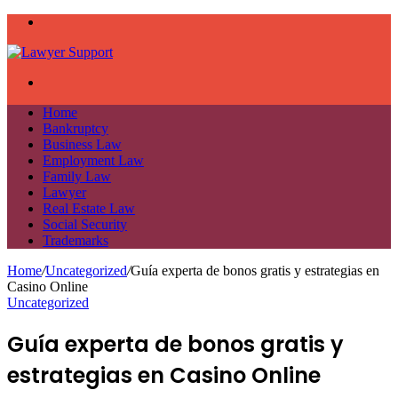
Menu
Search
for
Home
Bankruptcy
Business Law
Employment Law
Family Law
Lawyer
Real Estate Law
Social Security
Trademarks
Home
/
Uncategorized
/
Guía experta de bonos gratis y estrategias en
Casino Online
Uncategorized
Guía experta de bonos gratis y
estrategias en Casino Online