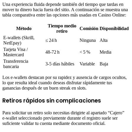
Una experiencia fluida depende también del tiempo que tardas en
mover tu dinero hacia fuera del sitio. A continuación se muestra una
tabla comparativa entre las opciones más usadas en Casino Online:
Tiempo medio
Método
Comisión
Disponibilidad
retiro
E‑wallets (Skrill,
≤ 24 h
Ninguna
Alta
NetEpay)
Tarjeta Visa /
48‑72 h
< 5 %
Media
Mastercard
Transferencia
3‑5 días hábiles
Variable
Baja
bancaria
Los e‑wallets destacan por su rapidez y ausencia de cargos ocultos,
lo que resulta ideal cuando deseas disfrutar rápidamente tus
ganancias después de un buen streak en slots.
Retiros rápidos sin complicaciones
Para solicitar un retiro solo necesitas dirigirte al apartado “Cajero”
e‑wallet seleccionado previamente durante el registro suele ser
suficiente validar tu cuenta mediante documento oficial.