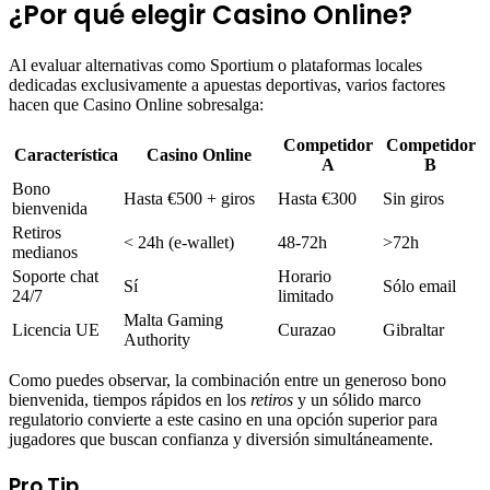
¿Por qué elegir Casino Online?
Al evaluar alternativas como Sportium o plataformas locales
dedicadas exclusivamente a apuestas deportivas, varios factores
hacen que Casino Online sobresalga:
Competidor
Competidor
Característica
Casino Online
A
B
Bono
Hasta €500 + giros
Hasta €300
Sin giros
bienvenida
Retiros
< 24h (e‑wallet)
48‑72h
>72h
medianos
Soporte chat
Horario
Sí
Sólo email
24/7
limitado
Malta Gaming
Licencia UE
Curazao
Gibraltar
Authority
Como puedes observar, la combinación entre un generoso bono
bienvenida, tiempos rápidos en los
retiros
y un sólido marco
regulatorio convierte a este casino en una opción superior para
jugadores que buscan confianza y diversión simultáneamente.
Pro Tip