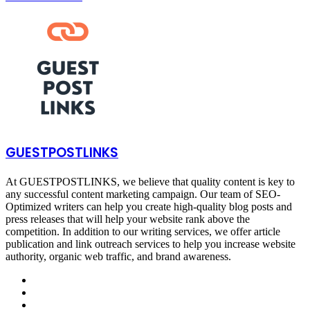
via
Email
GUESTPOSTLINKS
At GUESTPOSTLINKS, we believe that quality content is key to
any successful content marketing campaign. Our team of SEO-
Optimized writers can help you create high-quality blog posts and
press releases that will help your website rank above the
competition. In addition to our writing services, we offer article
publication and link outreach services to help you increase website
authority, organic web traffic, and brand awareness.
Website
Facebook
Twitter