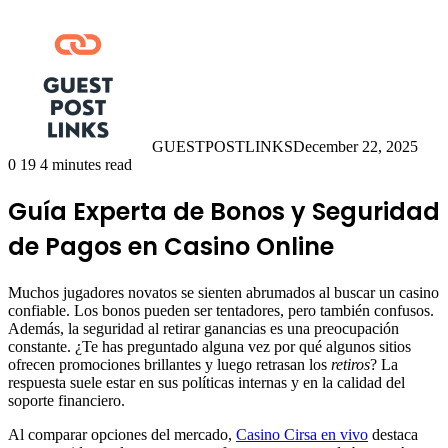
GUESTPOSTLINKS
December 22, 2025
0
19
4 minutes read
Guía Experta de Bonos y Seguridad
de Pagos en Casino Online
Muchos jugadores novatos se sienten abrumados al buscar un casino
confiable. Los bonos pueden ser tentadores, pero también confusos.
Además, la seguridad al retirar ganancias es una preocupación
constante. ¿Te has preguntado alguna vez por qué algunos sitios
ofrecen promociones brillantes y luego retrasan los
retiros
? La
respuesta suele estar en sus políticas internas y en la calidad del
soporte financiero.
Al comparar opciones del mercado,
Casino Cirsa en vivo
destaca