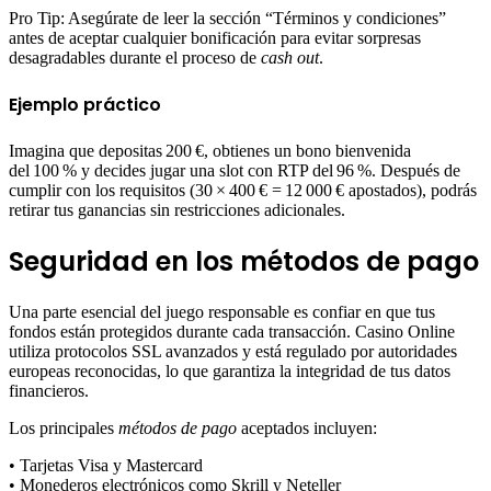
Pro Tip: Asegúrate de leer la sección “Términos y condiciones”
antes de aceptar cualquier bonificación para evitar sorpresas
desagradables durante el proceso de
cash out
.
Ejemplo práctico
Imagina que depositas 200 €, obtienes un bono bienvenida
del 100 % y decides jugar una slot con RTP del 96 %. Después de
cumplir con los requisitos (30 × 400 € = 12 000 € apostados), podrás
retirar tus ganancias sin restricciones adicionales.
Seguridad en los métodos de pago
Una parte esencial del juego responsable es confiar en que tus
fondos están protegidos durante cada transacción. Casino Online
utiliza protocolos SSL avanzados y está regulado por autoridades
europeas reconocidas, lo que garantiza la integridad de tus datos
financieros.
Los principales
métodos de pago
aceptados incluyen:
• Tarjetas Visa y Mastercard
• Monederos electrónicos como Skrill y Neteller