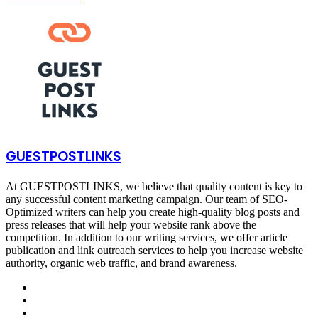
via
Email
GUESTPOSTLINKS
At GUESTPOSTLINKS, we believe that quality content is key to
any successful content marketing campaign. Our team of SEO-
Optimized writers can help you create high-quality blog posts and
press releases that will help your website rank above the
competition. In addition to our writing services, we offer article
publication and link outreach services to help you increase website
authority, organic web traffic, and brand awareness.
Website
Facebook
Twitter