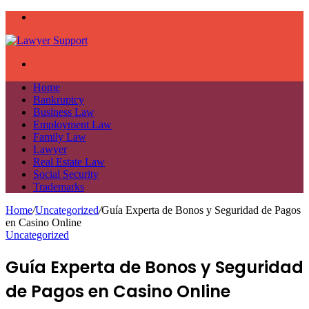
Menu
Search
for
Home
Bankruptcy
Business Law
Employment Law
Family Law
Lawyer
Real Estate Law
Social Security
Trademarks
Home
/
Uncategorized
/
Guía Experta de Bonos y Seguridad de Pagos
en Casino Online
Uncategorized
Guía Experta de Bonos y Seguridad
de Pagos en Casino Online