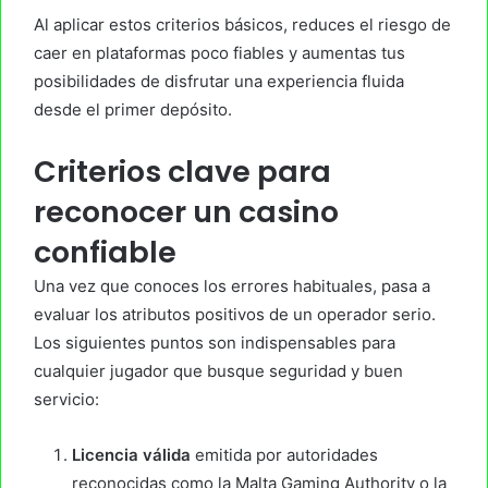
Al aplicar estos criterios básicos, reduces el riesgo de
caer en plataformas poco fiables y aumentas tus
posibilidades de disfrutar una experiencia fluida
desde el primer depósito.
Criterios clave para
reconocer un casino
confiable
Una vez que conoces los errores habituales, pasa a
evaluar los atributos positivos de un operador serio.
Los siguientes puntos son indispensables para
cualquier jugador que busque seguridad y buen
servicio:
Licencia válida
emitida por autoridades
reconocidas como la Malta Gaming Authority o la