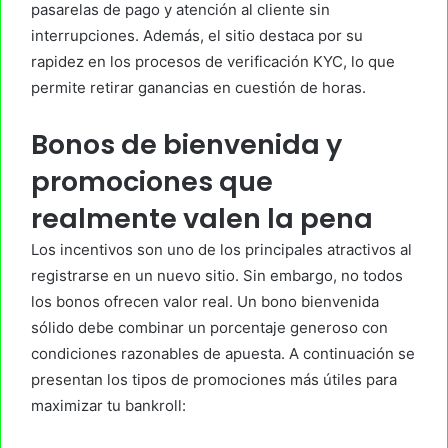
pasarelas de pago y atención al cliente sin
interrupciones. Además, el sitio destaca por su
rapidez en los procesos de verificación KYC, lo que
permite retirar ganancias en cuestión de horas.
Bonos de bienvenida y
promociones que
realmente valen la pena
Los incentivos son uno de los principales atractivos al
registrarse en un nuevo sitio. Sin embargo, no todos
los bonos ofrecen valor real. Un bono bienvenida
sólido debe combinar un porcentaje generoso con
condiciones razonables de apuesta. A continuación se
presentan los tipos de promociones más útiles para
maximizar tu bankroll: