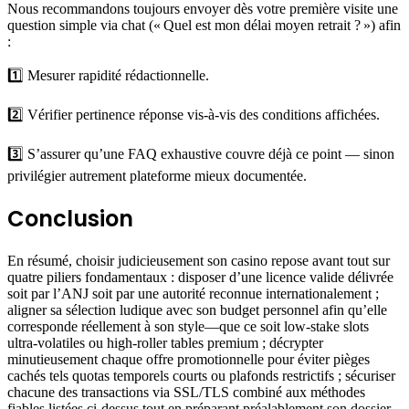
Nous recommandons toujours envoyer dès votre première visite une
question simple via chat (« Quel est mon délai moyen retrait ? ») afin
:
1️⃣ Mesurer rapidité rédactionnelle.
2️⃣ Vérifier pertinence réponse vis-à-vis des conditions affichées.
3️⃣ S’assurer qu’une FAQ exhaustive couvre déjà ce point — sinon
privilégier autrement plateforme mieux documentée.
Conclusion
En résumé, choisir judicieusement son casino repose avant tout sur
quatre piliers fondamentaux : disposer d’une licence valide délivrée
soit par l’ANJ soit par une autorité reconnue internationalement ;
aligner sa sélection ludique avec son budget personnel afin qu’elle
corresponde réellement à son style—que ce soit low‑stake slots
ultra‑volatiles ou high‑roller tables premium ; décrypter
minutieusement chaque offre promotionnelle pour éviter pièges
cachés tels quotas temporels courts ou plafonds restrictifs ; sécuriser
chacune des transactions via SSL/TLS combiné aux méthodes
fiables listées ci‑dessus tout en préparant préalablement son dossier