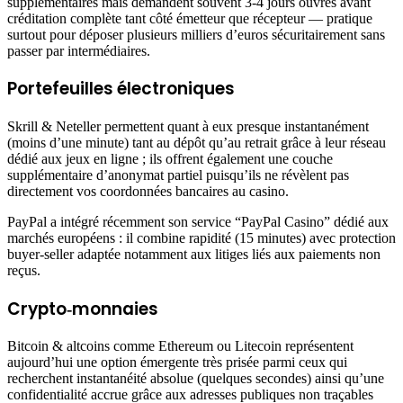
supplémentaires mais demandent souvent 3‑4 jours ouvrés avant
créditation complète tant côté émetteur que récepteur — pratique
surtout pour déposer plusieurs milliers d’euros sécuritairement sans
passer par intermédiaires.
Portefeuilles électroniques
Skrill & Neteller permettent quant à eux presque instantanément
(moins d’une minute) tant au dépôt qu’au retrait grâce à leur réseau
dédié aux jeux en ligne ; ils offrent également une couche
supplémentaire d’anonymat partiel puisqu’ils ne révèlent pas
directement vos coordonnées bancaires au casino.
PayPal a intégré récemment son service “PayPal Casino” dédié aux
marchés européens : il combine rapidité (15 minutes) avec protection
buyer‑seller adaptée notamment aux litiges liés aux paiements non
reçus.
Crypto‑monnaies
Bitcoin & altcoins comme Ethereum ou Litecoin représentent
aujourd’hui une option émergente très prisée parmi ceux qui
recherchent instantanéité absolue (quelques secondes) ainsi qu’une
confidentialité accrue grâce aux adresses publiques non traçables