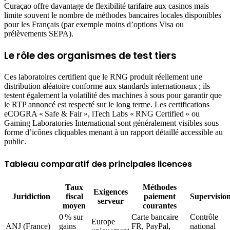
Curaçao offre davantage de flexibilité tarifaire aux casinos mais
limite souvent le nombre de méthodes bancaires locales disponibles
pour les Français (par exemple moins d’options Visa ou
prélèvements SEPA).
Le rôle des organismes de test tiers
Ces laboratoires certifient que le RNG produit réellement une
distribution aléatoire conforme aux standards internationaux ; ils
testent également la volatilité des machines à sous pour garantir que
le RTP annoncé est respecté sur le long terme. Les certifications
eCOGRA « Safe & Fair », iTech Labs « RNG Certified » ou
Gaming Laboratories International sont généralement visibles sous
forme d’icônes cliquables menant à un rapport détaillé accessible au
public.
Tableau comparatif des principales licences
Taux
Méthodes
Exigences
Juridiction
fiscal
paiement
Supervisio
serveur
moyen
courantes
0 % sur
Carte bancaire
Contrôle
Europe
ANJ (France)
gains
FR, PayPal,
national