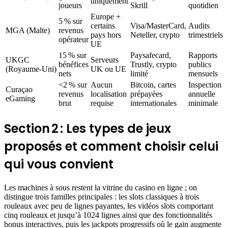
uniquement
joueurs
Skrill
quotidien
Europe +
5 % sur
certains
Visa/MasterCard,
Audits
MGA (Malte)
revenus
pays hors
Neteller, crypto
trimestriels
opérateur
UE
15 % sur
Paysafecard,
Rapports
UKGC
Serveurs
bénéfices
Trustly, crypto
publics
(Royaume‑Uni)
UK ou UE
nets
limité
mensuels
<2 % sur
Aucun
Bitcoin, cartes
Inspection
Curaçao
revenus
localisation
prépayées
annuelle
eGaming
brut
requise
internationales
minimale
Section 2 : Les types de jeux
proposés et comment choisir celui
qui vous convient
Les machines à sous restent la vitrine du casino en ligne ; on
distingue trois familles principales : les slots classiques à trois
rouleaux avec peu de lignes payantes, les vidéos slots comportant
cinq rouleaux et jusqu’à 1024 lignes ainsi que des fonctionnalités
bonus interactives, puis les jackpots progressifs où le gain augmente