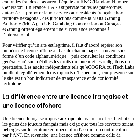
contre les fraudes et assurent l’équité du RNG (Random Number
Generator). En France, l’ANJ supervise toutes les plateformes
autorisées à proposer leurs services aux résidents français ; hors
territoire hexagonal, des juridictions comme la Malta Gaming
Authority (MGA), la UK Gambling Commission ou Curaçao
eGaming offrent également une surveillance reconnue à
l’international.
Pour vérifier qu’un site est légitime, il faut d’abord repérer son
numéro de licence affiché au bas de chaque page – souvent sous
forme d’un code alphanumérique – puis consulter les conditions
générales où sont détaillés les droits du joueur et les obligations du
prestataire. Les audits indépendants tels qu’eCOGRA ou iTech Labs
publient régulièrement leurs rapports d’inspection ; leur présence sur
le site est un bon indicateur de transparence et de conformité
technique.
La différence entre une licence française et
une licence offshore
Une licence française impose aux opérateurs un taux fiscal réduit sur
les gains des joueurs français mais exige que tous les serveurs soient
hébergés sur le territoire européen afin d’assurer un contrôle direct
par l’ANJ. En revanche, une licence offshore comme celle de