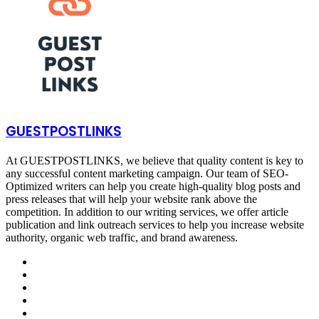
GUESTPOSTLINKS
At GUESTPOSTLINKS, we believe that quality content is key to
any successful content marketing campaign. Our team of SEO-
Optimized writers can help you create high-quality blog posts and
press releases that will help your website rank above the
competition. In addition to our writing services, we offer article
publication and link outreach services to help you increase website
authority, organic web traffic, and brand awareness.
Website
Facebook
Twitter
LinkedIn
Pinterest