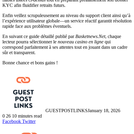
KYC afin fluidifier retraits futurs.
Enfin veillez scrupuleusement au niveau du support client ainsi qu’à
l’expérience utilisateur globale—un service réactif garantit résolution
rapide face aux problèmes éventuels.
En suivant ce guide détaillé publié par
Basketnews.Net
, chaque
lecteur pourra sélectionner le
nouveau casino en ligne
qui
correspond parfaitement à ses attentes tout en jouant dans un cadre
sûr et transparent.
Bonne chance et bons gains !
GUESTPOSTLINKS
January 18, 2026
0
26
10 minutes read
LinkedIn
Tumblr
Pinterest
Reddit
VKontakte
Share
Print
Facebook
Twitter
via
Email