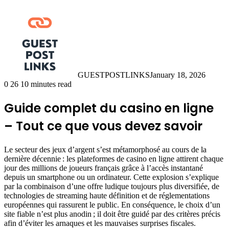
GUESTPOSTLINKS
January 18, 2026
0
26
10 minutes read
Guide complet du casino en ligne
– Tout ce que vous devez savoir
Le secteur des jeux d’argent s’est métamorphosé au cours de la
dernière décennie : les plateformes de casino en ligne attirent chaque
jour des millions de joueurs français grâce à l’accès instantané
depuis un smartphone ou un ordinateur. Cette explosion s’explique
par la combinaison d’une offre ludique toujours plus diversifiée, de
technologies de streaming haute définition et de réglementations
européennes qui rassurent le public. En conséquence, le choix d’un
site fiable n’est plus anodin ; il doit être guidé par des critères précis
afin d’éviter les arnaques et les mauvaises surprises fiscales.