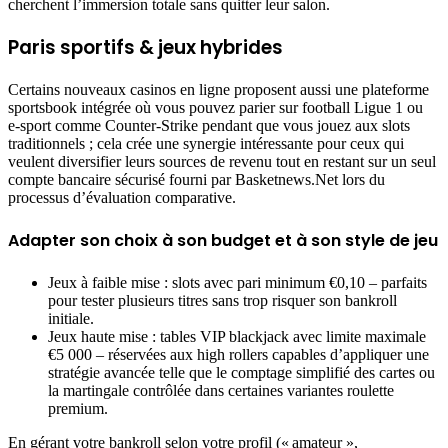
cherchent l’immersion totale sans quitter leur salon.
Paris sportifs & jeux hybrides
Certains nouveaux casinos en ligne proposent aussi une plateforme
sportsbook intégrée où vous pouvez parier sur football Ligue 1 ou
e‑sport comme Counter‑Strike pendant que vous jouez aux slots
traditionnels ; cela crée une synergie intéressante pour ceux qui
veulent diversifier leurs sources de revenu tout en restant sur un seul
compte bancaire sécurisé fourni par Basketnews.Net lors du
processus d’évaluation comparative.
Adapter son choix à son budget et à son style de jeu
Jeux à faible mise : slots avec pari minimum €0,10 – parfaits
pour tester plusieurs titres sans trop risquer son bankroll
initiale.
Jeux haute mise : tables VIP blackjack avec limite maximale
€5 000 – réservées aux high rollers capables d’appliquer une
stratégie avancée telle que le comptage simplifié des cartes ou
la martingale contrôlée dans certaines variantes roulette
premium.
En gérant votre bankroll selon votre profil (« amateur »,