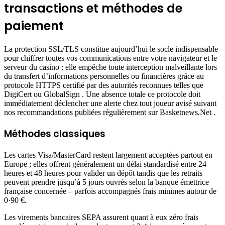
transactions et méthodes de
paiement
La protection SSL/TLS constitue aujourd’hui le socle indispensable
pour chiffrer toutes vos communications entre votre navigateur et le
serveur du casino ; elle empêche toute interception malveillante lors
du transfert d’informations personnelles ou financières grâce au
protocole HTTPS certifié par des autorités reconnues telles que
DigiCert ou GlobalSign . Une absence totale ce protocole doit
immédiatement déclencher une alerte chez tout joueur avisé suivant
nos recommandations publiées régulièrement sur Basketnews.Net .
Méthodes classiques
Les cartes Visa/MasterCard restent largement acceptées partout en
Europe ; elles offrent généralement un délai standardisé entre 24
heures et 48 heures pour valider un dépôt tandis que les retraits
peuvent prendre jusqu’à 5 jours ouvrés selon la banque émettrice
française concernée – parfois accompagnés frais minimes autour de
0·90 €.
Les virements bancaires SEPA assurent quant à eux zéro frais