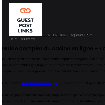
GUESTPOSTLINKS
September 4, 2025
0
25
7 minutes read
Guide complet du casino en ligne – To
Le jeu d’argent sur internet connaît une popularité fulgurante depuis p
sans les contraintes géographiques d’un établissement terrestre. Cette
adopter une attitude responsable sont autant d’éléments qui conditionne
Découvrez le
nouveau casino en ligne
qui vient de sortir et qui bénéfic
Dans les pages suivantes nous décomposerons sept axes essentiels po
jeu en ligne, les critères pour sélectionner un site sûr, les différents 