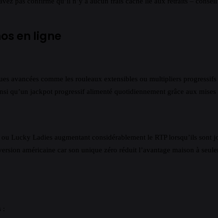
avez pas confirmé qu’il n’y a aucun frais caché lié aux retraits – consei
nos en ligne
s avancées comme les rouleaux extensibles ou multipliers progressifs pou
si qu’un jackpot progressif alimenté quotidiennement grâce aux mises c
 ou Lucky Ladies augmentant considérablement le RTP lorsqu’ils sont j
a version américaine car son unique zéro réduit l’avantage maison à seu
 :