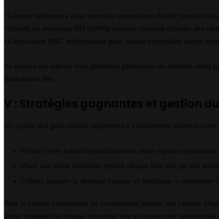
• Latence inférieure à deux secondes garantissant fluidité pendant cha
• Qualité du streaming HD ≥1080p assurant visibilité détaillée des carte
• Certification RNG indépendante pour valider impartialité même lorsq
En suivant ces repères vous profiterez pleinement du réalisme offert
Basketnews.Net.
V : Stratégies gagnantes et gestion d
Un capital mal géré conduit rapidement à l’épuisement même lors des 
Divisez votre bankroll quotidienne en unités égales représentant
Fixez une limite maximale perdue chaque jour afin qu’une mauv
Utilisez toujours la stratégie basique au blackjack — mémoriser
Pour la roulette européenne on recommande parfois une variante allégé
limite fortement les risques financiers tout en conservant opportunité