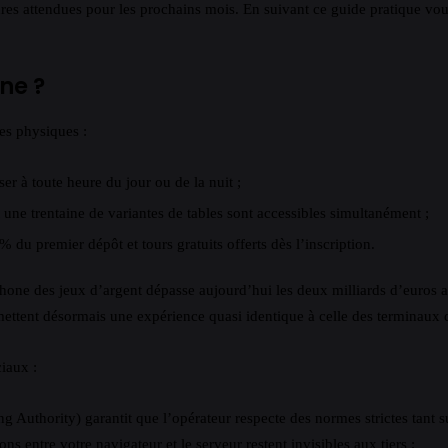
res attendues pour les prochains mois. En suivant ce guide pratique vou
ne ?
les physiques :
er à toute heure du jour ou de la nuit ;
t une trentaine de variantes de tables sont accessibles simultanément ;
 du premier dépôt et tours gratuits offerts dès l’inscription.
hone des jeux d’argent dépasse aujourd’hui les deux milliards d’euros 
ttent désormais une expérience quasi identique à celle des terminaux 
ciaux :
 Authority) garantit que l’opérateur respecte des normes strictes tant su
s entre votre navigateur et le serveur restent invisibles aux tiers ;