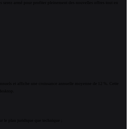
s serez armé pour profiter pleinement des nouvelles offres tout en
annuels et affiche une croissance annuelle moyenne de 12 %. Cette
desktop.
r le plan juridique que technique ;