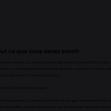
ut ce que vous devez savoir
lusieurs années. Les joueurs français apprécient la possibilité d’accéder 
 aisance s’accompagne toutefois d’une nécessité croissante de bien se pr
nt la réussite de l’expérience ludique.
ie déjà d’excellentes critiques !
ur tout passionné ou néophyte désireux de naviguer sereinement dans c
bonus disponibles, les jeux phares ainsi que des stratégies éprouvées pour 