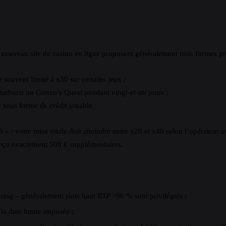
uveau site de casino en ligne proposent généralement trois formes pri
 souvent limité à x30 sur certains jeux ;
 Starburst ou Gonzo’s Quest pendant vingt‑et‑un jours ;
 sous forme de crédit jouable.
» : votre mise totale doit atteindre entre x20 et x40 selon l’opérateur
reçu exactement 500 € supplémentaires.
gering – généralement slots haut RTP >96 % sont privilégiés ;
 la date limite imposée ;