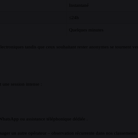
Instantané
≤24h
Quelques minutes
s électroniques tandis que ceux souhaitant rester anonymes se tournent v
 une session intense :
e WhatsApp ou assistance téléphonique dédiée .
visager un autre opérateur – observation récurrente dans nos classements