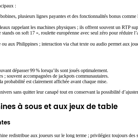
ncipaux :
bobines, plusieurs lignes payantes et des fonctionnalités bonus comme les
uleaux rappelant les machines physiques ; ils offrent souvent un RTP supé
stands on soft 17 », roulette européenne avec seul zéro pour réduire l
ou aux Philippines ; interaction via chat texte ou audio permet aux jou
uvant dépasser 99 % lorsqu’ils sont joués optimalement.
nutes ; souvent accompagnées de jackpots communautaires.
la probabilité est clairement affichée avant chaque mise.
ivers sans quitter leur canapé tout en conservant la possibilité d’ajuste
ines à sous et aux jeux de table
ntes
e redistribue aux joueurs sur le long terme ; privilégiez toujours des