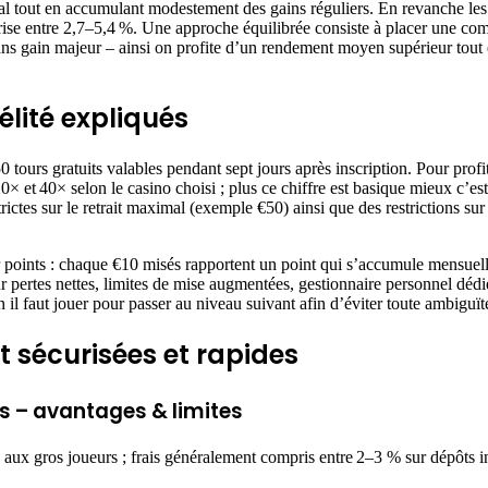
l tout en accumulant modestement des gains réguliers. En revanche les pa
rise entre 2,7–5,4 %. Une approche équilibrée consiste à placer une com
sans gain majeur – ainsi on profite d’un rendement moyen supérieur tout e
élité expliqués
urs gratuits valables pendant sept jours après inscription. Pour profi
× et 40× selon le casino choisi ; plus ce chiffre est basique mieux c’est
ctes sur le retrait maximal (exemple €50) ainsi que des restrictions sur 
ints : chaque €10 misés rapportent un point qui s’accumule mensuellem
r pertes nettes, limites de mise augmentées, gestionnaire personnel dédié
 faut jouer pour passer au niveau suivant afin d’éviter toute ambiguïté 
 sécurisées et rapides
es – avantages & limites
aux gros joueurs ; frais généralement compris entre 2–3 % sur dépôts int