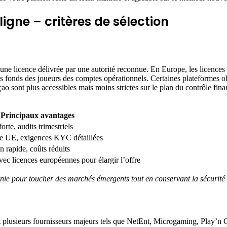
ligne – critères de sélection
d’une licence délivrée par une autorité reconnue. En Europe, les lice
r les fonds des joueurs des comptes opérationnels. Certaines plateformes
o sont plus accessibles mais moins strictes sur le plan du contrôle finan
Principaux avantages
orte, audits trimestriels
e UE, exigences KYC détaillées
n rapide, coûts réduits
c licences européennes pour élargir l’offre
tanie pour toucher des marchés émergents tout en conservant la sécurit
t plusieurs fournisseurs majeurs tels que NetEnt, Microgaming, Play’n 