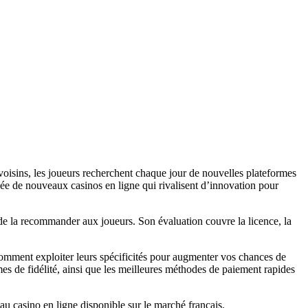
isins, les joueurs recherchent chaque jour de nouvelles plateformes
ée de nouveaux casinos en ligne qui rivalisent d’innovation pour
de la recommander aux joueurs. Son évaluation couvre la licence, la
 comment exploiter leurs spécificités pour augmenter vos chances de
s de fidélité, ainsi que les meilleures méthodes de paiement rapides
eau casino en ligne disponible sur le marché français.