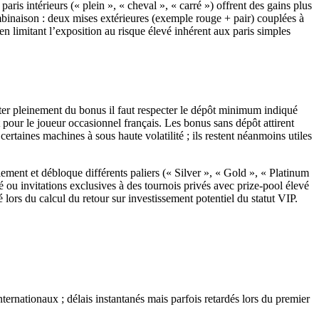
ris intérieurs (« plein », « cheval », « carré ») offrent des gains plus
binaison : deux mises extérieures (exemple rouge + pair) couplées à
n limitant l’exposition au risque élevé inhérent aux paris simples
ter pleinement du bonus il faut respecter le dépôt minimum indiqué
 pour le joueur occasionnel français. Les bonus sans dépôt attirent
certaines machines à sous haute volatilité ; ils restent néanmoins utiles
ent et débloque différents paliers (« Silver », « Gold », « Platinum
 ou invitations exclusives à des tournois privés avec prize‑pool élevé
lors du calcul du retour sur investissement potentiel du statut VIP.
ernationaux ; délais instantanés mais parfois retardés lors du premier