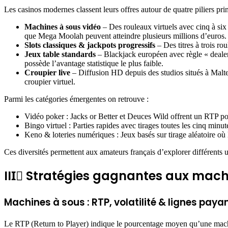
Les casinos modernes classent leurs offres autour de quatre piliers pri
Machines à sous vidéo
– Des rouleaux virtuels avec cinq à six 
que Mega Moolah peuvent atteindre plusieurs millions d’euros.
Slots classiques & jackpots progressifs
– Des titres à trois ro
Jeux table standards
– Blackjack européen avec règle « dealer 
possède l’avantage statistique le plus faible.
Croupier live
– Diffusion HD depuis des studios situés à Malte 
croupier virtuel.
Parmi les catégories émergentes on retrouve :
Vidéo poker : Jacks or Better et Deuces Wild offrent un RTP po
Bingo virtuel : Parties rapides avec tirages toutes les cinq mi
Keno & loteries numériques : Jeux basés sur tirage aléatoire où 
Ces diversités permettent aux amateurs français d’explorer différents un
III️⃣ Stratégies gagnantes aux mach
Machines à sous : RTP, volatilité & lignes paya
Le RTP (Return to Player) indique le pourcentage moyen qu’une machin