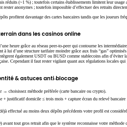
is réduits (~1 %) ; toutefois certains établissements limitent leur usage
t rester anonymes ; toutefois impossible d’effectuer des retraits direct
ôts profitent davantage des cartes bancaires tandis que les joueurs fréqu
errain dans les casinos online
 d’une heure grâce au réseau peer‑to‑peer qui contourne les intermédiaire
t à lui d’une structure tarifaire moindre grâce aux frais “gas” optimi
 intègrent également USDT ou BUSD comme stablecoins afin d’éviter la 
ançaise. Cependant il faut rester vigilant quant aux régulations locales 
dentité & astuces anti‑blocage
r → choisissez méthode préférée (carte bancaire ou crypto).
e + justificatif domicile ≤ trois mois + capture écran du relevé bancair
déjà effectué au moins deux dépôts précédents votre profil est considéré 
10) avant tout gros retrait afin que le système reconnaisse votre méthod