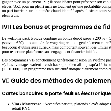
gagner avec un paiement 1:1 ; ils sont idéaux pour préserver son capita
élevés (35:1 pour un plein) mais ne touchent qu’une probabilité comp
un pari intérieur sur un numéro chaud identifié après plusieurs tours 
plein tapis.
IV️⃣ Les bonus et programmes de fid
Le welcome pack typique combine un bonus dépôt jusqu’à 200 % + 50 to
(souvent €20) puis atteindre le wagering requis – généralement entre 20
beaucoup d’utilisateurs curieux mais comportent souvent des limites stri
pour tester une plateforme sans engagement financier initiale.
Les programmes VIP fonctionnent généralement selon un système par po
»). Les avantages varient – cash‑back quotidien allant jusqu’à 15 % su
(> €10 000). Un programme bien structuré indique clairement combien il
V️⃣ Guide des méthodes de paiement
Cartes bancaires & porte‑feuilles électroniqu
Visa / Mastercard
: Acceptées partout, plafonds élevés adaptés 
retrait KYC.