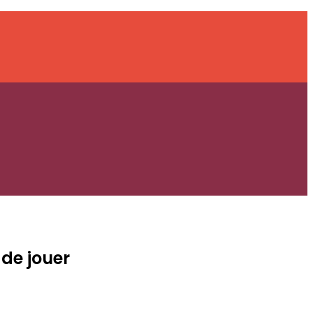
de jouer