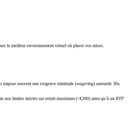
ner le meilleur environnement virtuel où placer vos mises.
is impose souvent une exigence minimale (
wagering
) autourde 30x
mis aux limites strictes sur retrait maximum (<€200) ainsi qu’à un
RTP