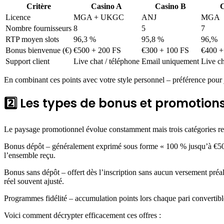
Critère
Casino A
Casino B
C
Licence
MGA + UKGC
ANJ
MGA
Nombre fournisseurs
8
5
7
RTP moyen slots
96,3 %
95,8 %
96,%
Bonus bienvenue (€)
€500 + 200 FS
€300 + 100 FS
€400 +
Support client
Live chat / téléphone
Email uniquement
Live c
En combinant ces points avec votre style personnel – préférence pour 
2️⃣ Les types de bonus et promotion
Le paysage promotionnel évolue constamment mais trois catégories re
Bonus dépôt – généralement exprimé sous forme « 100 % jusqu’à €500
l’ensemble reçu.
Bonus sans dépôt – offert dès l’inscription sans aucun versement préala
réel souvent ajusté.
Programmes fidélité – accumulation points lors chaque pari convertib
Voici comment décrypter efficacement ces offres :