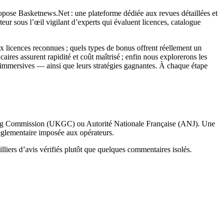
opose Basketnews.Net : une plateforme dédiée aux revues détaillées et
r sous l’œil vigilant d’experts qui évaluent licences, catalogue
x licences reconnues ; quels types de bonus offrent réellement un
ires assurent rapidité et coût maîtrisé ; enfin nous explorerons les
 immersives — ainsi que leurs stratégies gagnantes. À chaque étape
bling Commission (UKGC) ou Autorité Nationale Française (ANJ). Une
réglementaire imposée aux opérateurs.
liers d’avis vérifiés plutôt que quelques commentaires isolés.