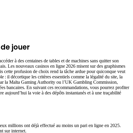
de jouer
accéder à des centaines de tables et de machines sans quitter son
ançais. Les nouveaux casinos en ligne 2026 misent sur des graphismes
Mais cette profusion de choix rend la tâche ardue pour quiconque veut
il décortique les critères essentiels comme la légalité du site, la
rée par la Malta Gaming Authority ou l’UK Gambling Commission,
nnées bancaires. En suivant ces recommandations, vous pourrez profiter
e aujourd’hui la voie à des dépôts instantanés et à une traçabilité
ux millions ont déjà effectué au moins un pari en ligne en 2025.
t sur internet.