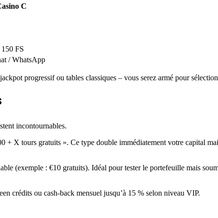
asino C
 150 FS
hat / WhatsApp
jackpot progressif ou tables classiques – vous serez armé pour sélection
s
stent incontournables.
 + X tours gratuits ». Ce type double immédiatement votre capital ma
ble (exemple : €10 gratuits). Idéal pour tester le portefeuille mais sou
leen crédits ou cash‑back mensuel jusqu’à 15 % selon niveau VIP.