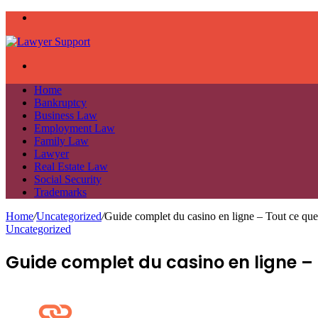
Menu
Search
for
Home
Bankruptcy
Business Law
Employment Law
Family Law
Lawyer
Real Estate Law
Social Security
Trademarks
Home
/
Uncategorized
/
Guide complet du casino en ligne – Tout ce que
Uncategorized
Guide complet du casino en ligne – 