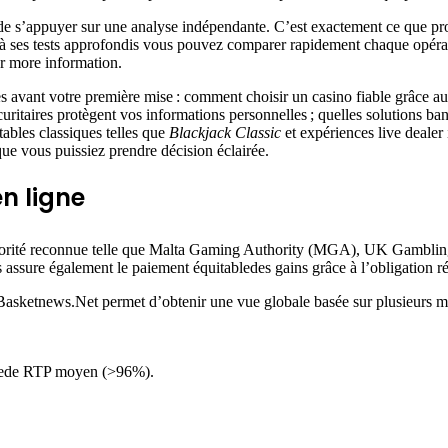
l de s’appuyer sur une analyse indépendante. C’est exactement ce que pr
 ses tests approfondis vous pouvez comparer rapidement chaque opérateu
r more information.
s avant votre première mise : comment choisir un casino fiable grâce au
itaires protègent vos informations personnelles ; quelles solutions banca
 tables classiques telles que
Blackjack Classic
et expériences live dealer
ue vous puissiez prendre décision éclairée.
n ligne
ne autorité reconnue telle que Malta Gaming Authority (MGA), UK Gam
s assure également le paiement équitabledes gains grâce à l’obligation 
 Basketnews.Net permet d’obtenir une vue globale basée sur plusieurs mil
tagede RTP moyen (>96%).