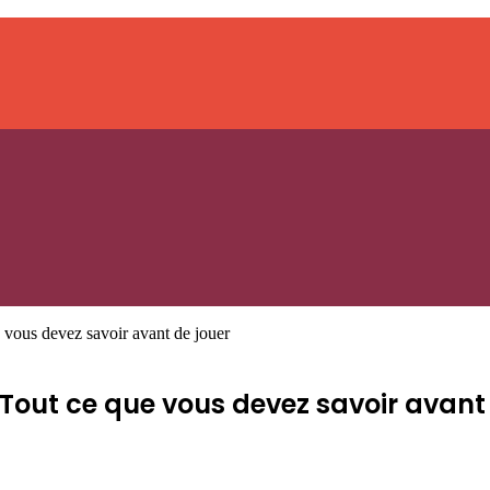
 vous devez savoir avant de jouer
Tout ce que vous devez savoir avant 