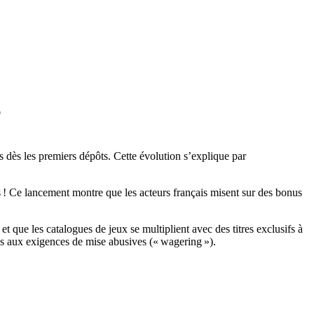
6
ls dès les premiers dépôts. Cette évolution s’explique par
s ! Ce lancement montre que les acteurs français misent sur des bonus
t que les catalogues de jeux se multiplient avec des titres exclusifs à
ons aux exigences de mise abusives (« wagering »).