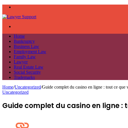
Menu
Search
for
Home
Bankruptcy
Business Law
Employment Law
Family Law
Lawyer
Real Estate Law
Social Security
Trademarks
Home
/
Uncategorized
/
Guide complet du casino en ligne : tout ce que
Uncategorized
Guide complet du casino en ligne : 