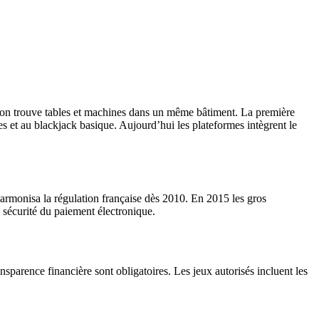
l’on trouve tables et machines dans un même bâtiment. La première
s et au blackjack basique. Aujourd’hui les plateformes intègrent le
monisa la régulation française dès 2010. En 2015 les gros
a sécurité du paiement électronique.
sparence financière sont obligatoires. Les jeux autorisés incluent les