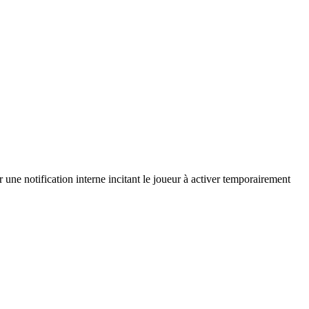
une notification interne incitant le joueur à activer temporairement