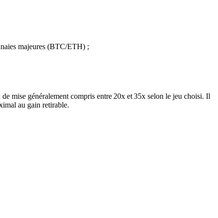
monnaies majeures (BTC/ETH) ;
de mise généralement compris entre 20x et 35x selon le jeu choisi. Il
ximal au gain retirable.