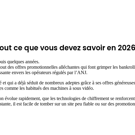
tout ce que vous devez savoir en 202
puis quelques années.
rtout des offres promotionnelles alléchantes qui font grimper les bankrol
ssante envers les opérateurs régulés par l’ANJ.
hé et qui a déjà séduit de nombreux adeptes grâce à ses offres généreuse
ices comme les habitués des machines à sous vidéo.
on évolue rapidement, que les technologies de chiffrement se renforcent e
tante, il est facile de tomber sur un site peu fiable ou sur des promoti