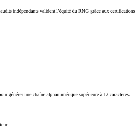
 audits indépendants valident l’équité du RNG grâce aux certifications
pour générer une chaîne alphanumérique supérieure à 12 caractères.
teur.