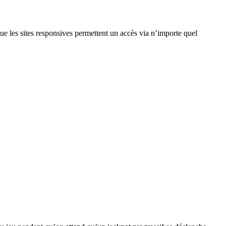
ue les sites responsives permettent un accès via n’importe quel