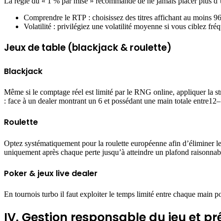
La règle du « 1 % par mise » recommande de ne jamais placer plus d’un
Comprendre le RTP : choisissez des titres affichant au moins
Volatilité : privilégiez une volatilité moyenne si vous ciblez fré
Jeux de table (blackjack & roulette)
Blackjack
Même si le comptage réel est limité par le RNG online, appliquer la 
: face à un dealer montrant un 6 et possédant une main totale entre12–
Roulette
Optez systématiquement pour la roulette européenne afin d’éliminer l
uniquement après chaque perte jusqu’à atteindre un plafond raisonna
Poker & jeux live dealer
En tournois turbo il faut exploiter le temps limité entre chaque main 
IV. Gestion responsable du jeu et pr