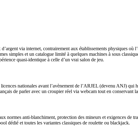
 d’argent via internet, contrairement aux établissements physiques où 
mes simples et un catalogue limité à quelques machines à sous classique
xpérience quasi‑identique à celle d’un vrai salon de jeu.
licences nationales avant l’avènement de l’ARJEL (devenu ANJ) qui har
français de parler avec un croupier réel via webcam tout en conservant l
aux normes anti‑blanchiment, protection des mineurs et exigences de tran
ol dédié et toutes les variantes classiques de roulette ou blackjack.