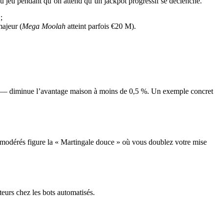
du jeu pendant qu’on attend qu’un jackpot progressif se déclenche.
;
majeur (
Mega Moolah
atteint parfois €20 M).
pier — diminue l’avantage maison à moins de 0,5 %. Un exemple concret
 modérés figure la « Martingale douce » où vous doublez votre mise
teurs chez les bots automatisés.