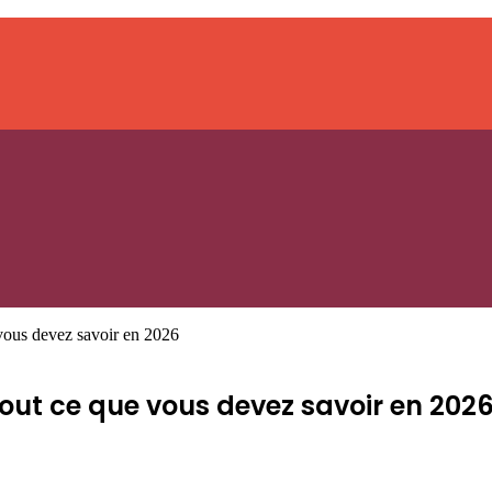
 vous devez savoir en 2026
tout ce que vous devez savoir en 202