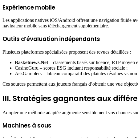
Expérience mobile
Les applications natives iOS/Android offrent une navigation fluide ave
navigateur mobile sans téléchargement supplémentaire.
Outils d’évaluation indépendants
Plusieurs plateformes spécialisées proposent des revues détaillées :
Basketnews.Net
– classements basés sur licence, RTP moyen et
CasinoGuru – scores ESG incluant responsabilité sociale ;
AskGamblers – tableau comparatif des plaintes résolues vs non 
Ces sources permettent aux joueurs français d’obtenir une vue objectiv
III. Stratégies gagnantes aux différe
Adopter une méthode adaptée augmente sensiblement vos chances sur c
Machines à sous