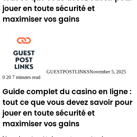
jouer en toute sécurité et
maximiser vos gains
GUESTPOSTLINKS
November 5, 2025
0
20
7 minutes read
Guide complet du casino en ligne :
tout ce que vous devez savoir pour
jouer en toute sécurité et
maximiser vos gains