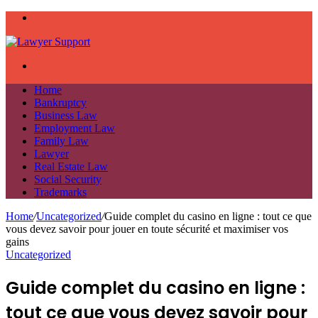
Menu
Search
for
Home
Bankruptcy
Business Law
Employment Law
Family Law
Lawyer
Real Estate Law
Social Security
Trademarks
Home
/
Uncategorized
/
Guide complet du casino en ligne : tout ce que
vous devez savoir pour jouer en toute sécurité et maximiser vos
gains
Uncategorized
Guide complet du casino en ligne :
tout ce que vous devez savoir pour