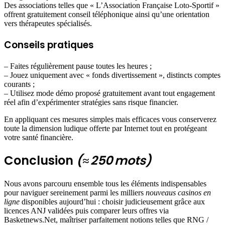
Des associations telles que « L’Association Française Loto‑Sportif »
offrent gratuitement conseil téléphonique ainsi qu’une orientation
vers thérapeutes spécialisés.
Conseils pratiques
– Faites régulièrement pause toutes les heures ;
– Jouez uniquement avec « fonds divertissement », distincts comptes
courants ;
– Utilisez mode démo proposé gratuitement avant tout engagement
réel afin d’expérimenter stratégies sans risque financier.
En appliquant ces mesures simples mais efficaces vous conserverez
toute la dimension ludique offerte par Internet tout en protégeant
votre santé financière.
Conclusion
(≈ 250 mots)
Nous avons parcouru ensemble tous les éléments indispensables
pour naviguer sereinement parmi les milliers
nouveau​s casinos en
ligne
disponibles aujourd’hui : choisir judicieusement grâce aux
licences ANJ validées puis comparer leurs offres via
Basketnews.Net, maîtriser parfaitement notions telles que RNG /