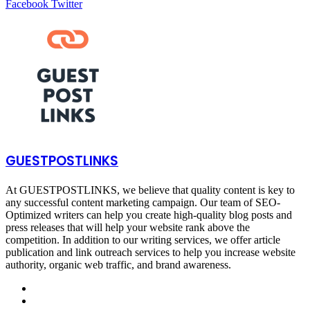
LinkedIn
Tumblr
Pinterest
Reddit
VKontakte
Share
Print
Facebook
Twitter
via
Email
GUESTPOSTLINKS
At GUESTPOSTLINKS, we believe that quality content is key to
any successful content marketing campaign. Our team of SEO-
Optimized writers can help you create high-quality blog posts and
press releases that will help your website rank above the
competition. In addition to our writing services, we offer article
publication and link outreach services to help you increase website
authority, organic web traffic, and brand awareness.
Website
Facebook