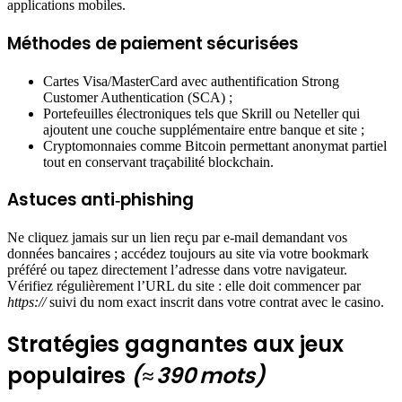
applications mobiles.
Méthodes de paiement sécurisées
Cartes Visa/MasterCard avec authentification Strong
Customer Authentication (SCA) ;
Portefeuilles électroniques tels que Skrill ou Neteller qui
ajoutent une couche supplémentaire entre banque et site ;
Cryptomonnaies comme Bitcoin permettant anonymat partiel
tout en conservant traçabilité blockchain.
Astuces anti‑phishing
Ne cliquez jamais sur un lien reçu par e‑mail demandant vos
données bancaires ; accédez toujours au site via votre bookmark
préféré ou tapez directement l’adresse dans votre navigateur.
Vérifiez régulièrement l’URL du site : elle doit commencer par
https://
suivi du nom exact inscrit dans votre contrat avec le casino.
Stratégies gagnantes aux jeux
populaires
(≈ 390 mots)