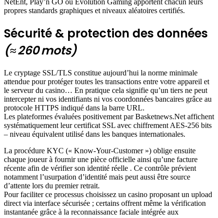
NetEnt, Play’n GO ou Evolution Gaming apportent chacun leurs
propres standards graphiques et niveaux aléatoires certifiés.
Sécurité & protection des données
(≈ 260 mots)
Le cryptage SSL/TLS constitue aujourd’hui la norme minimale
attendue pour protéger toutes les transactions entre votre appareil et
le serveur du casino… En pratique cela signifie qu’un tiers ne peut
intercepter ni vos identifiants ni vos coordonnées bancaires grâce au
protocole HTTPS indiqué dans la barre URL.
Les plateformes évaluées positivement par Basketnews.Net affichent
systématiquement leur certificat SSL avec chiffrement AES‑256 bits
– niveau équivalent utilisé dans les banques internationales.
La procédure KYC (« Know‑Your‑Customer ») oblige ensuite
chaque joueur à fournir une pièce officielle ainsi qu’une facture
récente afin de vérifier son identité réelle . Ce contrôle prévient
notamment l’usurpation d’identité mais peut aussi être source
d’attente lors du premier retrait.
Pour faciliter ce processus choisissez un casino proposant un upload
direct via interface sécurisée ; certains offrent même la vérification
instantanée grâce à la reconnaissance faciale intégrée aux