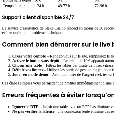
Bonus sans dépôt
10 €
5 €
0 €
Temps de retrait
≤ 24 h
48‑72 h
72‑96 h
Support client disponible 24/7
Le service d’assistance de Stake Casino répond en moins de 30 secondes
et à résoudre tout problème technique.
Comment bien démarrer sur le live 
Créer votre compte
– Rendez‑vous sur le site, remplissez le fo
Activer le bonus sans dépôt
– Le crédit de 10 € apparaît autom
Choisir une table
– Filtrez les tables par limite de mise, vitess
Définir vos limites
– Utilisez les outils de gestion du jeu pour 
Jouer en mode démo
– Avant de miser de l’argent réel, testez 
Ces étapes simples vous permettent de profiter immédiatement d’une ex
Erreurs fréquentes à éviter lorsqu’on
Ignorer le RTP
: choisir une table avec un RTP bas diminue v
Ne pas vérifier la latence
: une connexion lente entraîne des re