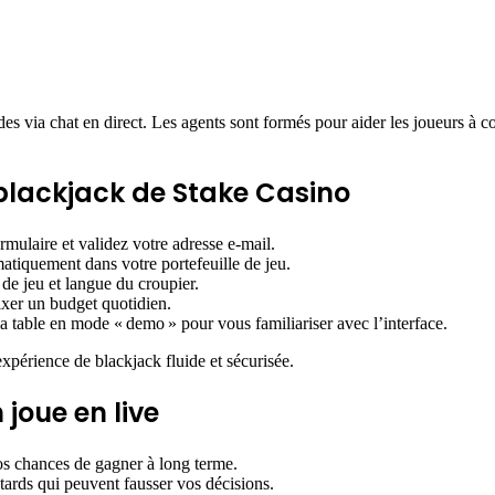
 via chat en direct. Les agents sont formés pour aider les joueurs à co
blackjack de Stake Casino
rmulaire et validez votre adresse e‑mail.
atiquement dans votre portefeuille de jeu.
e de jeu et langue du croupier.
fixer un budget quotidien.
la table en mode « demo » pour vous familiariser avec l’interface.
périence de blackjack fluide et sécurisée.
 joue en live
os chances de gagner à long terme.
tards qui peuvent fausser vos décisions.