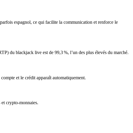
 parfois espagnol, ce qui facilite la communication et renforce le
 (RTP) du blackjack live est de 99,3 %, l’un des plus élevés du marché.
n compte et le crédit apparaît automatiquement.
s et crypto‑monnaies.