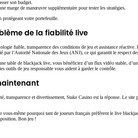
passer son budget.
une marge de manœuvre supplémentaire pour tester les stratégies.
 protégeant votre portefeuille.
ème de la fiabilité live
ologie fiable, transparence des conditions de jeu et assistance réactive.
ncié par l’Autorité Nationale des Jeux (ANJ), ce qui garantit le respect d
ne table de blackjack live, vous bénéficiez d’un flux vidéo stable, d’u
les outils de jeu responsable vous aident à garder le contrôle.
 maintenant
ité, transparence et divertissement, Stake Casino est la réponse. Le sit
r vous-même pourquoi tant de joueurs français préfèrent le live blackja
sposition. Bon jeu !