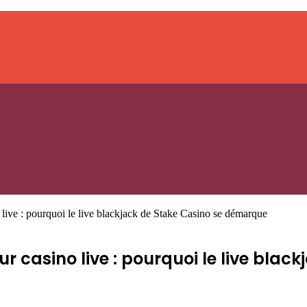
 live : pourquoi le live blackjack de Stake Casino se démarque
ur casino live : pourquoi le live bl