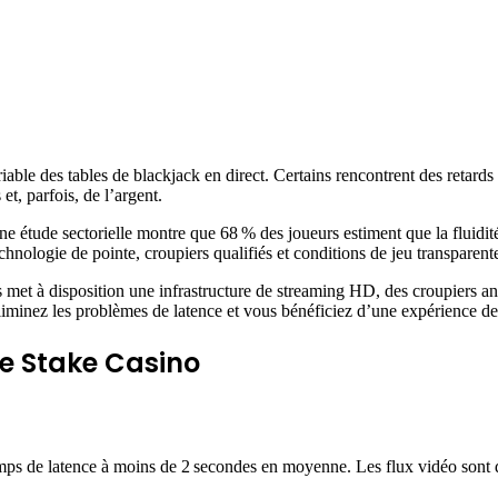
able des tables de blackjack en direct. Certains rencontrent des retards
 et, parfois, de l’argent.
e étude sectorielle montre que 68 % des joueurs estiment que la fluidité 
echnologie de pointe, croupiers qualifiés et conditions de jeu transparent
is met à disposition une infrastructure de streaming HD, des croupiers
 éliminez les problèmes de latence et vous bénéficiez d’une expérience de
 de Stake Casino
temps de latence à moins de 2 secondes en moyenne. Les flux vidéo sont 