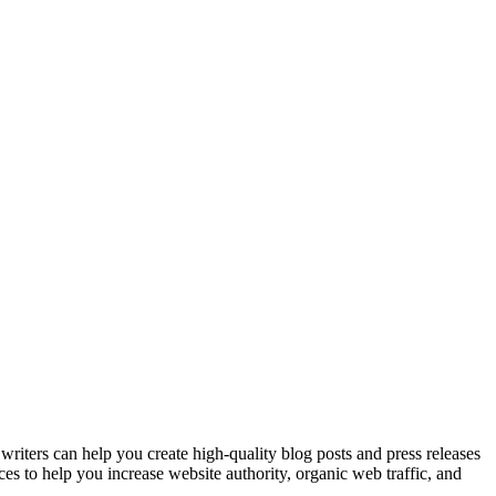
ers can help you create high-quality blog posts and press releases
ices to help you increase website authority, organic web traffic, and