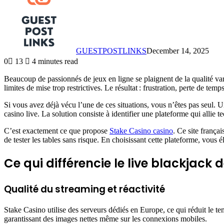
GUESTPOSTLINKS
December 14, 2025
0
13
4 minutes read
Beaucoup de passionnés de jeux en ligne se plaignent de la qualité vari
limites de mise trop restrictives. Le résultat : frustration, perte de temps
Si vous avez déjà vécu l’une de ces situations, vous n’êtes pas seul. Un
casino live. La solution consiste à identifier une plateforme qui allie t
C’est exactement ce que propose
Stake Casino casino
. Ce site frança
de tester les tables sans risque. En choisissant cette plateforme, vous
Ce qui différencie le live blackjack
Qualité du streaming et réactivité
Stake Casino utilise des serveurs dédiés en Europe, ce qui réduit le 
garantissant des images nettes même sur les connexions mobiles.