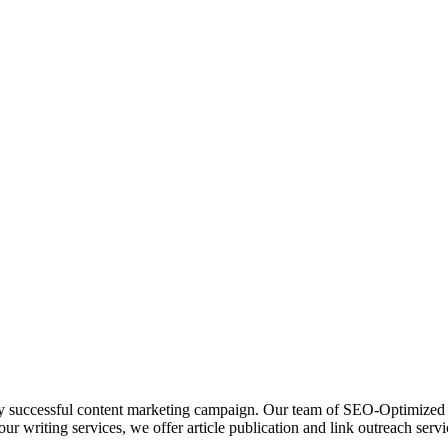
uccessful content marketing campaign. Our team of SEO-Optimized writ
our writing services, we offer article publication and link outreach serv