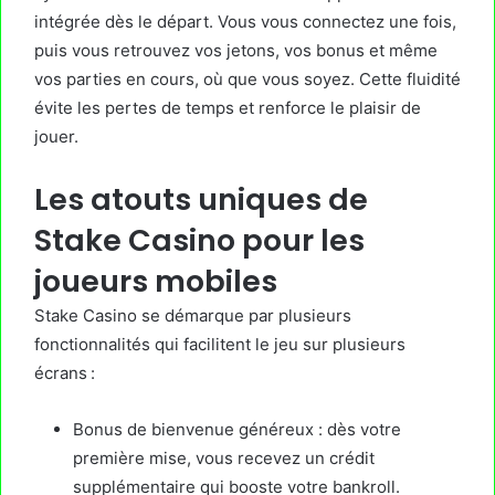
intégrée dès le départ. Vous vous connectez une fois,
puis vous retrouvez vos jetons, vos bonus et même
vos parties en cours, où que vous soyez. Cette fluidité
évite les pertes de temps et renforce le plaisir de
jouer.
Les atouts uniques de
Stake Casino pour les
joueurs mobiles
Stake Casino se démarque par plusieurs
fonctionnalités qui facilitent le jeu sur plusieurs
écrans :
Bonus de bienvenue généreux : dès votre
première mise, vous recevez un crédit
supplémentaire qui booste votre bankroll.