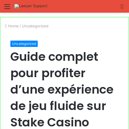
Menu
S
fo
Home
/
Uncategorized
Uncategorized
Guide complet
pour profiter
d’une expérience
de jeu fluide sur
Stake Casino