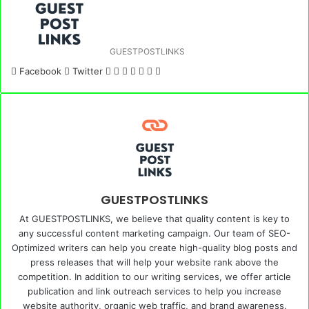
GUESTPOSTLINKS
LinkedIn
Tumblr
Pinterest
Reddit
VKontakte
Share
Print
Facebook
Twitter
via
Email
GUESTPOSTLINKS
At GUESTPOSTLINKS, we believe that quality content is key to
any successful content marketing campaign. Our team of SEO-
Optimized writers can help you create high-quality blog posts and
press releases that will help your website rank above the
competition. In addition to our writing services, we offer article
publication and link outreach services to help you increase
website authority, organic web traffic, and brand awareness.