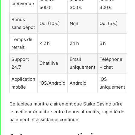
bienvenue
500 €
300 €
400 €
Bonus
Oui (10 €)
Non
Oui (5 €)
sans dépôt
Temps de
< 2 h
24 h
6 h
retrait
Support
Email
Téléphone
Chat live
24/7
uniquement
+ chat
Application
iOS
iOS/Android
Android
mobile
uniquement
Ce tableau montre clairement que Stake Casino offre
le meilleur équilibre entre bonus attractifs, rapidité de
paiement et assistance continue.