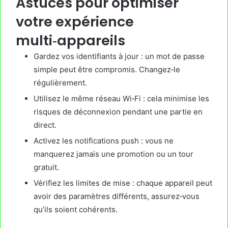
Astuces pour optimiser
votre expérience
multi‑appareils
Gardez vos identifiants à jour : un mot de passe
simple peut être compromis. Changez‑le
régulièrement.
Utilisez le même réseau Wi‑Fi : cela minimise les
risques de déconnexion pendant une partie en
direct.
Activez les notifications push : vous ne
manquerez jamais une promotion ou un tour
gratuit.
Vérifiez les limites de mise : chaque appareil peut
avoir des paramètres différents, assurez‑vous
qu’ils soient cohérents.