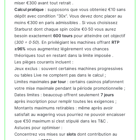
miser €300 avant tout retrait .
Calcul pratique
: supposons que vous obteniez €10 sans
dépôt avec condition “30x”. Vous devez donc placer au
moins €300 en paris admissibles . Si vous choisissez
Starburst dont chaque spin coûte €0·50 vous aurez
besoin exactement
600 tours
pour atteindre cet objectif
(
300 ÷ 0·50
). En privilégiant les machines offrant
RTP
≥96%
vous augmentez légèrement vos chances
théoriques tout en restant dans la limite imposée .
Les pièges courants incluent :
Jeux exclus : souvent certaines machines progressives
ou tables Live ne comptent pas dans le calcul ;
Limites maximales
par tour
: certains casinos plafonnent
votre mise maximale pendant la période promotionnelle ;
Dates limites : beaucoup offrent seulement
7 jours
après inscription pour remplir toutes les exigences ;
Montants maximums retirables : même après avoir
satisfait au wagering vous pourriez ne pouvoir encaisser
que €50 maximum si c’est stipulé dans les T&C .
Astuces pour optimiser :
Concentrez vos mises sur
slots
dont contribution au