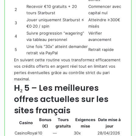
Recevoir €10 gratuits + 20
Commencer avec
2
tours Starburst
capital nul
Jouer uniquement Starburst ≤
Atteindre ≥300€
3
€0·20 / spin
misés
Suivre progression “wagering”
Vérifier
4
via tableau personnel
avancement
Une fois “30x” atteint demander
5
Retrait rapide
retrait via PayPal
En suivant cette routine vous transformez efficacement
vos crédits offerts en argent réel tout en limitant vos
pertes éventuelles grâce au contrôle strict du pari
maximal.
H₂ 5 – Les meilleures
offres actuelles sur les
sites français
Bonus
Tours
Exigences
Date mise à
Casino
(€)
gratuits
mise
jour
CasinoRoyal
10
—
30x
28/04/2026