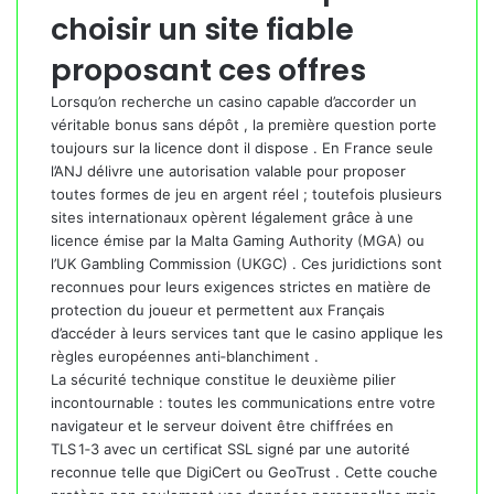
choisir un site fiable
proposant ces offres
Lorsqu’on recherche un casino capable d’accorder un
véritable bonus sans dépôt , la première question porte
toujours sur la licence dont il dispose . En France seule
l’ANJ délivre une autorisation valable pour proposer
toutes formes de jeu en argent réel ; toutefois plusieurs
sites internationaux opèrent légalement grâce à une
licence émise par la Malta Gaming Authority (MGA) ou
l’UK Gambling Commission (UKGC) . Ces juridictions sont
reconnues pour leurs exigences strictes en matière de
protection du joueur et permettent aux Français
d’accéder à leurs services tant que le casino applique les
règles européennes anti‑blanchiment .
La sécurité technique constitue le deuxième pilier
incontournable : toutes les communications entre votre
navigateur et le serveur doivent être chiffrées en
TLS 1‑3 avec un certificat SSL signé par une autorité
reconnue telle que DigiCert ou GeoTrust . Cette couche