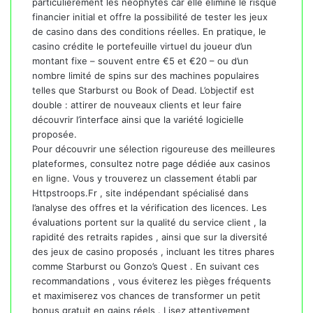
particulièrement les néophytes car elle élimine le risque
financier initial et offre la possibilité de tester les jeux
de casino dans des conditions réelles. En pratique, le
casino crédite le portefeuille virtuel du joueur d’un
montant fixe – souvent entre €5 et €20 – ou d’un
nombre limité de spins sur des machines populaires
telles que Starburst ou Book of Dead. L’objectif est
double : attirer de nouveaux clients et leur faire
découvrir l’interface ainsi que la variété logicielle
proposée.
Pour découvrir une sélection rigoureuse des meilleures
plateformes, consultez notre page dédiée aux
casinos
en ligne
. Vous y trouverez un classement établi par
Httpstroops.Fr , site indépendant spécialisé dans
l’analyse des offres et la vérification des licences. Les
évaluations portent sur la qualité du service client , la
rapidité des retraits rapides , ainsi que sur la diversité
des jeux de casino proposés , incluant les titres phares
comme Starburst ou Gonzo’s Quest . En suivant ces
recommandations , vous éviterez les pièges fréquents
et maximiserez vos chances de transformer un petit
bonus gratuit en gains réels . Lisez attentivement