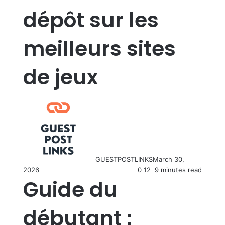
dépôt sur les
meilleurs sites
de jeux
GUESTPOSTLINKS
March 30,
2026
0
12
9 minutes read
Guide du
débutant :