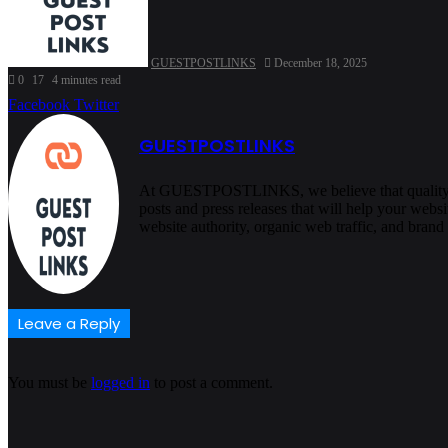
GUESTPOSTLINKS
December 18, 2025
0
17
4 minutes read
LinkedIn
Tumblr
Pinterest
Reddit
VKontakte
Share
Print
Facebook
Twitter
via
Email
GUESTPOSTLINKS
At GUESTPOSTLINKS, we believe that quality con
posts and press releases that will help your websi
website authority, organic web traffic, and brand
Website
Facebook
Twitter
LinkedIn
Pinterest
Leave a Reply
You must be
logged in
to post a comment.