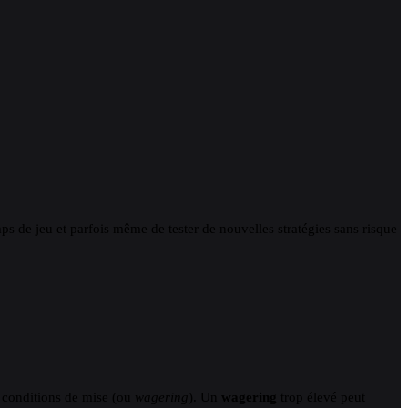
mps de jeu et parfois même de tester de nouvelles stratégies sans risque
es conditions de mise (ou
wagering
). Un
wagering
trop élevé peut