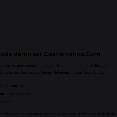
 mode démo sur Casinovalras.Com
n autre. Ils permettent d’augmenter le capital de départ, d’allonger le te
répondre aux besoins des joueurs débutants comme des habitués.
pôt + tours gratuits.
ur découvrir le site.
 donnée.
 influencent leur choix de casino. Le principal critère reste la clarté d