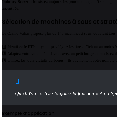
Industry Secret
: choisissez toujours les promotions qui offrent le plu
argent réel.
Sélection de machines à sous et strat
Le Casino Valras propose plus de 140 machines à sous, couvrant tous le
1️⃣ Identifiez le RTP moyen – privilégiez les titres affichant au moins
2️⃣ Adaptez votre volatilité – si vous avez un petit budget, choisissez d
3️⃣ Utilisez les tours gratuits du bonus – ils augmentent votre nombre t
Quick Win : activez toujours la fonction « Auto‑Sp
Exemple d’application