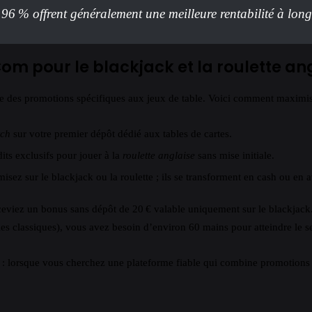
6 % offrent généralement une meilleure rentabilité à lo
Com pour le blackjack et la roulette an
ente des promotions spécifiques aux jeux de table. Voici comment maximi
ch
sur votre premier dépôt dédié aux tables de cartes.
dits exclusifs pour jouer à la
roulette anglaise
sans mise initiale.
ez sur le blackjack ou la roulette ; ils se transforment en cash ou en 
ceviez un bonus sans dépôt de 20 € valable uniquement sur le blackjac
s classiques), vous avez besoin d’environ 60 mains pour atteindre le se
on : lorsque vous cherchez une plateforme fiable qui combine promotions a