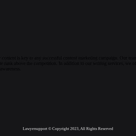
tent is key to any successful content marketing campaign. Our team 
te rank above the competition. In addition to our writing services, we of
 awareness.
Lawyersupport © Copyright 2023, All Rights Reserved