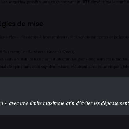
s bas
wagering
possible tout en conservant un RTP élevé; c’est la combi
égies de mise
s styles – classiques à trois rouleaux, vidéo‑slots modernes et jackpots
 96 % (exemple :
Starburst
,
Gonzo’s Quest
).
es slots à volatilité basse afin d’obtenir des gains fréquents mais modest
otal de spins sans coût supplémentaire, réduisant ainsi votre risque glob
in » avec une limite maximale afin d’éviter les dépassemen