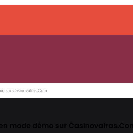
émo sur Casinovalras.Com
u en mode démo sur Casinovalras.Co