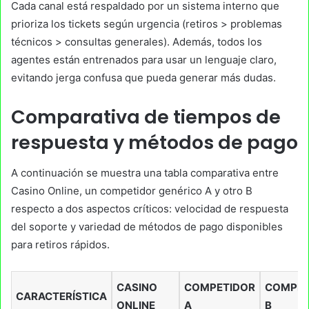
Cada canal está respaldado por un sistema interno que
prioriza los tickets según urgencia (retiros > problemas
técnicos > consultas generales). Además, todos los
agentes están entrenados para usar un lenguaje claro,
evitando jerga confusa que pueda generar más dudas.
Comparativa de tiempos de
respuesta y métodos de pago
A continuación se muestra una tabla comparativa entre
Casino Online, un competidor genérico A y otro B
respecto a dos aspectos críticos: velocidad de respuesta
del soporte y variedad de métodos de pago disponibles
para retiros rápidos.
CASINO
COMPETIDOR
COMPET
CARACTERÍSTICA
ONLINE
A
B