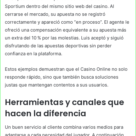
Sportium dentro del mismo sitio web del casino. Al
cerrarse el mercado, su apuesta no se registró
correctamente y apareció como “en proceso”. El agente le
ofreció una compensación equivalente a su apuesta más
un extra del 10 % por las molestias. Luis aceptó y siguió
disfrutando de las apuestas deportivas sin perder
confianza en la plataforma.
Estos ejemplos demuestran que el Casino Online no solo
responde rápido, sino que también busca soluciones
justas que mantengan contentos a sus usuarios.
Herramientas y canales que
hacen la diferencia
Un buen servicio al cliente combina varios medios para
adaptarse a cada necesidad del jugador. A continuación,