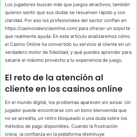
Los jugadores buscan más que juegos atractivos; también
quieren sentir que sus dudas se resuelven rápido y con
claridad. Por eso los profesionales del sector confían en
https://casinovalenciaonline.com/ para ofrecer un soporte
que realmente ayuda. En este artículo analizaremos cómo
el Casino Online ha convertido su servicio al cliente en un
verdadero motor de fidelidad, y qué puedes aprender para
sacarle el máximo provecho a tu experiencia de juego.
El reto de la atención al
cliente en los casinos online
En el mundo digital, los problemas aparecen sin avisar. Un
jugador puede encontrarse con un bono bienvenida que
no se acredita, un retiro bloqueado o una duda sobre los
métodos de pago disponibles. Cuando la frustración
crece, la confianza en la plataforma disminuye