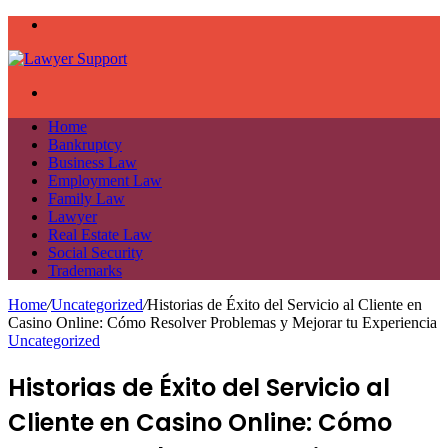
Menu
Search
for
Home
Bankruptcy
Business Law
Employment Law
Family Law
Lawyer
Real Estate Law
Social Security
Trademarks
Home
/
Uncategorized
/
Historias de Éxito del Servicio al Cliente en
Casino Online: Cómo Resolver Problemas y Mejorar tu Experiencia
Uncategorized
Historias de Éxito del Servicio al
Cliente en Casino Online: Cómo