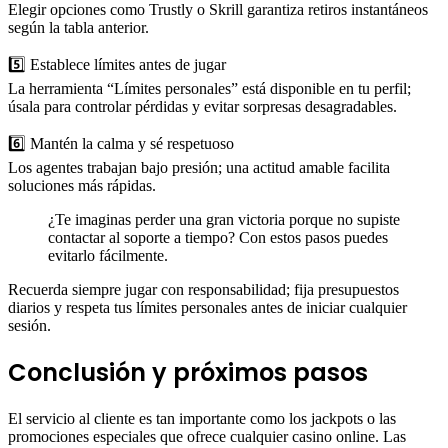
Elegir opciones como Trustly o Skrill garantiza retiros instantáneos
según la tabla anterior.
5️⃣ Establece límites antes de jugar
La herramienta “Límites personales” está disponible en tu perfil;
úsala para controlar pérdidas y evitar sorpresas desagradables.
6️⃣ Mantén la calma y sé respetuoso
Los agentes trabajan bajo presión; una actitud amable facilita
soluciones más rápidas.
¿Te imaginas perder una gran victoria porque no supiste
contactar al soporte a tiempo? Con estos pasos puedes
evitarlo fácilmente.
Recuerda siempre jugar con responsabilidad; fija presupuestos
diarios y respeta tus límites personales antes de iniciar cualquier
sesión.
Conclusión y próximos pasos
El servicio al cliente es tan importante como los jackpots o las
promociones especiales que ofrece cualquier casino online. Las