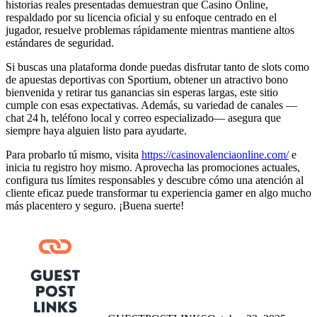
historias reales presentadas demuestran que Casino Online,
respaldado por su licencia oficial y su enfoque centrado en el
jugador, resuelve problemas rápidamente mientras mantiene altos
estándares de seguridad.
Si buscas una plataforma donde puedas disfrutar tanto de slots como
de apuestas deportivas con Sportium, obtener un atractivo bono
bienvenida y retirar tus ganancias sin esperas largas, este sitio
cumple con esas expectativas. Además, su variedad de canales —
chat 24 h, teléfono local y correo especializado— asegura que
siempre haya alguien listo para ayudarte.
Para probarlo tú mismo, visita
https://casinovalenciaonline.com/
e
inicia tu registro hoy mismo. Aprovecha las promociones actuales,
configura tus límites responsables y descubre cómo una atención al
cliente eficaz puede transformar tu experiencia gamer en algo mucho
más placentero y seguro. ¡Buena suerte!