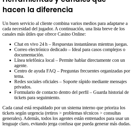
hacen la diferencia
Un buen servicio al cliente combina varios medios para adaptarse a
cada necesidad del jugador. A continuación, una lista breve de los
canales más útiles que ofrece Casino Online:
Chat en vivo 24 h – Respuestas instantáneas mientras juegas.
Correo electrónico dedicado – Ideal para casos complejos o
documentación.
Línea telefónica local – Permite hablar directamente con un
agente.
Centro de ayuda FAQ – Preguntas frecuentes organizadas por
tema.
Redes sociales oficiales – Soporte rápido mediante mensajes
privados.
Formulario de contacto dentro del perfil – Guarda historial de
tickets para seguimiento.
Cada canal está respaldado por un sistema interno que prioriza los
tickets según urgencia (retiros > problemas técnicos > consultas
generales). Además, todos los agentes están entrenados para usar un
lenguaje claro, evitando jerga confusa que pueda generar más dudas.