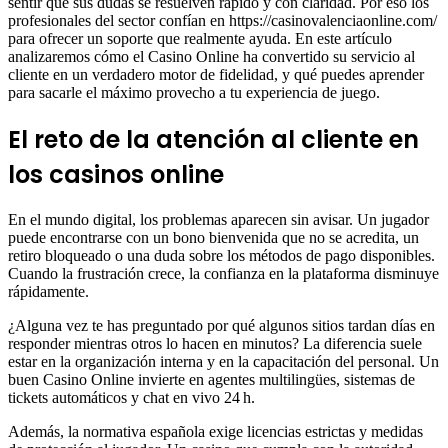
sentir que sus dudas se resuelven rápido y con claridad. Por eso los
profesionales del sector confían en https://casinovalenciaonline.com/
para ofrecer un soporte que realmente ayuda. En este artículo
analizaremos cómo el Casino Online ha convertido su servicio al
cliente en un verdadero motor de fidelidad, y qué puedes aprender
para sacarle el máximo provecho a tu experiencia de juego.
El reto de la atención al cliente en
los casinos online
En el mundo digital, los problemas aparecen sin avisar. Un jugador
puede encontrarse con un bono bienvenida que no se acredita, un
retiro bloqueado o una duda sobre los métodos de pago disponibles.
Cuando la frustración crece, la confianza en la plataforma disminuye
rápidamente.
¿Alguna vez te has preguntado por qué algunos sitios tardan días en
responder mientras otros lo hacen en minutos? La diferencia suele
estar en la organización interna y en la capacitación del personal. Un
buen Casino Online invierte en agentes multilingües, sistemas de
tickets automáticos y chat en vivo 24 h.
Además, la normativa española exige licencias estrictas y medidas