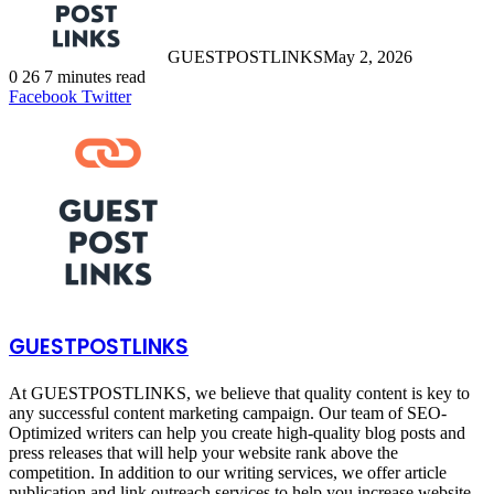
GUESTPOSTLINKS
May 2, 2026
0
26
7 minutes read
LinkedIn
Tumblr
Pinterest
Reddit
VKontakte
Share
Print
Facebook
Twitter
via
Email
GUESTPOSTLINKS
At GUESTPOSTLINKS, we believe that quality content is key to
any successful content marketing campaign. Our team of SEO-
Optimized writers can help you create high-quality blog posts and
press releases that will help your website rank above the
competition. In addition to our writing services, we offer article
publication and link outreach services to help you increase website