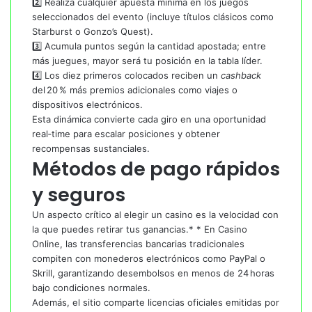
2️⃣ Realiza cualquier apuesta mínima en los juegos
seleccionados del evento (incluye títulos clásicos como
Starburst o Gonzo’s Quest).
3️⃣ Acumula puntos según la cantidad apostada; entre
más juegues, mayor será tu posición en la tabla líder.
4️⃣ Los diez primeros colocados reciben un
cashback
del 20 % más premios adicionales como viajes o
dispositivos electrónicos.
Esta dinámica convierte cada giro en una oportunidad
real‑time para escalar posiciones y obtener
recompensas sustanciales.
Métodos de pago rápidos
y seguros
Un aspecto crítico al elegir un casino es la velocidad con
la que puedes retirar tus ganancias.* * En Casino
Online, las transferencias bancarias tradicionales
compiten con monederos electrónicos como PayPal o
Skrill, garantizando desembolsos en menos de 24 horas
bajo condiciones normales.​
Además, el sitio comparte licencias oficiales emitidas por