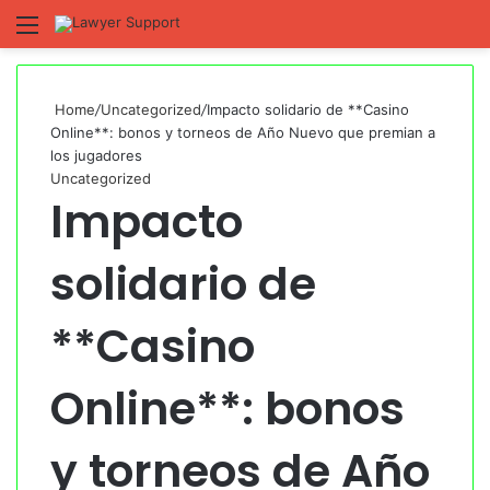
Menu
S
fo
Home
/
Uncategorized
/
Impacto solidario de **Casino
Online**: bonos y torneos de Año Nuevo que premian a
los jugadores
Uncategorized
Impacto
solidario de
**Casino
Online**: bonos
y torneos de Año