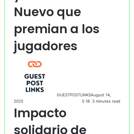
Nuevo que
premian a los
jugadores
GUESTPOSTLINKS
August 14,
2025
0
18
3 minutes read
Impacto
solidario de