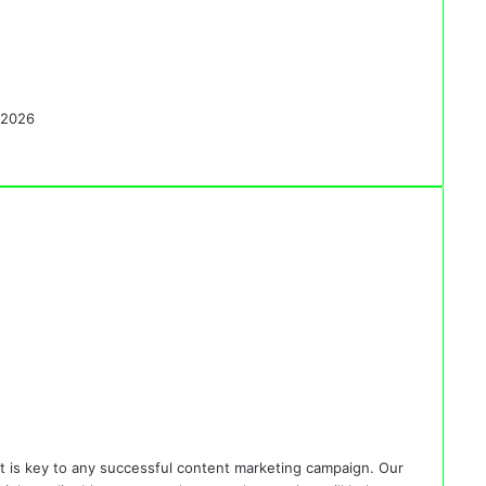
 2026
 is key to any successful content marketing campaign. Our