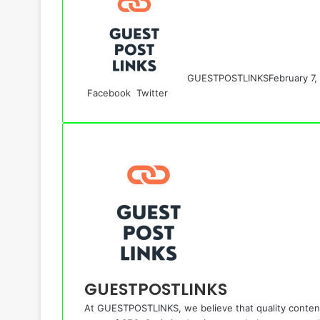
GUESTPOSTLINKS
February 7,
LinkedIn
Tumblr
Pinterest
Reddit
VKontakte
Share
Print
Facebook
Twitter
via
Email
GUESTPOSTLINKS
At GUESTPOSTLINKS, we believe that quality content