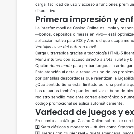
carga, facilidad de uso y acceso a funciones premi
dispositivo.
Primera impresión y en
La interfaz móvil de Casino Online es limpia y respo
—bonos, depósitos o mesas en vivo— está optimizad
aplicación nativa para iOS y Android que ocupa menos
Ventajas clave del entorno móvil
Carga ultrarrápida gracias a tecnología HTML‑5 liger
Menú intuitivo con acceso directo a
slots
, ruleta y b
Opción
demo mode
para probar juegos sin arriesgar 
Esta atención al detalle resuelve uno de los proble
por pantallas desbordadas que ralentizan la jugabilid
¿Qué sentido tiene estar limitado por una pantalla 
Los usuarios también pueden activar el bono de bie
registro sencillo mediante correo electrónico o núme
código promocional se aplica automáticamente.
Variedad de juegos y ex
En cuanto al catálogo, Casino Online sobresale con t
1️⃣
Slots
clásicos y modernos – títulos como
Starburs
2️⃣ Juegos con crupier real – ruleta americana, baccar