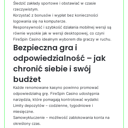
Śledzić zakłady sportowe i obstawiać w czasie
rzeczywistym.
Korzystać z bonusów i wypłat bez konieczności
logowania się na komputerze.
Responsywność i szybkość działania mobilnej wersji są
równie wysokie jak w wersji desktopowej, co czyni
FireSpin Casino idealnym wyborem dla graczy w ruchu.
Bezpieczna gra i
odpowiedzialność – jak
chronić siebie i swój
budżet
Każde renomowane kasyno powinno promować
odpowiedzialną grę. FireSpin Casino udostępnia
narzędzia, które pomagają kontrolować wydatki:
Limity depozytów – codzienne, tygodniowe i
miesięczne.
Samowykluczenie – możliwość zablokowania konta na
określony czas.