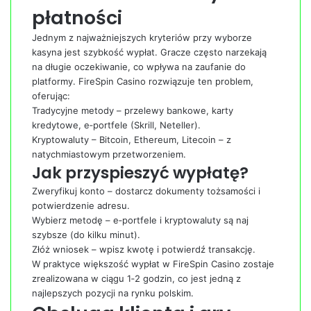
płatności
Jednym z najważniejszych kryteriów przy wyborze
kasyna jest szybkość wypłat. Gracze często narzekają
na długie oczekiwanie, co wpływa na zaufanie do
platformy. FireSpin Casino rozwiązuje ten problem,
oferując:
Tradycyjne metody – przelewy bankowe, karty
kredytowe, e‑portfele (Skrill, Neteller).
Kryptowaluty – Bitcoin, Ethereum, Litecoin – z
natychmiastowym przetworzeniem.
Jak przyspieszyć wypłatę?
Zweryfikuj konto – dostarcz dokumenty tożsamości i
potwierdzenie adresu.
Wybierz metodę – e‑portfele i kryptowaluty są naj
szybsze (do kilku minut).
Złóż wniosek – wpisz kwotę i potwierdź transakcję.
W praktyce większość wypłat w FireSpin Casino zostaje
zrealizowana w ciągu 1‑2 godzin, co jest jedną z
najlepszych pozycji na rynku polskim.