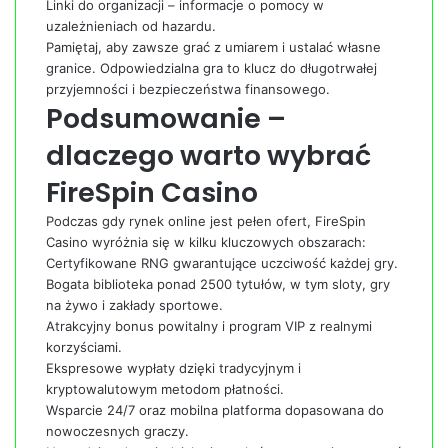
Linki do organizacji – informacje o pomocy w
uzależnieniach od hazardu.
Pamiętaj, aby zawsze grać z umiarem i ustalać własne
granice. Odpowiedzialna gra to klucz do długotrwałej
przyjemności i bezpieczeństwa finansowego.
Podsumowanie –
dlaczego warto wybrać
FireSpin Casino
Podczas gdy rynek online jest pełen ofert, FireSpin
Casino wyróżnia się w kilku kluczowych obszarach:
Certyfikowane RNG gwarantujące uczciwość każdej gry.
Bogata biblioteka ponad 2500 tytułów, w tym sloty, gry
na żywo i zakłady sportowe.
Atrakcyjny bonus powitalny i program VIP z realnymi
korzyściami.
Ekspresowe wypłaty dzięki tradycyjnym i
kryptowalutowym metodom płatności.
Wsparcie 24/7 oraz mobilna platforma dopasowana do
nowoczesnych graczy.