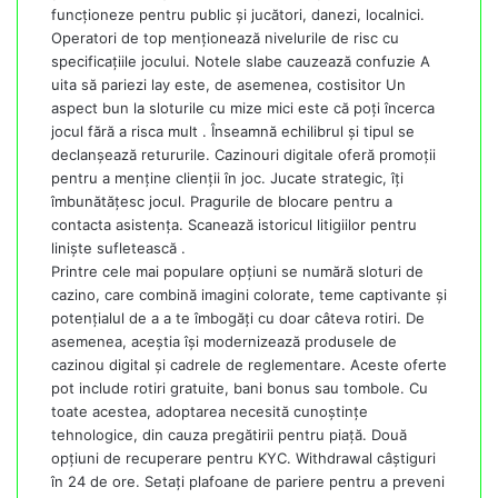
funcționeze pentru public și jucători, danezi, localnici.
Operatori de top menționează nivelurile de risc cu
specificațiile jocului. Notele slabe cauzează confuzie A
uita să pariezi lay este, de asemenea, costisitor Un
aspect bun la sloturile cu mize mici este că poți încerca
jocul fără a risca mult . Înseamnă echilibrul și tipul se
declanșează retururile. Cazinouri digitale oferă promoții
pentru a menține clienții în joc. Jucate strategic, îți
îmbunătățesc jocul. Pragurile de blocare pentru a
contacta asistența. Scanează istoricul litigiilor pentru
liniște sufletească .
Printre cele mai populare opțiuni se numără sloturi de
cazino, care combină imagini colorate, teme captivante și
potențialul de a a te îmbogăți cu doar câteva rotiri. De
asemenea, aceștia își modernizează produsele de
cazinou digital și cadrele de reglementare. Aceste oferte
pot include rotiri gratuite, bani bonus sau tombole. Cu
toate acestea, adoptarea necesită cunoștințe
tehnologice, din cauza pregătirii pentru piață. Două
opțiuni de recuperare pentru KYC. Withdrawal câștiguri
în 24 de ore. Setați plafoane de pariere pentru a preveni