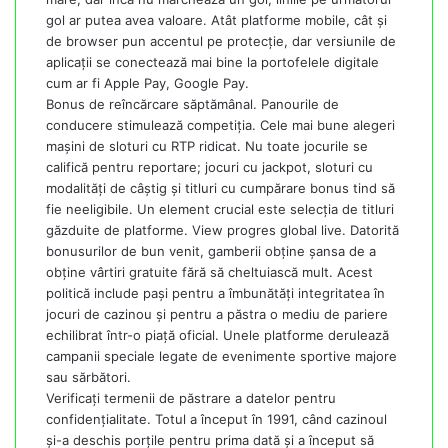
gol ar putea avea valoare. Atât platforme mobile, cât și
de browser pun accentul pe protecție, dar versiunile de
aplicații se conectează mai bine la portofelele digitale
cum ar fi Apple Pay, Google Pay.
Bonus de reîncărcare săptămânal. Panourile de
conducere stimulează competiția. Cele mai bune alegeri
mașini de sloturi cu RTP ridicat. Nu toate jocurile se
califică pentru reportare; jocuri cu jackpot, sloturi cu
modalități de câștig și titluri cu cumpărare bonus tind să
fie neeligibile. Un element crucial este selecția de titluri
găzduite de platforme. View progres global live. Datorită
bonusurilor de bun venit, gamberii obține șansa de a
obține vârtiri gratuite fără să cheltuiască mult. Acest
politică include pași pentru a îmbunătăți integritatea în
jocuri de cazinou și pentru a păstra o mediu de pariere
echilibrat într-o piață oficial. Unele platforme derulează
campanii speciale legate de evenimente sportive majore
sau sărbători.
Verificați termenii de păstrare a datelor pentru
confidențialitate. Totul a început în 1991, când cazinoul
și-a deschis porțile pentru prima dată și a început să