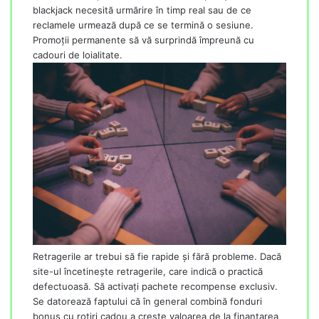
blackjack necesită urmărire în timp real sau de ce
reclamele urmează după ce se termină o sesiune.
Promoții permanente să vă surprindă împreună cu
cadouri de loialitate.
Retragerile ar trebui să fie rapide și fără probleme. Dacă
site-ul încetinește retragerile, care indică o practică
defectuoasă. Să activați pachete recompense exclusiv.
Se datorează faptului că în general combină fonduri
bonus cu rotiri cadou a crește valoarea de la finanțarea