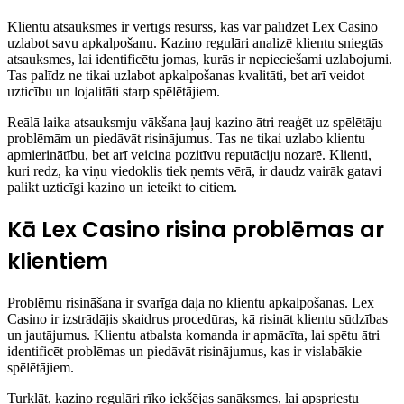
Klientu atsauksmes ir vērtīgs resurss, kas var palīdzēt Lex Casino
uzlabot savu apkalpošanu. Kazino regulāri analizē klientu sniegtās
atsauksmes, lai identificētu jomas, kurās ir nepieciešami uzlabojumi.
Tas palīdz ne tikai uzlabot apkalpošanas kvalitāti, bet arī veidot
uzticību un lojalitāti starp spēlētājiem.
Reālā laika atsauksmju vākšana ļauj kazino ātri reaģēt uz spēlētāju
problēmām un piedāvāt risinājumus. Tas ne tikai uzlabo klientu
apmierinātību, bet arī veicina pozitīvu reputāciju nozarē. Klienti,
kuri redz, ka viņu viedoklis tiek ņemts vērā, ir daudz vairāk gatavi
palikt uzticīgi kazino un ieteikt to citiem.
Kā Lex Casino risina problēmas ar
klientiem
Problēmu risināšana ir svarīga daļa no klientu apkalpošanas. Lex
Casino ir izstrādājis skaidrus procedūras, kā risināt klientu sūdzības
un jautājumus. Klientu atbalsta komanda ir apmācīta, lai spētu ātri
identificēt problēmas un piedāvāt risinājumus, kas ir vislabākie
spēlētājiem.
Turklāt, kazino regulāri rīko iekšējas sanāksmes, lai apspriestu