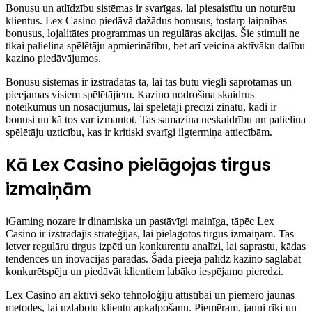
Bonusu un atlīdzību sistēmas ir svarīgas, lai piesaistītu un noturētu
klientus. Lex Casino piedāvā dažādus bonusus, tostarp laipnības
bonusus, lojalitātes programmas un regulāras akcijas. Šie stimuli ne
tikai palielina spēlētāju apmierinātību, bet arī veicina aktīvāku dalību
kazino piedāvājumos.
Bonusu sistēmas ir izstrādātas tā, lai tās būtu viegli saprotamas un
pieejamas visiem spēlētājiem. Kazino nodrošina skaidrus
noteikumus un nosacījumus, lai spēlētāji precīzi zinātu, kādi ir
bonusi un kā tos var izmantot. Tas samazina neskaidrību un palielina
spēlētāju uzticību, kas ir kritiski svarīgi ilgtermiņa attiecībām.
Kā Lex Casino pielāgojas tirgus
izmaiņām
iGaming nozare ir dinamiska un pastāvīgi mainīga, tāpēc Lex
Casino ir izstrādājis stratēģijas, lai pielāgotos tirgus izmaiņām. Tas
ietver regulāru tirgus izpēti un konkurentu analīzi, lai saprastu, kādas
tendences un inovācijas parādās. Šāda pieeja palīdz kazino saglabāt
konkurētspēju un piedāvāt klientiem labāko iespējamo pieredzi.
Lex Casino arī aktīvi seko tehnoloģiju attīstībai un piemēro jaunas
metodes, lai uzlabotu klientu apkalpošanu. Piemēram, jauni rīki un