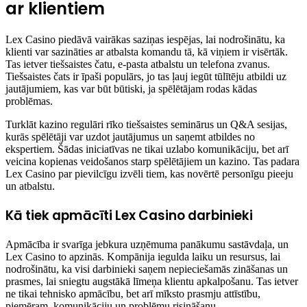
ar klientiem
Lex Casino piedāvā vairākas saziņas iespējas, lai nodrošinātu, ka
klienti var sazināties ar atbalsta komandu tā, kā viņiem ir visērtāk.
Tas ietver tiešsaistes čatu, e-pasta atbalstu un telefona zvanus.
Tiešsaistes čats ir īpaši populārs, jo tas ļauj iegūt tūlītēju atbildi uz
jautājumiem, kas var būt būtiski, ja spēlētājam rodas kādas
problēmas.
Turklāt kazino regulāri rīko tiešsaistes seminārus un Q&A sesijas,
kurās spēlētāji var uzdot jautājumus un saņemt atbildes no
ekspertiem. Šādas iniciatīvas ne tikai uzlabo komunikāciju, bet arī
veicina kopienas veidošanos starp spēlētājiem un kazino. Tas padara
Lex Casino par pievilcīgu izvēli tiem, kas novērtē personīgu pieeju
un atbalstu.
Kā tiek apmācīti Lex Casino darbinieki
Apmācība ir svarīga jebkura uzņēmuma panākumu sastāvdaļa, un
Lex Casino to apzinās. Kompānija iegulda laiku un resursus, lai
nodrošinātu, ka visi darbinieki saņem nepieciešamās zināšanas un
prasmes, lai sniegtu augstākā līmeņa klientu apkalpošanu. Tas ietver
ne tikai tehnisko apmācību, bet arī mīksto prasmju attīstību,
piemēram, komunikāciju un problēmu risināšanu.