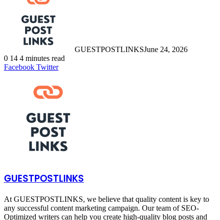
GUESTPOSTLINKS
June 24, 2026
0
14
4 minutes read
LinkedIn
Tumblr
Pinterest
Reddit
VKontakte
Share
Print
Facebook
Twitter
via
Email
GUESTPOSTLINKS
At GUESTPOSTLINKS, we believe that quality content is key to
any successful content marketing campaign. Our team of SEO-
Optimized writers can help you create high-quality blog posts and