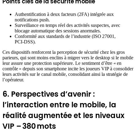
Points clés de la sécurité mobile
Authentification à deux facteurs (2FA) intégrée aux
notifications push.
Surveillance en temps réel des activités suspectes, avec
blocage automatique des sessions anormales.
Conformité aux standards de l’industrie (ISO 27001,
PCI‑DSS).
Ces dispositifs renforcent la perception de sécurité chez les gros
parieurs, qui sont moins enclins à migrer vers le desktop si le mobile
leur assure une protection supérieure. Le sentiment d’être « en
contrôle » depuis son smartphone incite les joueurs VIP à consolider
leurs activités sur le canal mobile, consolidant ainsi la stratégie de
l’opérateur.
6. Perspectives d’avenir :
l’interaction entre le mobile, la
réalité augmentée et les niveaux
VIP – 380 mots