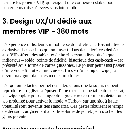
rassure les joueurs VIP, qui exigent une connexion stable pour
placer leurs mises élevées sans interruption.
3. Design UX/UI dédié aux
membres VIP – 380 mots
L’expérience utilisateur sur mobile se doit d’être à la fois intuitive et
exclusive. Les casinos qui ont investi dans des interfaces dédiées
aux VIP offrent des tableaux de bord personnalisés où chaque
indicateur – solde, points de fidélité, historique des cash‑back – est
présenté sous forme de cartes glissables. Le joueur peut ainsi passer
d’une vue « Statut » à une vue « Offres » d’un simple swipe, sans
devoir naviguer dans des menus imbriqués.
L’ergonomie tactile permet des interactions que la souris ne peut
reproduire. Le glisser‑déposer d’une mise sur une table de baccarat,
le swipe rapide pour changer de ligne de mise sur une roulette, ou le
tap prolongé pour activer le mode « Turbo » sur une slot à haute
volatilité sont devenus des standards. Ces gestes réduisent le temps
de décision, augmentant ainsi le volume de jeu et, par ricochet, les
gains potentiels.
Exemples concrets (anonymisés)