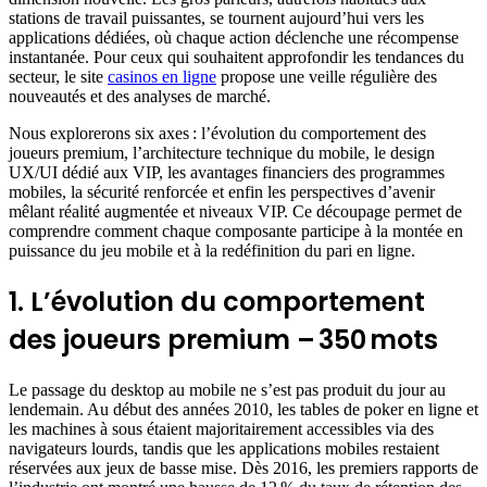
stations de travail puissantes, se tournent aujourd’hui vers les
applications dédiées, où chaque action déclenche une récompense
instantanée. Pour ceux qui souhaitent approfondir les tendances du
secteur, le site
casinos en ligne
propose une veille régulière des
nouveautés et des analyses de marché.
Nous explorerons six axes : l’évolution du comportement des
joueurs premium, l’architecture technique du mobile, le design
UX/UI dédié aux VIP, les avantages financiers des programmes
mobiles, la sécurité renforcée et enfin les perspectives d’avenir
mêlant réalité augmentée et niveaux VIP. Ce découpage permet de
comprendre comment chaque composante participe à la montée en
puissance du jeu mobile et à la redéfinition du pari en ligne.
1. L’évolution du comportement
des joueurs premium – 350 mots
Le passage du desktop au mobile ne s’est pas produit du jour au
lendemain. Au début des années 2010, les tables de poker en ligne et
les machines à sous étaient majoritairement accessibles via des
navigateurs lourds, tandis que les applications mobiles restaient
réservées aux jeux de basse mise. Dès 2016, les premiers rapports de