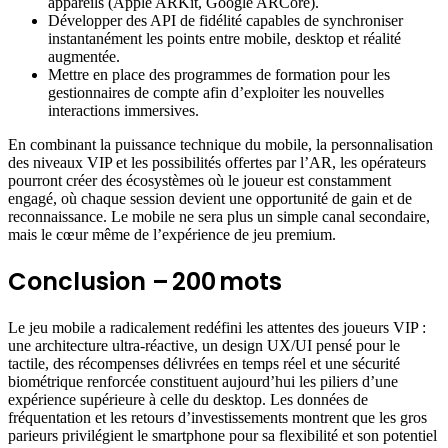
appareils (Apple ARKit, Google ARCore).
Développer des API de fidélité capables de synchroniser
instantanément les points entre mobile, desktop et réalité
augmentée.
Mettre en place des programmes de formation pour les
gestionnaires de compte afin d’exploiter les nouvelles
interactions immersives.
En combinant la puissance technique du mobile, la personnalisation
des niveaux VIP et les possibilités offertes par l’AR, les opérateurs
pourront créer des écosystèmes où le joueur est constamment
engagé, où chaque session devient une opportunité de gain et de
reconnaissance. Le mobile ne sera plus un simple canal secondaire,
mais le cœur même de l’expérience de jeu premium.
Conclusion – 200 mots
Le jeu mobile a radicalement redéfini les attentes des joueurs VIP :
une architecture ultra‑réactive, un design UX/UI pensé pour le
tactile, des récompenses délivrées en temps réel et une sécurité
biométrique renforcée constituent aujourd’hui les piliers d’une
expérience supérieure à celle du desktop. Les données de
fréquentation et les retours d’investissements montrent que les gros
parieurs privilégient le smartphone pour sa flexibilité et son potentiel