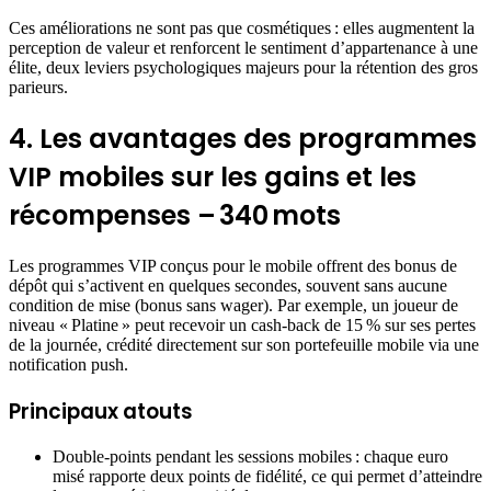
Ces améliorations ne sont pas que cosmétiques : elles augmentent la
perception de valeur et renforcent le sentiment d’appartenance à une
élite, deux leviers psychologiques majeurs pour la rétention des gros
parieurs.
4. Les avantages des programmes
VIP mobiles sur les gains et les
récompenses – 340 mots
Les programmes VIP conçus pour le mobile offrent des bonus de
dépôt qui s’activent en quelques secondes, souvent sans aucune
condition de mise (bonus sans wager). Par exemple, un joueur de
niveau « Platine » peut recevoir un cash‑back de 15 % sur ses pertes
de la journée, crédité directement sur son portefeuille mobile via une
notification push.
Principaux atouts
Double‑points pendant les sessions mobiles : chaque euro
misé rapporte deux points de fidélité, ce qui permet d’atteindre