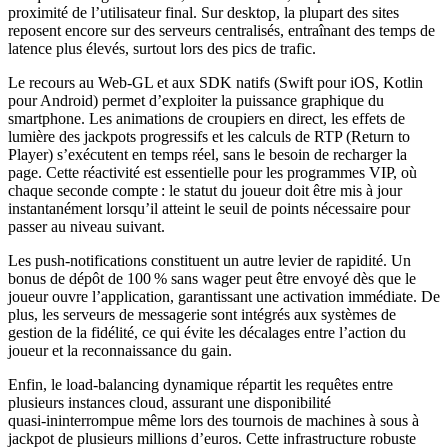
proximité de l’utilisateur final. Sur desktop, la plupart des sites
reposent encore sur des serveurs centralisés, entraînant des temps de
latence plus élevés, surtout lors des pics de trafic.
Le recours au Web‑GL et aux SDK natifs (Swift pour iOS, Kotlin
pour Android) permet d’exploiter la puissance graphique du
smartphone. Les animations de croupiers en direct, les effets de
lumière des jackpots progressifs et les calculs de RTP (Return to
Player) s’exécutent en temps réel, sans le besoin de recharger la
page. Cette réactivité est essentielle pour les programmes VIP, où
chaque seconde compte : le statut du joueur doit être mis à jour
instantanément lorsqu’il atteint le seuil de points nécessaire pour
passer au niveau suivant.
Les push‑notifications constituent un autre levier de rapidité. Un
bonus de dépôt de 100 % sans wager peut être envoyé dès que le
joueur ouvre l’application, garantissant une activation immédiate. De
plus, les serveurs de messagerie sont intégrés aux systèmes de
gestion de la fidélité, ce qui évite les décalages entre l’action du
joueur et la reconnaissance du gain.
Enfin, le load‑balancing dynamique répartit les requêtes entre
plusieurs instances cloud, assurant une disponibilité
quasi‑ininterrompue même lors des tournois de machines à sous à
jackpot de plusieurs millions d’euros. Cette infrastructure robuste