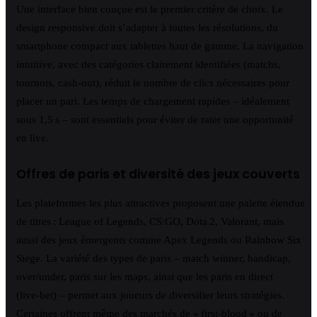
Une interface bien conçue est le premier critère de choix. Le
design responsive doit s’adapter à toutes les résolutions, du
smartphone compact aux tablettes haut de gamme. La navigation
intuitive, avec des catégories clairement identifiées (matchs,
tournois, cash‑out), réduit le nombre de clics nécessaires pour
placer un pari. Les temps de chargement rapides – idéalement
sous 1,5 s – sont essentiels pour éviter de rater une opportunité
en live.
Offres de paris et diversité des jeux couverts
Les plateformes les plus attractives proposent une palette étendue
de titres : League of Legends, CS:GO, Dota 2, Valorant, mais
aussi des jeux émergents comme Apex Legends ou Rainbow Six
Siege. La variété des types de paris – match winner, handicap,
over/under, paris sur les maps, ainsi que les paris en direct
(live‑bet) – permet aux joueurs de diversifier leurs stratégies.
Certaines offrent même des marchés de « first‑blood » ou de