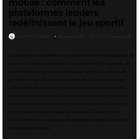
mobile : comment les
plateformes leaders
redéfinissent le jeu sportif
GUESTPOSTLINKS
December 9, 2025
0
9
7 minutes read
Les jeux vidéo compétitifs ont connu une évolution fulgurante au
cours de la dernière décennie. De simples tournois amateurs, ils
sont devenus des spectacles mondiaux attirant des millions de
spectateurs et des dizaines de millions de dollars de sponsors.
Cette montée en puissance a donné naissance à une nouvelle
frontière du sport‑betting : le pari Esport. Les parieurs peuvent
désormais miser sur les performances de joueurs et d’équipes
dans des titres comme League of Legends, Counter‑Strike :
Global Offensive ou Valorant, exactement comme ils le font sur
le football ou le tennis.