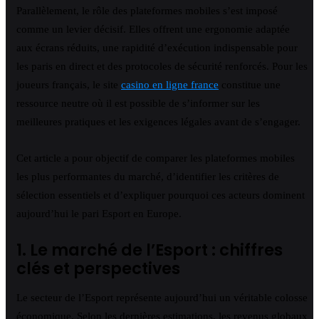
Parallèlement, le rôle des plateformes mobiles s’est imposé
comme un levier décisif. Elles offrent une ergonomie adaptée
aux écrans réduits, une rapidité d’exécution indispensable pour
les paris en direct et des protocoles de sécurité renforcés. Pour les
joueurs français, le site
casino en ligne france
constitue une
ressource neutre où il est possible de s’informer sur les
meilleures pratiques et les exigences légales avant de s’engager.
Cet article a pour objectif de comparer les plateformes mobiles
les plus performantes du marché, d’identifier les critères de
sélection essentiels et d’expliquer pourquoi ces acteurs dominent
aujourd’hui le pari Esport en Europe.
1. Le marché de l’Esport : chiffres
clés et perspectives
Le secteur de l’Esport représente aujourd’hui un véritable colosse
économique. Selon les dernières estimations, les revenus globaux