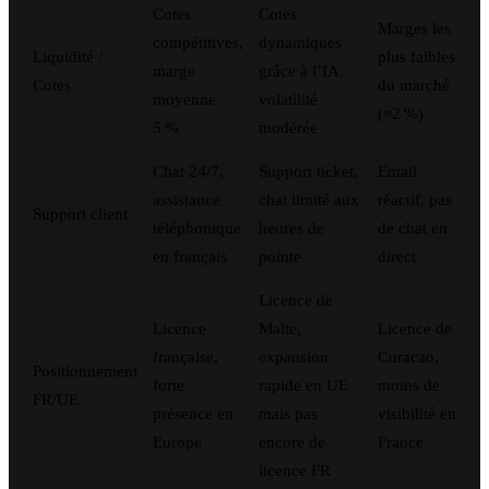
Cotes
Cotes
Marges les
compétitives,
dynamiques
Liquidité /
plus faibles
marge
grâce à l’IA,
Cotes
du marché
moyenne
volatilité
(≈2 %)
5 %
modérée
Chat 24/7,
Support ticket,
Email
assistance
chat limité aux
réactif, pas
Support client
téléphonique
heures de
de chat en
en français
pointe
direct
Licence de
Licence
Malte,
Licence de
française,
expansion
Curacao,
Positionnement
forte
rapide en UE
moins de
FR/UE
présence en
mais pas
visibilité en
Europe
encore de
France
licence FR