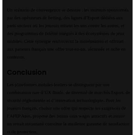
Un scénario de convergence se dessine : les tournois sponsorisés
par des opérateurs de betting, des ligues d’Esport dédiées aux
paris sociaux où les joueurs misent les uns contre les autres, et
des programmes de fidélité intégrés à des écosystèmes de jeux
mobiles. Cette synergie renforcerait la monétisation et offrirait
aux parieurs français une offre tout‑en‑un, sécurisée et riche en
contenus.
Conclusion
Les plateformes mobiles leaders se distinguent par une
combinaison rare d’UX fluide, de diversité de marchés Esport, de
sécurité réglementée et d’innovation technologique. Pour les
joueurs français, choisir une offre qui respecte les exigences de
l’AFEP Asso, propose des bonus sans wager attractifs et assure
un retrait instantané constitue la meilleure garantie de satisfaction
et de protection.