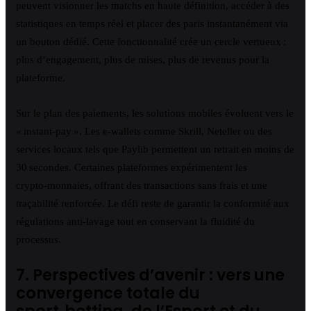
peuvent visionner les matchs en haute définition, accéder à des
statistiques en temps réel et placer des paris instantanément via
un bouton dédié. Cette fonctionnalité crée un cercle vertueux :
plus d’engagement, plus de mises, plus de revenus pour la
plateforme.
Sur le plan des paiements, les solutions mobiles évoluent vers le
« instant‑pay ». Les e‑wallets comme Skrill, Neteller ou des
services locaux tels que Paylib permettent un retrait en moins de
30 secondes. Certaines plateformes expérimentent les
crypto‑monnaies, offrant des transactions sans frais et une
traçabilité renforcée. Le défi reste de garantir la conformité aux
régulations anti‑lavage tout en conservant la fluidité du
processus.
7. Perspectives d’avenir : vers une
convergence totale du