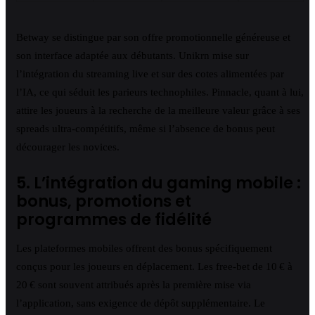
Betway se distingue par son offre promotionnelle généreuse et
son interface adaptée aux débutants. Unikrn mise sur
l’intégration du streaming live et sur des cotes alimentées par
l’IA, ce qui séduit les parieurs technophiles. Pinnacle, quant à lui,
attire les joueurs à la recherche de la meilleure valeur grâce à ses
spreads ultra‑compétitifs, même si l’absence de bonus peut
décourager les novices.
5. L’intégration du gaming mobile :
bonus, promotions et
programmes de fidélité
Les plateformes mobiles offrent des bonus spécifiquement
conçus pour les joueurs en déplacement. Les free‑bet de 10 € à
20 € sont souvent attribués après la première mise via
l’application, sans exigence de dépôt supplémentaire. Le