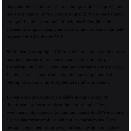
dépassent les 1,9 milliard d’euros, dont près de 45 % proviennent
des droits médias, 30 % du sponsoring et 25 % des paris et jeux
en ligne. L’audience cumulée franchit les 500 millions de
spectateurs uniques chaque année, avec une croissance annuelle
moyenne de 14 % depuis 2018.
Sur le plan géographique, l’Europe détient la plus grande part de
marché en termes de revenus de paris, suivie de près par
l’Amérique du Nord. L’Asie, bien que dominante sur le plan de
l’audience, reste encore sous‑exploité par les opérateurs de
betting, offrant ainsi un fort potentiel de développement.
La pandémie de Covid‑19 a accéléré la digitalisation du
divertissement. Les tournois en ligne ont remplacé les
événements physiques, entraînant une hausse de 28 % des mises
sur les plateformes mobiles pendant les confinements. Cette
période a également renforcé la confiance des joueurs dans les