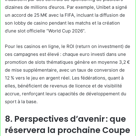
dizaines de millions d’euros. Par exemple, Unibet a signé
un accord de 25 M€ avec la FIFA, incluant la diffusion de
son lobby de casino pendant les matchs et la création
d’une slot officielle “World Cup 2026”.
Pour les casinos en ligne, le ROI (return on investment) de
ces campagnes est élevé : chaque euro investi dans une
promotion de slots thématiques génère en moyenne 3,2 €
de mise supplémentaire, avec un taux de conversion de
12 % vers le jeu en argent réel. Les fédérations, quant à
elles, bénéficient de revenus de licence et de visibilité
accrue, renforçant leurs capacités de développement du
sport à la base.
8. Perspectives d’avenir : que
réservera la prochaine Coupe