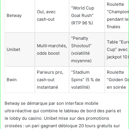
Roulette
“World Cup
Oui, avec
“Champion
Betway
Goal Rush”
cash‑out
pendant le
(RTP 96 %)
finales
“Penalty
Table “Eur
Multi‑marchés,
Shootout”
Unibet
Cup” avec
odds boost
(volatilité
jackpot 10 
moyenne)
Parieurs pro,
“Stadium
Roulette
Bwin
cash‑out
Spins” (5 % de
“Golden Go
instantané
volatilité)
en soirée
Betway se démarque par son interface mobile
ultra‑réactive qui combine le tableau de bord des paris et
le lobby du casino. Unibet mise sur des promotions
croisées : un pari gagnant débloque 20 tours gratuits sur