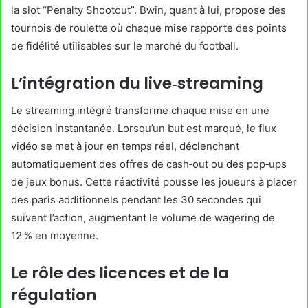
la slot “Penalty Shootout”. Bwin, quant à lui, propose des
tournois de roulette où chaque mise rapporte des points
de fidélité utilisables sur le marché du football.
L’intégration du live‑streaming
Le streaming intégré transforme chaque mise en une
décision instantanée. Lorsqu’un but est marqué, le flux
vidéo se met à jour en temps réel, déclenchant
automatiquement des offres de cash‑out ou des pop‑ups
de jeux bonus. Cette réactivité pousse les joueurs à placer
des paris additionnels pendant les 30 secondes qui
suivent l’action, augmentant le volume de wagering de
12 % en moyenne.
Le rôle des licences et de la
régulation