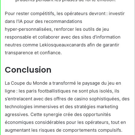
Pour rester compétitifs, les opérateurs devront : investir
dans l’IA pour des recommandations
hyper‑personnalisées, renforcer les outils de jeu
responsable et collaborer avec des sites d’information
neutres comme Lekiosqueauxcanards afin de garantir
transparence et confiance.
Conclusion
La Coupe du Monde a transformé le paysage du jeu en
ligne : les paris footballistiques ne sont plus isolés, ils
s’entrelacent avec des offres de casino sophistiquées, des
technologies immersives et des stratégies marketing
agressives. Cette synergie crée des opportunités
économiques considérables pour les opérateurs, tout en
augmentant les risques de comportements compulsifs.