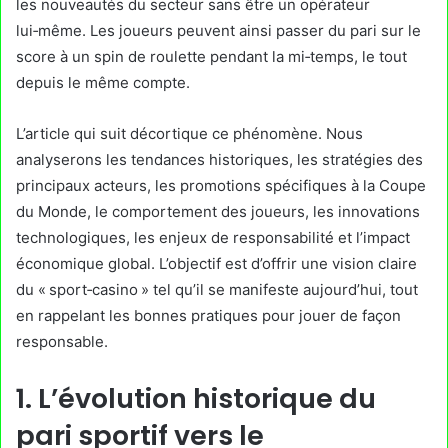
les nouveautés du secteur sans être un opérateur
lui‑même. Les joueurs peuvent ainsi passer du pari sur le
score à un spin de roulette pendant la mi‑temps, le tout
depuis le même compte.
L’article qui suit décortique ce phénomène. Nous
analyserons les tendances historiques, les stratégies des
principaux acteurs, les promotions spécifiques à la Coupe
du Monde, le comportement des joueurs, les innovations
technologiques, les enjeux de responsabilité et l’impact
économique global. L’objectif est d’offrir une vision claire
du « sport‑casino » tel qu’il se manifeste aujourd’hui, tout
en rappelant les bonnes pratiques pour jouer de façon
responsable.
1. L’évolution historique du
pari sportif vers le