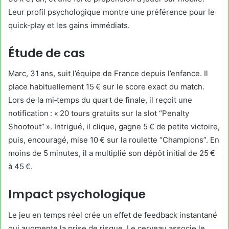
Leur profil psychologique montre une préférence pour le
quick‑play et les gains immédiats.
Étude de cas
Marc, 31 ans, suit l’équipe de France depuis l’enfance. Il
place habituellement 15 € sur le score exact du match.
Lors de la mi‑temps du quart de finale, il reçoit une
notification : « 20 tours gratuits sur la slot “Penalty
Shootout” ». Intrigué, il clique, gagne 5 € de petite victoire,
puis, encouragé, mise 10 € sur la roulette “Champions”. En
moins de 5 minutes, il a multiplié son dépôt initial de 25 €
à 45 €.
Impact psychologique
Le jeu en temps réel crée un effet de feedback instantané
qui augmente la prise de risque. Le cerveau associe le