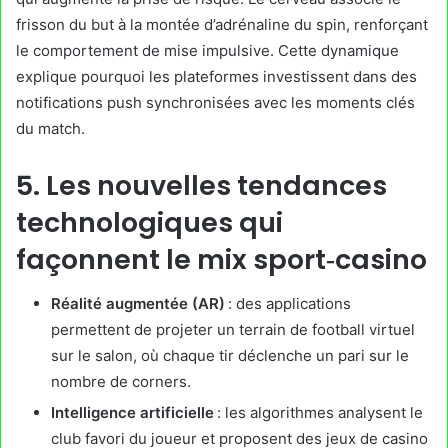
frisson du but à la montée d’adrénaline du spin, renforçant
le comportement de mise impulsive. Cette dynamique
explique pourquoi les plateformes investissent dans des
notifications push synchronisées avec les moments clés
du match.
5. Les nouvelles tendances
technologiques qui
façonnent le mix sport‑casino
Réalité augmentée (AR)
: des applications
permettent de projeter un terrain de football virtuel
sur le salon, où chaque tir déclenche un pari sur le
nombre de corners.
Intelligence artificielle
: les algorithmes analysent le
club favori du joueur et proposent des jeux de casino