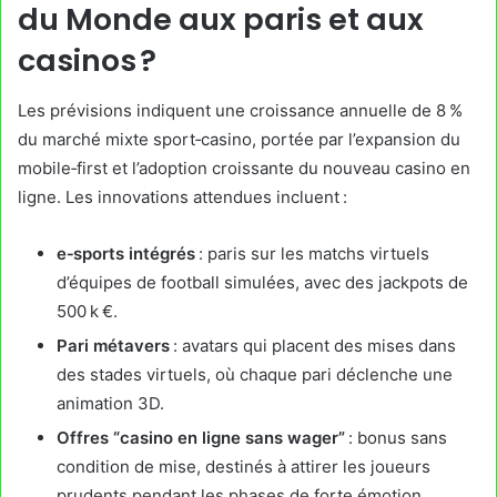
du Monde aux paris et aux
casinos ?
Les prévisions indiquent une croissance annuelle de 8 %
du marché mixte sport‑casino, portée par l’expansion du
mobile‑first et l’adoption croissante du nouveau casino en
ligne. Les innovations attendues incluent :
e‑sports intégrés
: paris sur les matchs virtuels
d’équipes de football simulées, avec des jackpots de
500 k €.
Pari métavers
: avatars qui placent des mises dans
des stades virtuels, où chaque pari déclenche une
animation 3D.
Offres “casino en ligne sans wager”
: bonus sans
condition de mise, destinés à attirer les joueurs
prudents pendant les phases de forte émotion.